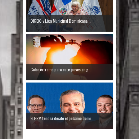
Un lunes trágico deja seis jóvenes
DIGEIG y Liga Municipal Dominicana ...
muertos
Heridos y edificios colapsados tras
terremoto de magnitud 7,1 en Japón
Poder Ejecutivo promulga
Calor extremo para este jueves en g...
modificaciones al nuevo Código Penal
Diputado Félix Michell Rodríguez
reveló que con Presupuesto
Complementario gobierno endeuda
El PRM tendrá desde el próximo domi...
país con 3,500 millones de dólares