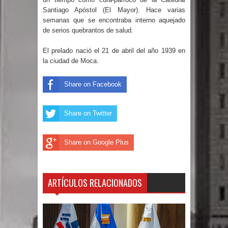
Santiago Apóstol (El Mayor). Hace varias
gran parte del territorio nacional
semanas que se encontraba interno aquejado
de serios quebrantos de salud.
Miles de marroquíes cruzan la
El prelado nació el 21 de abril del año 1939 en
frontera en masa para entrar a
la ciudad de Moca.
España
Share on Facebook
TC declara inconstitucional decreto
Share on Twitter
sobre horarios de venta de alcohol
vigente desde 2006 y exige ley del
Share on Google Plus
Congreso
ARTÍCULOS RELACIONADOS
Presidente LMD Víctor D´Aza
supervisa obra relleno sanitario y se
reúne con alcalde San Cristóbal