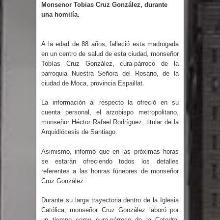
Humala queda en libertad tras la
Monsenor Tobias Cruz González, durante
una homilía.
anulación de condena de 15 años por
A la edad de 88 años, falleció esta madrugada
lavado
en un centro de salud de esta ciudad, monseñor
Tobías Cruz González, cura-párroco de la
DIGEIG y Liga Municipal Dominicana
parroquia Nuestra Señora del Rosario, de la
ciudad de Moca, provincia Espaillat.
impulsan nuevas metas de
La información al respecto la ofreció en su
transparencia a través SISMAP
cuenta personal, el arzobispo metropolitano,
monseñor Héctor Rafael Rodríguez, titular de la
municipal
Arquidiócesis de Santiago.
La Fiscalía de Bolivia ordena la
Asimismo, informó que en las próximas horas
se estarán ofreciendo todos los detalles
detención del expresidente Evo
referentes a las honras fúnebres de monseñor
Cruz González.
Morales
Durante su larga trayectoria dentro de la Iglesia
Calor extremo para este jueves en
Católica, monseñor Cruz González laboró por
un tiempo como cura-párroco de la Catedral