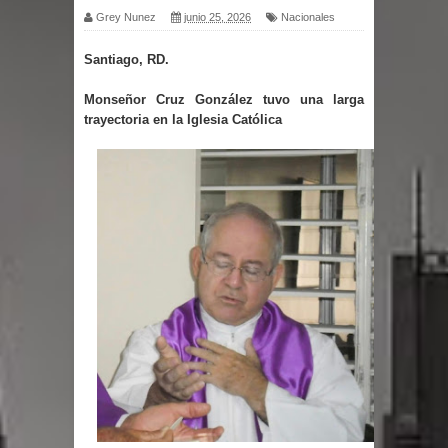
Grey Nunez
junio 25, 2026
Nacionales
por un delicado problema cardíaco
Santiago, RD.
Abel Martínez llama a los
Monseñor Cruz González tuvo una larga
trayectoria en la Iglesia Católica
dominicanos a unirse para sacar al
PRM del Gobierno
Tres detenidos tras detectarse una
presunta estafa contra el
Ayuntamiento de Santiago
PRM votará “por aclamación” a sus
nuevas autoridades
El expresidente peruano Ollanta