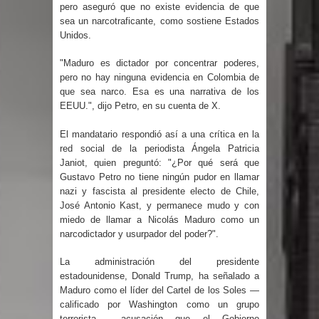
Humala queda en libertad tras la
pero aseguró que no existe evidencia de que
sea un narcotraficante, como sostiene Estados
Unidos.
anulación de condena de 15 años por
"Maduro es dictador por concentrar poderes,
lavado
pero no hay ninguna evidencia en Colombia de
que sea narco. Esa es una narrativa de los
DIGEIG y Liga Municipal Dominicana
EEUU.", dijo Petro, en su cuenta de X.
impulsan nuevas metas de
El mandatario respondió así a una crítica en la
red social de la periodista Ángela Patricia
transparencia a través SISMAP
Janiot, quien preguntó: "¿Por qué será que
Gustavo Petro no tiene ningún pudor en llamar
municipal
nazi y fascista al presidente electo de Chile,
José Antonio Kast, y permanece mudo y con
La Fiscalía de Bolivia ordena la
miedo de llamar a Nicolás Maduro como un
narcodictador y usurpador del poder?".
detención del expresidente Evo
La administración del presidente
Morales
estadounidense, Donald Trump, ha señalado a
Maduro como el líder del Cartel de los Soles —
Calor extremo para este jueves en
calificado por Washington como un grupo
terrorista—, acusación que el Gobierno