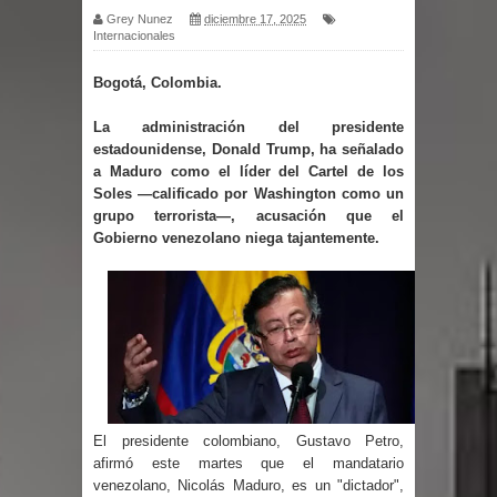
Grey Nunez
diciembre 17, 2025
Internacionales
por un delicado problema cardíaco
Bogotá, Colombia.
Abel Martínez llama a los
La administración del presidente
dominicanos a unirse para sacar al
estadounidense, Donald Trump, ha señalado
a Maduro como el líder del Cartel de los
PRM del Gobierno
Soles —calificado por Washington como un
grupo terrorista—, acusación que el
Tres detenidos tras detectarse una
Gobierno venezolano niega tajantemente.
presunta estafa contra el
Ayuntamiento de Santiago
PRM votará “por aclamación” a sus
nuevas autoridades
El presidente colombiano, Gustavo Petro,
El expresidente peruano Ollanta
afirmó este martes que el mandatario
venezolano, Nicolás Maduro, es un "dictador",