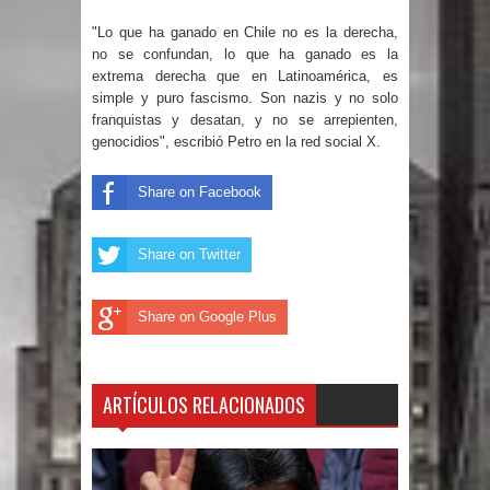
"Lo que ha ganado en Chile no es la derecha,
Un lunes trágico deja seis jóvenes
no se confundan, lo que ha ganado es la
extrema derecha que en Latinoamérica, es
muertos
simple y puro fascismo. Son nazis y no solo
franquistas y desatan, y no se arrepienten,
Heridos y edificios colapsados tras
genocidios", escribió Petro en la red social X.
terremoto de magnitud 7,1 en Japón
Share on Facebook
Poder Ejecutivo promulga
Share on Twitter
modificaciones al nuevo Código Penal
Diputado Félix Michell Rodríguez
Share on Google Plus
reveló que con Presupuesto
ARTÍCULOS RELACIONADOS
Complementario gobierno endeuda
país con 3,500 millones de dólares