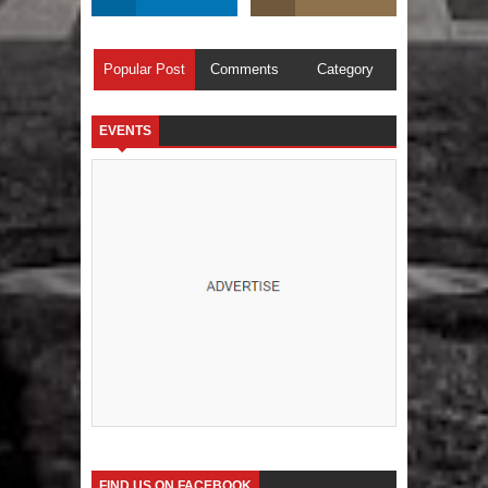
Popular Post
Comments
Category
EVENTS
FIND US ON FACEBOOK