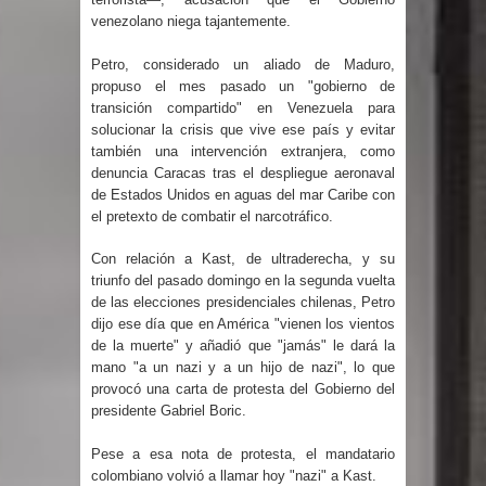
venezolano niega tajantemente.
gran parte del territorio nacional
Petro, considerado un aliado de Maduro,
Miles de marroquíes cruzan la
propuso el mes pasado un "gobierno de
transición compartido" en Venezuela para
frontera en masa para entrar a
solucionar la crisis que vive ese país y evitar
también una intervención extranjera, como
España
denuncia Caracas tras el despliegue aeronaval
de Estados Unidos en aguas del mar Caribe con
TC declara inconstitucional decreto
el pretexto de combatir el narcotráfico.
sobre horarios de venta de alcohol
Con relación a Kast, de ultraderecha, y su
triunfo del pasado domingo en la segunda vuelta
vigente desde 2006 y exige ley del
de las elecciones presidenciales chilenas, Petro
dijo ese día que en América "vienen los vientos
Congreso
de la muerte" y añadió que "jamás" le dará la
mano "a un nazi y a un hijo de nazi", lo que
Presidente LMD Víctor D´Aza
provocó una carta de protesta del Gobierno del
presidente Gabriel Boric.
supervisa obra relleno sanitario y se
Pese a esa nota de protesta, el mandatario
colombiano volvió a llamar hoy "nazi" a Kast.
reúne con alcalde San Cristóbal