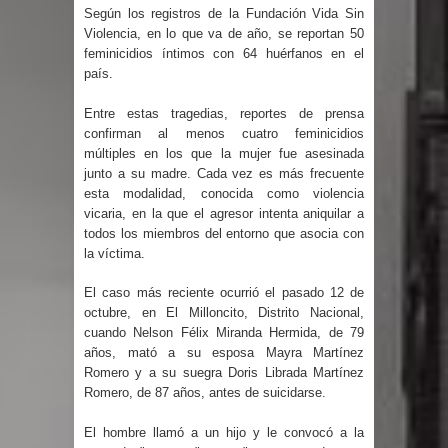
Humala queda en libertad tras la
Según los registros de la Fundación Vida Sin
Violencia, en lo que va de año, se reportan 50
anulación de condena de 15 años por
feminicidios íntimos con 64 huérfanos en el
país.
lavado
Entre estas tragedias, reportes de prensa
confirman al menos cuatro feminicidios
DIGEIG y Liga Municipal Dominicana
múltiples en los que la mujer fue asesinada
junto a su madre. Cada vez es más frecuente
impulsan nuevas metas de
esta modalidad, conocida como violencia
vicaria, en la que el agresor intenta aniquilar a
transparencia a través SISMAP
todos los miembros del entorno que asocia con
la víctima.
municipal
El caso más reciente ocurrió el pasado 12 de
La Fiscalía de Bolivia ordena la
octubre, en El Milloncito, Distrito Nacional,
cuando Nelson Félix Miranda Hermida, de 79
detención del expresidente Evo
años, mató a su esposa Mayra Martínez
Romero y a su suegra Doris Librada Martínez
Morales
Romero, de 87 años, antes de suicidarse.
Calor extremo para este jueves en
El hombre llamó a un hijo y le convocó a la