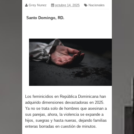
Grey Nunez
octubre 14, 2025
Nacionales
por un delicado problema cardíaco
Santo Domingo, RD.
Abel Martínez llama a los
dominicanos a unirse para sacar al
PRM del Gobierno
Tres detenidos tras detectarse una
presunta estafa contra el
Ayuntamiento de Santiago
Los feminicidios en República Dominicana han
PRM votará “por aclamación” a sus
adquirido dimensiones devastadoras en 2025.
Ya no se trata solo de hombres que asesinan a
nuevas autoridades
sus parejas, ahora, la violencia se expande a
hijos, suegras y hasta nueras, dejando familias
El expresidente peruano Ollanta
enteras borradas en cuestión de minutos.