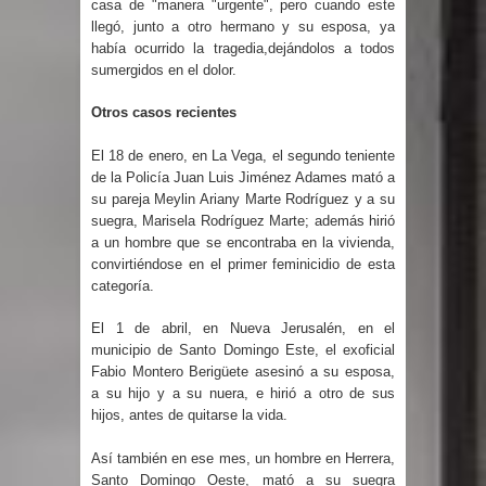
casa de "manera "urgente", pero cuando este
gran parte del territorio nacional
llegó, junto a otro hermano y su esposa, ya
había ocurrido la tragedia,dejándolos a todos
Miles de marroquíes cruzan la
sumergidos en el dolor.
Otros casos recientes
frontera en masa para entrar a
El 18 de enero, en La Vega, el segundo teniente
España
de la Policía Juan Luis Jiménez Adames mató a
su pareja Meylin Ariany Marte Rodríguez y a su
TC declara inconstitucional decreto
suegra, Marisela Rodríguez Marte; además hirió
a un hombre que se encontraba en la vivienda,
sobre horarios de venta de alcohol
convirtiéndose en el primer feminicidio de esta
categoría.
vigente desde 2006 y exige ley del
El 1 de abril, en Nueva Jerusalén, en el
Congreso
municipio de Santo Domingo Este, el exoficial
Fabio Montero Berigüete asesinó a su esposa,
Presidente LMD Víctor D´Aza
a su hijo y a su nuera, e hirió a otro de sus
hijos, antes de quitarse la vida.
supervisa obra relleno sanitario y se
Así también en ese mes, un hombre en Herrera,
reúne con alcalde San Cristóbal
Santo Domingo Oeste, mató a su suegra