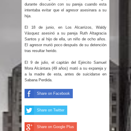
durante discusión con su pareja cuando esta
intentaba evitar que el agresor asesinara a su
Un lunes trágico deja seis jóvenes
hija.
muertos
El 18 de junio, en Los Alcarrizos, Waldy
Vásquez asesinó a su pareja Ruth Altagracia
Heridos y edificios colapsados tras
Santos y al hijo de ella, un niño de ocho años.
El agresor murió poco después de su detención
terremoto de magnitud 7,1 en Japón
tras resultar herido.
Poder Ejecutivo promulga
El 9 de julio, el capitán del Ejército Samuel
Mora Alcántara (49 años) mató a su expareja y
modificaciones al nuevo Código Penal
a la madre de esta, antes de suicidarse en
Sabana Perdida.
Diputado Félix Michell Rodríguez
Share on Facebook
reveló que con Presupuesto
Complementario gobierno endeuda
Share on Twitter
país con 3,500 millones de dólares
Share on Google Plus