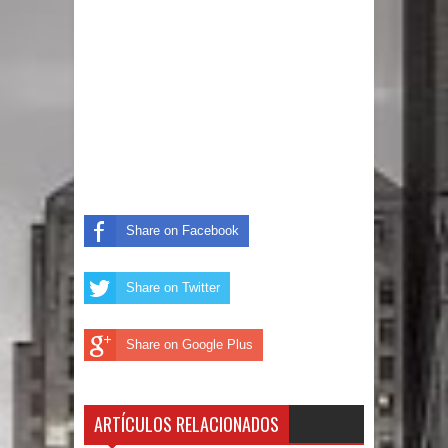
Un lunes trágico deja seis jóvenes
muertos
Heridos y edificios colapsados tras
terremoto de magnitud 7,1 en Japón
Poder Ejecutivo promulga
Share on Facebook
modificaciones al nuevo Código Penal
Share on Twitter
Diputado Félix Michell Rodríguez
reveló que con Presupuesto
Share on Google Plus
Complementario gobierno endeuda
país con 3,500 millones de dólares
ARTÍCULOS RELACIONADOS