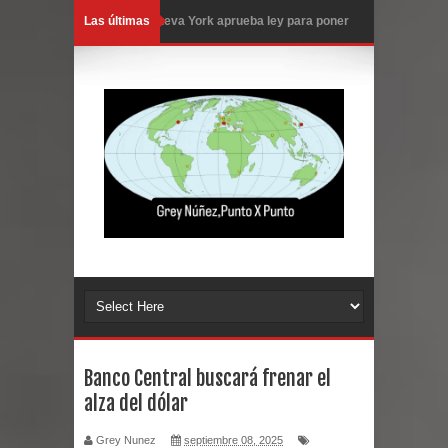
Las últimas
Nueva York aprueba ley para poner
fin a la vida de personas con
enfermedades terminales
Juan Luis Guerra cerrará los Juegos
Centroamericanos SD 2026
En Santiago precio del botellón de
agua sube a 90 pesos
Entre 20 y 40 inmigrantes al día son
detenidos en los aeropuertos de
Banco Central buscará frenar el
alza del dólar
EE.UU., según NBC
Grey Nunez
septiembre 08, 2025
Belkis Concepción será intervenida