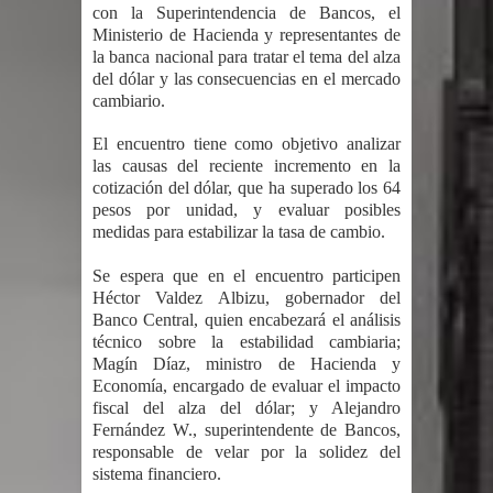
Humala queda en libertad tras la
con la Superintendencia de Bancos, el
Ministerio de Hacienda y representantes de
anulación de condena de 15 años por
la banca nacional para tratar el tema del alza
del dólar y las consecuencias en el mercado
cambiario.
lavado
El encuentro tiene como objetivo analizar
DIGEIG y Liga Municipal Dominicana
las causas del reciente incremento en la
cotización del dólar, que ha superado los 64
impulsan nuevas metas de
pesos por unidad, y evaluar posibles
medidas para estabilizar la tasa de cambio.
transparencia a través SISMAP
Se espera que en el encuentro participen
municipal
Héctor Valdez Albizu, gobernador del
Banco Central, quien encabezará el análisis
La Fiscalía de Bolivia ordena la
técnico sobre la estabilidad cambiaria;
Magín Díaz, ministro de Hacienda y
detención del expresidente Evo
Economía, encargado de evaluar el impacto
fiscal del alza del dólar; y Alejandro
Morales
Fernández W., superintendente de Bancos,
responsable de velar por la solidez del
Calor extremo para este jueves en
sistema financiero.