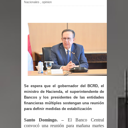
Nacionales
,
opinion
por un delicado problema cardíaco
Abel Martínez llama a los
dominicanos a unirse para sacar al
PRM del Gobierno
Tres detenidos tras detectarse una
presunta estafa contra el
Ayuntamiento de Santiago
Se espera que el gobernador del BCRD, el
ministro de Hacienda, el superintendente de
PRM votará “por aclamación” a sus
Bancos y los presidentes de las entidades
financieras múltiples sostengan una reunión
nuevas autoridades
para definir medidas de estabilización
El expresidente peruano Ollanta
Santo Domingo. –
El Banco Central
convocó una reunión para mañana martes