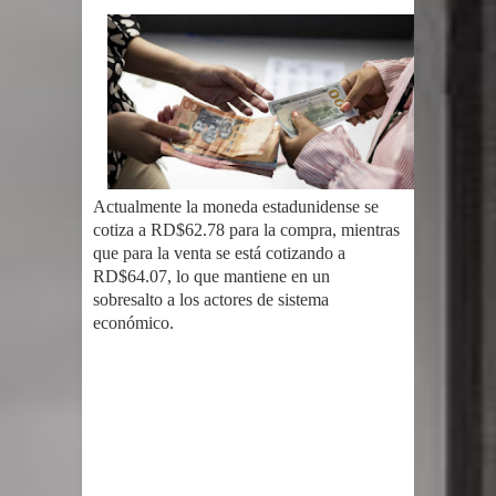
gran parte del territorio nacional
Miles de marroquíes cruzan la
frontera en masa para entrar a
España
Actualmente la moneda estadunidense se
TC declara inconstitucional decreto
cotiza a RD$62.78 para la compra, mientras
que para la venta se está cotizando a
sobre horarios de venta de alcohol
RD$64.07, lo que mantiene en un
sobresalto a los actores de sistema
vigente desde 2006 y exige ley del
económico.
Congreso
Presidente LMD Víctor D´Aza
supervisa obra relleno sanitario y se
reúne con alcalde San Cristóbal