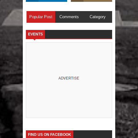
Popular Post
Comments
Category
EVENTS
FIND US ON FACEBOOK