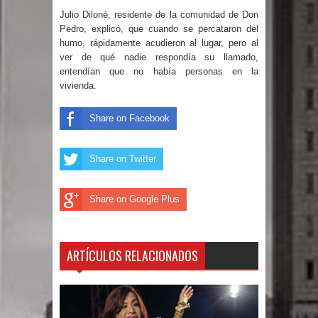
Julio Diloné, residente de la comunidad de Don
sobre horarios de venta de alcohol
Pedro, explicó, que cuando se percataron del
humo, rápidamente acudieron al lugar, pero al
vigente desde 2006 y exige ley del
ver de qué nadie respondía su llamado,
entendían que no había personas en la
Congreso
vivienda.
Presidente LMD Víctor D´Aza
Share on Facebook
supervisa obra relleno sanitario y se
Share on Twitter
reúne con alcalde San Cristóbal
Un lunes trágico deja seis jóvenes
Share on Google Plus
muertos
ARTÍCULOS RELACIONADOS
Heridos y edificios colapsados tras
terremoto de magnitud 7,1 en Japón
Poder Ejecutivo promulga