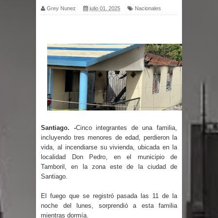
Grey Nunez
julio 01, 2025
Nacionales
presunta estafa contra el
Ayuntamiento de Santiago
PRM votará “por aclamación” a sus
nuevas autoridades
El expresidente peruano Ollanta
Humala queda en libertad tras la
Santiago. -
Cinco integrantes de una familia,
incluyendo tres menores de edad, perdieron la
anulación de condena de 15 años por
vida, al incendiarse su vivienda, ubicada en la
localidad Don Pedro, en el municipio de
lavado
Tamboril, en la zona este de la ciudad de
Santiago.
DIGEIG y Liga Municipal Dominicana
El fuego que se registró pasada las 11 de la
impulsan nuevas metas de
noche del lunes, sorprendió a esta familia
mientras dormía.