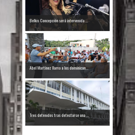
modificaciones al nuevo Código Penal
Belkis Concepción será intervenida ...
Diputado Félix Michell Rodríguez
reveló que con Presupuesto
Complementario gobierno endeuda
país con 3,500 millones de dólares
Abel Martínez llama a los dominican...
El PRM tendrá desde el próximo
domingo una dirección de hombres
Nueva York aprueba ley para poner
fin a la vida de personas con
Tres detenidos tras detectarse una ...
enfermedades terminales