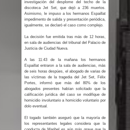
investigación del desplome del techo de la
Humala queda en libertad tras la
discoteca Jet Set, que dejó a 236 muertos.
Asimismo, le impuso a los hermanos Espaillat
anulación de condena de 15 años por
impedimento de salida y presentación periódica,
igualmente, se declaró el caso como complejo.
lavado
La decisión fue emitida tras más de 12 horas,
DIGEIG y Liga Municipal Dominicana
en sala de audiencias del tribunal del Palacio de
Justicia de Ciudad Nueva.
impulsan nuevas metas de
A las 11:43 de la mañana los hermanos
transparencia a través SISMAP
Espaillat entraron a la sala de audiencias, más
de seis horas despúes, el abogado de varias de
municipal
las víctimas de la tragedia del Jet Set, Félix
Portes, informó que más del 80% de los
La Fiscalía de Bolivia ordena la
abogados presentes habían solicitado que la
calificación jurídica del caso se modifique de
detención del expresidente Evo
homicidio involuntario a homicidio voluntario por
dolo eventual.
Morales
El togado también aseguró que la mayoría de
los representantes legales considera que la
Calor extremo para este jueves en
conducta de Maribel es aún más grave que la