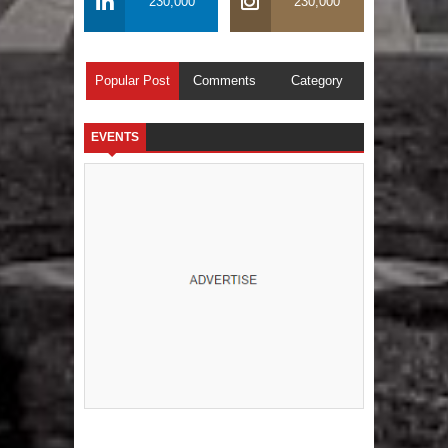
230,000
230,000
Popular Post
Comments
Category
EVENTS