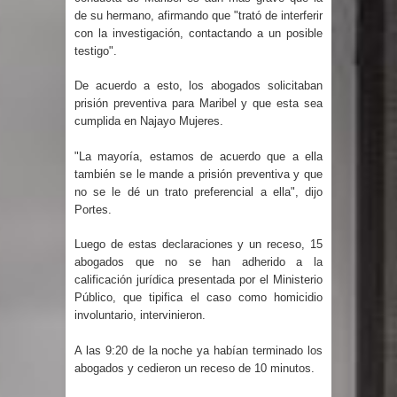
de su hermano, afirmando que "trató de interferir
gran parte del territorio nacional
con la investigación, contactando a un posible
testigo".
Miles de marroquíes cruzan la
De acuerdo a esto, los abogados solicitaban
frontera en masa para entrar a
prisión preventiva para Maribel y que esta sea
cumplida en Najayo Mujeres.
España
"La mayoría, estamos de acuerdo que a ella
TC declara inconstitucional decreto
también se le mande a prisión preventiva y que
no se le dé un trato preferencial a ella", dijo
sobre horarios de venta de alcohol
Portes.
vigente desde 2006 y exige ley del
Luego de estas declaraciones y un receso, 15
abogados que no se han adherido a la
Congreso
calificación jurídica presentada por el Ministerio
Público, que tipifica el caso como homicidio
involuntario, intervinieron.
Presidente LMD Víctor D´Aza
A las 9:20 de la noche ya habían terminado los
supervisa obra relleno sanitario y se
abogados y cedieron un receso de 10 minutos.
reúne con alcalde San Cristóbal