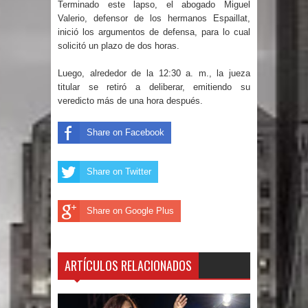
Terminado este lapso, el abogado Miguel
Valerio, defensor de los hermanos Espaillat,
Un lunes trágico deja seis jóvenes
inició los argumentos de defensa, para lo cual
solicitó un plazo de dos horas.
muertos
Luego, alrededor de la 12:30 a. m., la jueza
Heridos y edificios colapsados tras
titular se retiró a deliberar, emitiendo su
veredicto más de una hora después.
terremoto de magnitud 7,1 en Japón
Share on Facebook
Poder Ejecutivo promulga
modificaciones al nuevo Código Penal
Share on Twitter
Diputado Félix Michell Rodríguez
Share on Google Plus
reveló que con Presupuesto
Complementario gobierno endeuda
ARTÍCULOS RELACIONADOS
país con 3,500 millones de dólares