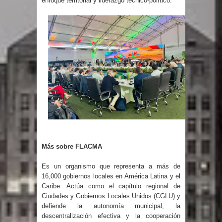
enfoque territorial y liderazgo técnico-político.
Belkis Concepción será intervenida
por un delicado problema cardíaco
Más sobre FLACMA
Es un organismo que representa a más de
16,000 gobiernos locales en América Latina y el
Caribe. Actúa como el capítulo regional de
Ciudades y Gobiernos Locales Unidos (CGLU) y
defiende la autonomía municipal, la
descentralización efectiva y la cooperación