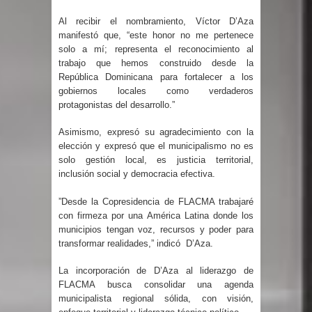
Al recibir el nombramiento, Víctor D’Aza
Nueva York aprueba ley para poner
manifestó que, “este honor no me pertenece
solo a mí; representa el reconocimiento al
fin a la vida de personas con
trabajo que hemos construido desde la
República Dominicana para fortalecer a los
enfermedades terminales
gobiernos locales como verdaderos
protagonistas del desarrollo.”
Juan Luis Guerra cerrará los Juegos
Asimismo, expresó su agradecimiento con la
Centroamericanos SD 2026
elección y expresó que el municipalismo no es
solo gestión local, es justicia territorial,
En Santiago precio del botellón de
inclusión social y democracia efectiva.
agua sube a 90 pesos
”Desde la Copresidencia de FLACMA trabajaré
con firmeza por una América Latina donde los
municipios tengan voz, recursos y poder para
Entre 20 y 40 inmigrantes al día son
transformar realidades,” indicó
D’Aza.
detenidos en los aeropuertos de
La incorporación de D’Aza al liderazgo de
FLACMA busca consolidar una agenda
EE.UU., según NBC
municipalista regional sólida, con visión,