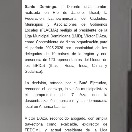
Miles de marroquíes cruzan la
Santo Domingo. -
Durante una cumbre
realizada en Río de Janeiro, Brasil, la
frontera en masa para entrar a
Federación Latinoamericana de Ciudades,
Municipios y Asociaciones de Gobiernos
España
Locales (FLACMA) reeligió al presidente de la
Liga Municipal Dominicana (LMD), Víctor D’Aza,
TC declara inconstitucional decreto
como Copresidente de dicha organización para
el período 2025-2026 por unanimidad de los
sobre horarios de venta de alcohol
delegados de 19 países de la región y con
presencia de 120 representantes del bloque de
vigente desde 2006 y exige ley del
los BRICS (Brasil, Rusia, India, China y
Sudáfrica).
Congreso
La decisión, tomada por el Buró Ejecutivo,
Presidente LMD Víctor D´Aza
reconoce el liderazgo, la visión municipalista y
el compromiso de D’ Aza con la
descentralización municipal y la democracia
supervisa obra relleno sanitario y se
local en América Latina.
reúne con alcalde San Cristóbal
Víctor D’Aza, reconocido abogado, con amplia
trayectoria como exalcalde, exdirector de
Un lunes trágico deja seis jóvenes
FEDOMU y actual presidente de la Liga