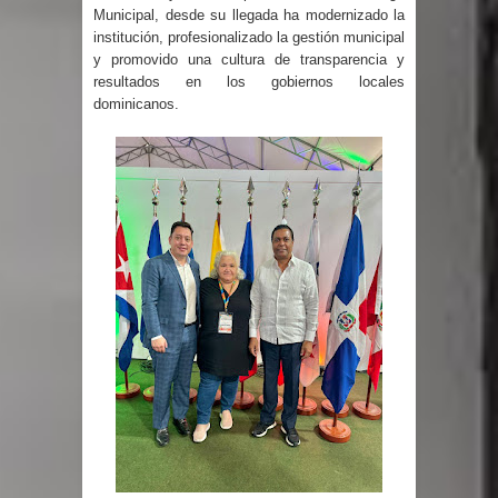
Municipal, desde su llegada ha modernizado la
muertos
institución, profesionalizado la gestión municipal
y promovido una cultura de transparencia y
Heridos y edificios colapsados tras
resultados en los gobiernos locales
dominicanos.
terremoto de magnitud 7,1 en Japón
Poder Ejecutivo promulga
modificaciones al nuevo Código Penal
Diputado Félix Michell Rodríguez
reveló que con Presupuesto
Complementario gobierno endeuda
país con 3,500 millones de dólares
El PRM tendrá desde el próximo
domingo una dirección de hombres