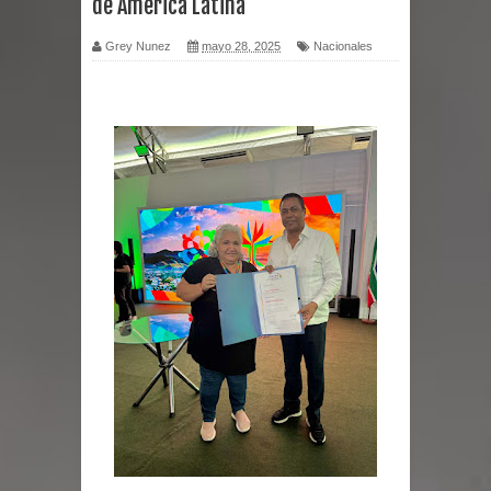
de América Latina
lavado
Grey Nunez
mayo 28, 2025
Nacionales
DIGEIG y Liga Municipal Dominicana
impulsan nuevas metas de
transparencia a través SISMAP
municipal
La Fiscalía de Bolivia ordena la
detención del expresidente Evo
Morales
Calor extremo para este jueves en
gran parte del territorio nacional