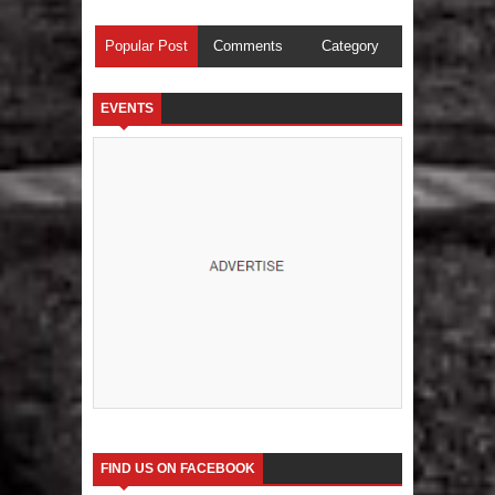
Popular Post
Comments
Category
EVENTS
FIND US ON FACEBOOK