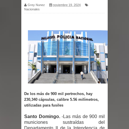
Grey Nunez
noviembre 19, 2024
Nacionales
por un delicado problema cardíaco
Abel Martínez llama a los
dominicanos a unirse para sacar al
PRM del Gobierno
Tres detenidos tras detectarse una
presunta estafa contra el
Ayuntamiento de Santiago
De los más de 900 mil pertrechos, hay
PRM votará “por aclamación” a sus
230,340 cápsulas, calibre 5.56 milímetros,
utilizadas para fusiles
nuevas autoridades
Santo Domingo.
-Las más de 900 mil
El expresidente peruano Ollanta
municiones sustraídas del
Departamento II de la Intendencia de