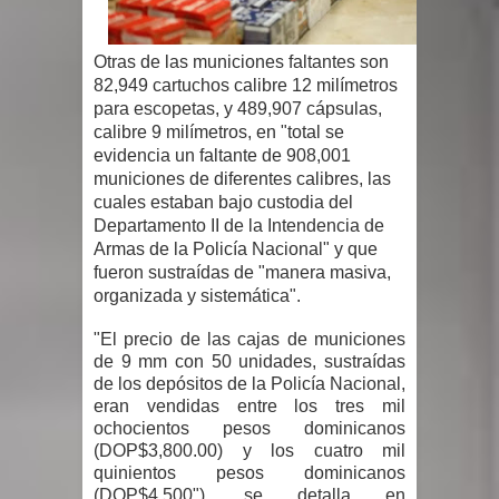
Un lunes trágico deja seis jóvenes
Otras de las municiones faltantes son
82,949 cartuchos calibre 12 milímetros
muertos
para escopetas, y 489,907 cápsulas,
calibre 9 milímetros, en "total se
Heridos y edificios colapsados tras
evidencia un faltante de 908,001
municiones de diferentes calibres, las
terremoto de magnitud 7,1 en Japón
cuales estaban bajo custodia del
Departamento II de la Intendencia de
Poder Ejecutivo promulga
Armas de la Policía Nacional" y que
fueron sustraídas de "manera masiva,
modificaciones al nuevo Código Penal
organizada y sistemática".
Diputado Félix Michell Rodríguez
"El precio de las cajas de municiones
de 9 mm con 50 unidades, sustraídas
reveló que con Presupuesto
de los depósitos de la Policía Nacional,
eran vendidas entre los tres mil
Complementario gobierno endeuda
ochocientos pesos dominicanos
(DOP$3,800.00) y los cuatro mil
país con 3,500 millones de dólares
quinientos pesos dominicanos
(DOP$4,500"), se detalla en