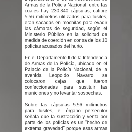
Humala queda en libertad tras la
Armas de la Policía Nacional, entre las
cuales hay 230,340 cápsulas, calibre
anulación de condena de 15 años por
5.56 milímetros utilizados para fusiles,
eran sacadas en mochilas para evadir
lavado
las cámaras de seguridad, según el
Ministerio Público en la solicitud de
DIGEIG y Liga Municipal Dominicana
medida de coerción en contra de los 10
policías acusados del hurto.
impulsan nuevas metas de
En el Departamento II de la Intendencia
de Armas de la Policía, ubicado en el
transparencia a través SISMAP
Palacio de la Policía Nacional, de la
avenida Leopoldo Navarro, se
municipal
colocaron cajas que fueron
confeccionadas para sustituir las
La Fiscalía de Bolivia ordena la
municiones y no levantar sospechas.
detención del expresidente Evo
Sobre las cápsulas 5.56 milímetros
para fusiles, el órgano persecutor
Morales
señala que la sustracción y venta por
parte de los policías es un "hecho de
Calor extremo para este jueves en
extrema gravedad" porque esas armas