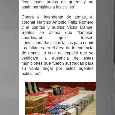
“constituyen armas de guerra y no
gran parte del territorio nacional
están permitidas a los civiles".
Miles de marroquíes cruzan la
Contra el intendente de armas, el
coronel Narciso Antonio Feliz Romero
frontera en masa para entrar a
y el capitán y auditor Víctor Manuel
Santos se afirma que "también
coordinaron que fuesen
España
confeccionadas cajas falsas para cubrir
los faltantes en el área de intendencia
TC declara inconstitucional decreto
de armas, lo cual no impidió que se
verificara la ausencia de estas
sobre horarios de venta de alcohol
municiones que fueron sustraídas para
su venta ilegal por estos agentes
vigente desde 2006 y exige ley del
policiales".
Congreso
Presidente LMD Víctor D´Aza
supervisa obra relleno sanitario y se
reúne con alcalde San Cristóbal