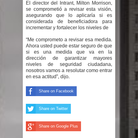
El director del Intrant, Milton Morrison,
gran parte del territorio nacional
se comprometió a revisar esta visión,
asegurando que lo aplicaría si es
Miles de marroquíes cruzan la
considerada de beneficiadora para
incrementar y fortalecer los niveles de
frontera en masa para entrar a
“Me comprometo a revisar esa medida.
España
Ahora usted puede estar seguro de que
si es una medida que va en la
dirección de garantizar mayores
TC declara inconstitucional decreto
niveles de seguridad ciudadana,
nosotros vamos a resolutar como entrar
sobre horarios de venta de alcohol
en esa actitud”, dijo.
vigente desde 2006 y exige ley del
Share on Facebook
Congreso
Share on Twitter
Presidente LMD Víctor D´Aza
supervisa obra relleno sanitario y se
Share on Google Plus
reúne con alcalde San Cristóbal