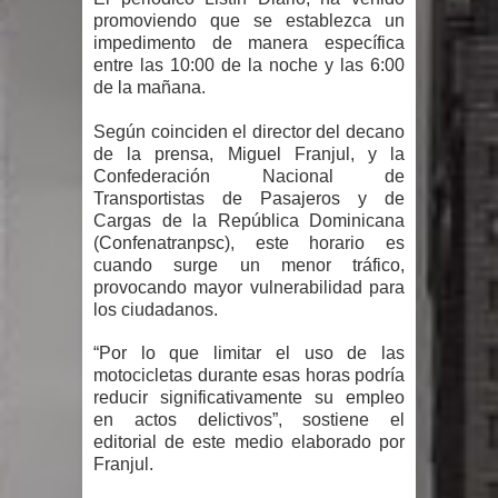
Humala queda en libertad tras la
promoviendo que se establezca un
impedimento de manera específica
anulación de condena de 15 años por
entre las 10:00 de la noche y las 6:00
de la mañana.
lavado
Según coinciden el director del decano
DIGEIG y Liga Municipal Dominicana
de la prensa, Miguel Franjul, y la
Confederación Nacional de
impulsan nuevas metas de
Transportistas de Pasajeros y de
Cargas de la República Dominicana
(Confenatranpsc), este horario es
transparencia a través SISMAP
cuando surge un menor tráfico,
provocando mayor vulnerabilidad para
municipal
los ciudadanos.
La Fiscalía de Bolivia ordena la
“Por lo que limitar el uso de las
motocicletas durante esas horas podría
detención del expresidente Evo
reducir significativamente su empleo
en actos delictivos”, sostiene el
Morales
editorial de este medio elaborado por
Franjul.
Calor extremo para este jueves en