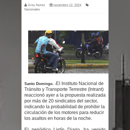
Grey Nunez
noviembre 12, 2024
Nacionales
por un delicado problema cardíaco
Abel Martínez llama a los
dominicanos a unirse para sacar al
PRM del Gobierno
Tres detenidos tras detectarse una
presunta estafa contra el
El Instituto Nacional de
Ayuntamiento de Santiago
Santo Domingo. -
Tránsito y Transporte Terrestre (Intrant)
reaccionó ayer a la propuesta realizada
PRM votará “por aclamación” a sus
por más de 20 sindicatos del sector,
indicando la probabilidad de prohibir la
nuevas autoridades
circulación de los motores para reducir
los asaltos en horas de la noche.
El expresidente peruano Ollanta
El periódico Listín Diario, ha venido