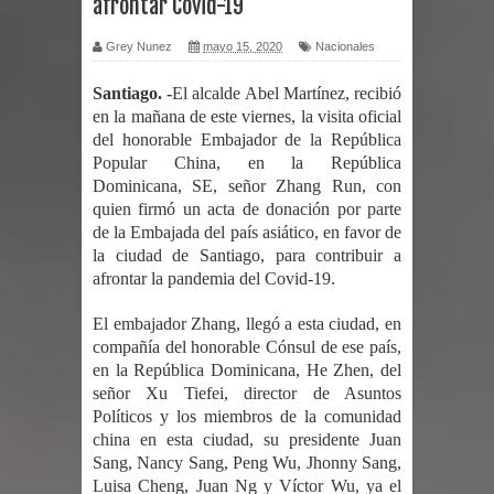
afrontar Covid-19
por un delicado problema cardíaco
Grey Nunez
mayo 15, 2020
Nacionales
Abel Martínez llama a los
Santiago. -
El alcalde Abel Martínez, recibió
en la mañana de este viernes, la visita oficial
dominicanos a unirse para sacar al
del honorable Embajador de la República
Popular China, en la República
PRM del Gobierno
Dominicana, SE, señor Zhang Run, con
quien firmó un acta de donación por parte
Tres detenidos tras detectarse una
de la Embajada del país asiático, en favor de
la ciudad de Santiago, para contribuir a
presunta estafa contra el
afrontar la pandemia del Covid-19.
Ayuntamiento de Santiago
El embajador Zhang, llegó a esta ciudad, en
compañía del honorable Cónsul de ese país,
PRM votará “por aclamación” a sus
en la República Dominicana, He Zhen, del
señor Xu Tiefei, director de Asuntos
nuevas autoridades
Políticos y los miembros de la comunidad
china en esta ciudad, su presidente Juan
El expresidente peruano Ollanta
Sang, Nancy Sang, Peng Wu, Jhonny Sang,
Luisa Cheng, Juan Ng y Víctor Wu, ya el