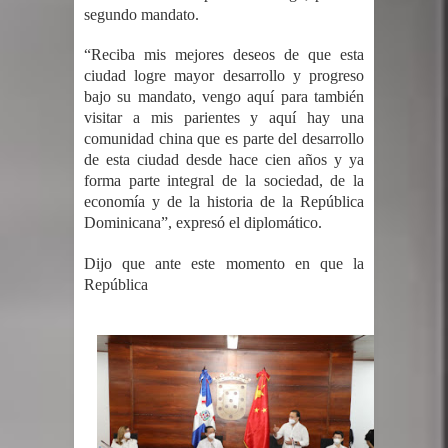
segundo mandato.
Un lunes trágico deja seis jóvenes
“Reciba mis mejores deseos de que esta
ciudad logre mayor desarrollo y progreso
muertos
bajo su mandato, vengo aquí para también
visitar a mis parientes y aquí hay una
Heridos y edificios colapsados tras
comunidad china que es parte del desarrollo
de esta ciudad desde hace cien años y ya
terremoto de magnitud 7,1 en Japón
forma parte integral de la sociedad, de la
economía y de la historia de la República
Poder Ejecutivo promulga
Dominicana”, expresó el diplomático.
modificaciones al nuevo Código Penal
Dijo que ante este momento en que la
República
Diputado Félix Michell Rodríguez
reveló que con Presupuesto
Complementario gobierno endeuda
país con 3,500 millones de dólares