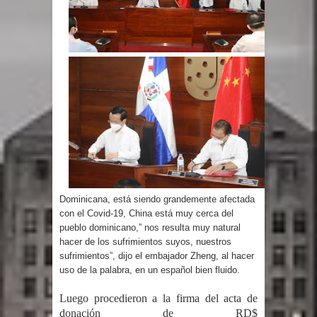
El PRM tendrá desde el próximo
domingo una dirección de hombres
Dominicana, está siendo grandemente afectada
con el Covid-19, China está muy cerca del
pueblo dominicano,” nos resulta muy natural
hacer de los sufrimientos suyos, nuestros
sufrimientos”, dijo el embajador Zheng, al hacer
uso de la palabra, en un español bien fluido.
Luego procedieron a la firma del acta de
donación de RD$