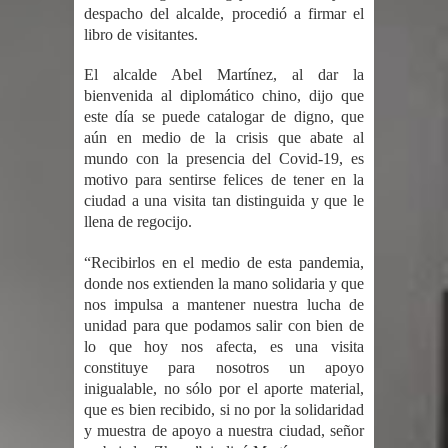
Humala queda en libertad tras la
despacho del alcalde, procedió a firmar el
libro de visitantes.
anulación de condena de 15 años por
El alcalde Abel Martínez, al dar la
lavado
bienvenida al diplomático chino, dijo que
este día se puede catalogar de digno, que
DIGEIG y Liga Municipal Dominicana
aún en medio de la crisis que abate al
mundo con la presencia del Covid-19, es
impulsan nuevas metas de
motivo para sentirse felices de tener en la
ciudad a una visita tan distinguida y que le
transparencia a través SISMAP
llena de regocijo.
municipal
“Recibirlos en el medio de esta pandemia,
donde nos extienden la mano solidaria y que
La Fiscalía de Bolivia ordena la
nos impulsa a mantener nuestra lucha de
unidad para que podamos salir con bien de
detención del expresidente Evo
lo que hoy nos afecta, es una visita
constituye para nosotros un apoyo
Morales
inigualable, no sólo por el aporte material,
que es bien recibido, si no por la solidaridad
Calor extremo para este jueves en
y muestra de apoyo a nuestra ciudad, señor