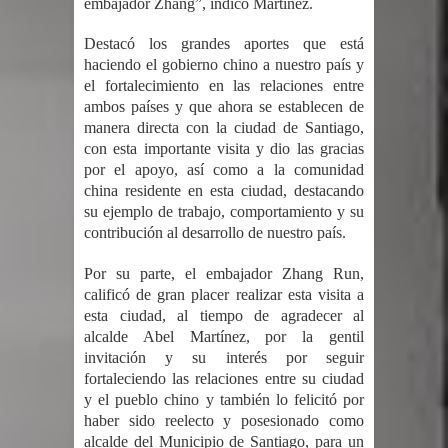
embajador Zhang”, indicó Martínez.
gran parte del territorio nacional
Destacó los grandes aportes que está
Miles de marroquíes cruzan la
haciendo el gobierno chino a nuestro país y
el fortalecimiento en las relaciones entre
frontera en masa para entrar a
ambos países y que ahora se establecen de
manera directa con la ciudad de Santiago,
España
con esta importante visita y dio las gracias
por el apoyo, así como a la comunidad
TC declara inconstitucional decreto
china residente en esta ciudad, destacando
su ejemplo de trabajo, comportamiento y su
sobre horarios de venta de alcohol
contribución al desarrollo de nuestro país.
Por su parte, el embajador Zhang Run,
vigente desde 2006 y exige ley del
calificó de gran placer realizar esta visita a
esta ciudad, al tiempo de agradecer al
Congreso
alcalde Abel Martínez, por la gentil
invitación y su interés por seguir
Presidente LMD Víctor D´Aza
fortaleciendo las relaciones entre su ciudad
y el pueblo chino y también lo felicitó por
supervisa obra relleno sanitario y se
haber sido reelecto y posesionado como
alcalde del Municipio de Santiago, para un
reúne con alcalde San Cristóbal