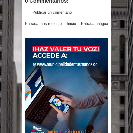
0 Commentarios:
gran parte del territorio nacional
Publicar un comentario
Miles de marroquíes cruzan la
Entrada más reciente
Inicio
Entrada antigua
frontera en masa para entrar a
España
TC declara inconstitucional decreto
sobre horarios de venta de alcohol
vigente desde 2006 y exige ley del
Congreso
Presidente LMD Víctor D´Aza
supervisa obra relleno sanitario y se
reúne con alcalde San Cristóbal