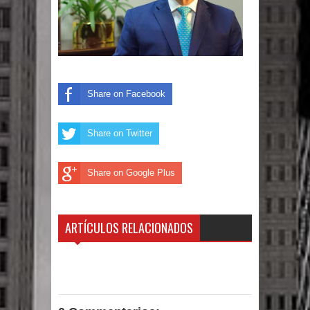
Humala queda en libertad tras la
anulación de condena de 15 años por
lavado
DIGEIG y Liga Municipal Dominicana
Share on Facebook
impulsan nuevas metas de
Share on Twitter
transparencia a través SISMAP
Share on Google Plus
municipal
La Fiscalía de Bolivia ordena la
ARTÍCULOS RELACIONADOS
detención del expresidente Evo
Morales
Calor extremo para este jueves en