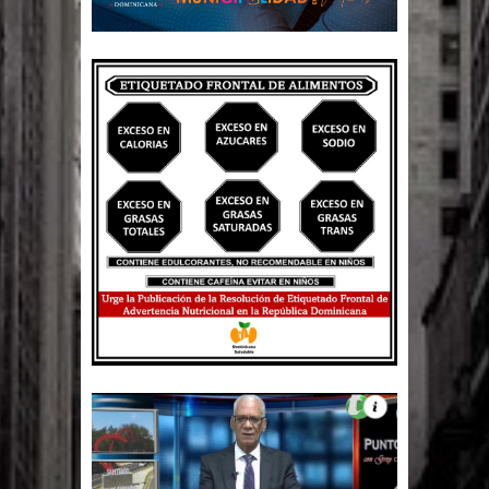
Un lunes trágico deja seis jóvenes
muertos
Heridos y edificios colapsados tras
terremoto de magnitud 7,1 en Japón
Poder Ejecutivo promulga
modificaciones al nuevo Código Penal
Diputado Félix Michell Rodríguez
reveló que con Presupuesto
Complementario gobierno endeuda
país con 3,500 millones de dólares