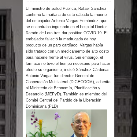
El ministro de Salud Pública, Rafael Sánchez,
por un delicado problema cardíaco
confirmó la mañana de este sábado la muerte
del embajador Antonio Vargas Hernández, que
Abel Martínez llama a los
se encontraba ingresado en el hospital Doctor
Ramón de Lara tras dar positivo COVID-19. El
dominicanos a unirse para sacar al
embajador falleció la madrugada de hoy
producto de un paro cardíaco. Vargas había
PRM del Gobierno
sido tratado con un medicamento de alto costo
para hacerle frente al virus. Sin embargo, el
Tres detenidos tras detectarse una
fármaco no tuvo el tiempo necesario para hacer
efecto su organismo, indicó Sánchez Cárdenas.
presunta estafa contra el
Antonio Vargas fue director General de
Cooperación Multilateral (DIGECOOM), adscrita
al Ministerio de Economía, Planificación y
Ayuntamiento de Santiago
Desarrollo (MEPyD). También es miembro del
Comité Central del Partido de la Liberación
PRM votará “por aclamación” a sus
Dominicana (PLD)
nuevas autoridades
El expresidente peruano Ollanta