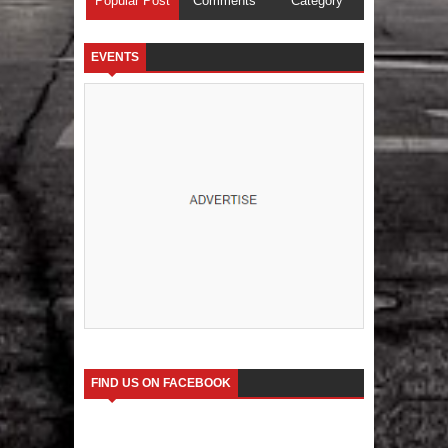
Popular Post
Comments
Category
EVENTS
FIND US ON FACEBOOK