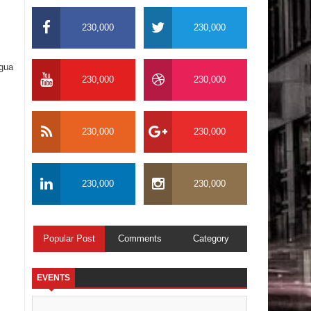
230,000
230,000
igua
230,000
230,000
230,000
230,000
230,000
230,000
Popular Post
Comments
Category
EVENTS