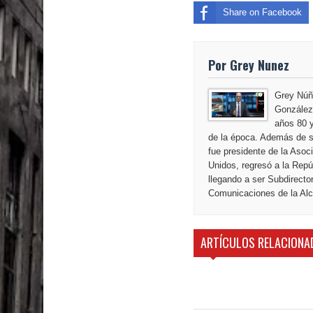
El PRM tendrá desde el próximo domingo una dir
Share on Facebook
Por Grey Nunez
Grey Núñ
González,
años 80 y
de la época. Además de s
fue presidente de la Aso
Unidos, regresó a la Repú
llegando a ser Subdirecto
Comunicaciones de la Alca
ARTÍCULOS RELACIONA