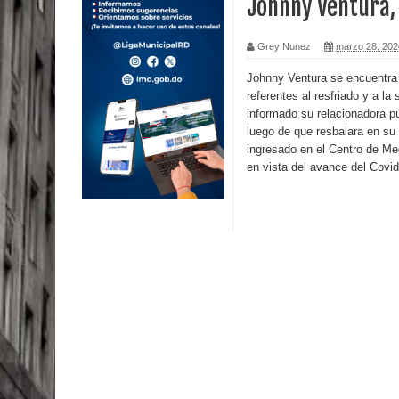
Johnny Ventura,
Calor extremo para este jueves en gran parte del t
Grey Nunez
marzo 28, 202
Miles de marroquíes cruzan la frontera en masa p
Johnny Ventura se encuentra 
referentes al resfriado y a l
TC declara inconstitucional decreto sobre horario
informado su relacionadora pú
luego de que resbalara en su
Congreso
ingresado en el Centro de Me
en vista del avance del Covid
Presidente LMD Víctor D´Aza supervisa obra rellen
Un lunes trágico deja seis jóvenes muertos
Heridos y edificios colapsados tras terremoto de
Poder Ejecutivo promulga modificaciones al nuev
Diputado Félix Michell Rodríguez reveló que con
3,500 millones de dólares