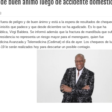
 de buen ánimo luego de accidente domésti
erritorio nacional
0
ara entrar a España
fuera de peligro y de buen ánimo y está a la espera de resultados de cheque
a sinisitis que padece y que desde diciembre se ha agudizado. Es lo que ha
s de venta de alcohol vigente desde 2006 y exige ley del
blica, Virgi Baldera. Se informó además que la fractura de mandíbula que suf
 residencia no representa un riesgo mayor para el merenguero, quien fue
dicina Avanzada y Telemedicina (Cedimat) el día de ayer. Los chequeos de lu
-19 le serán realizados hoy para descartar un posible contagio.
o sanitario y se reúne con alcalde San Cristóbal
 magnitud 7,1 en Japón
o Código Penal
 Presupuesto Complementario gobierno endeuda país con