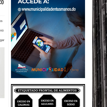
co
os
rió
gar