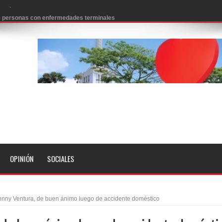
 de personas con enfermedades terminales
icanos SD 2026
0 pesos
n los aeropuertos de EE.UU., según NBC
ado problema cardíaco
ara sacar al PRM del Gobierno
fa contra el Ayuntamiento de Santiago
idades
OPINIÓN
SOCIALES
libertad tras la anulación de condena de 15 años por lavado
evas metas de transparencia a través SISMAP municipal
hnny Ventura, de buen ánimo luego de accidente doméstico
presidente Evo Morales