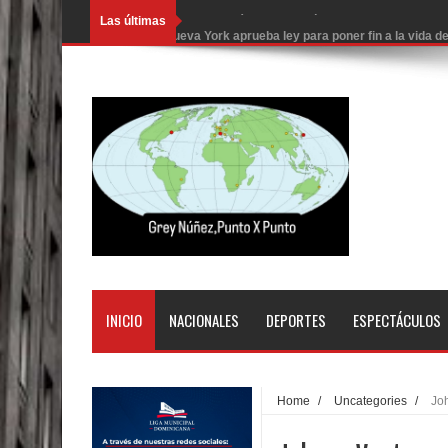
Las últimas
Nueva York aprueba ley para poner fin a la vida
Juan Luis Guerra cerrará los Juegos Centroamer
En Santiago precio del botellón de agua sube a 9
Entre 20 y 40 inmigrantes al día son detenidos e
Belkis Concepción será intervenida por un delic
Abel Martínez llama a los dominicanos a unirse p
Tres detenidos tras detectarse una presunta esta
PRM votará “por aclamación” a sus nuevas autor
INICIO
NACIONALES
DEPORTES
ESPECTÁCULOS
El expresidente peruano Ollanta Humala queda en 
DIGEIG y Liga Municipal Dominicana impulsan nu
Home
/
Uncategories
/
Jo
La Fiscalía de Bolivia ordena la detención del ex