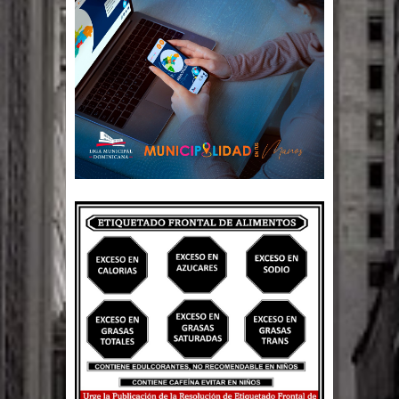
detenidos en los aeropuertos de
EE.UU., según NBC
Belkis Concepción será intervenida
por un delicado problema cardíaco
Abel Martínez llama a los
dominicanos a unirse para sacar al
PRM del Gobierno
Tres detenidos tras detectarse una
presunta estafa contra el
Ayuntamiento de Santiago