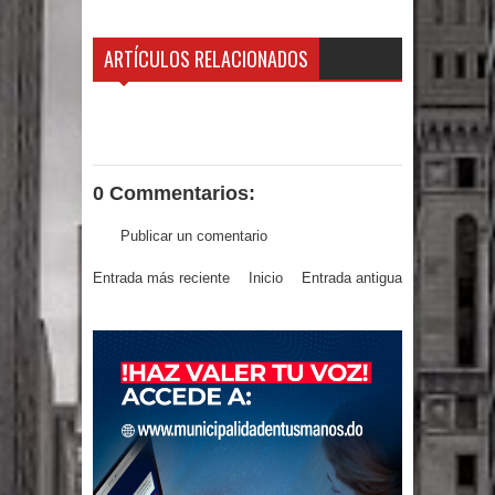
país con 3,500 millones de dólares
ARTÍCULOS RELACIONADOS
El PRM tendrá desde el próximo
domingo una dirección de hombres
Nueva York aprueba ley para poner
0 Commentarios:
fin a la vida de personas con
Publicar un comentario
enfermedades terminales
Entrada más reciente
Inicio
Entrada antigua
Juan Luis Guerra cerrará los Juegos
Centroamericanos SD 2026
En Santiago precio del botellón de
agua sube a 90 pesos
Entre 20 y 40 inmigrantes al día son