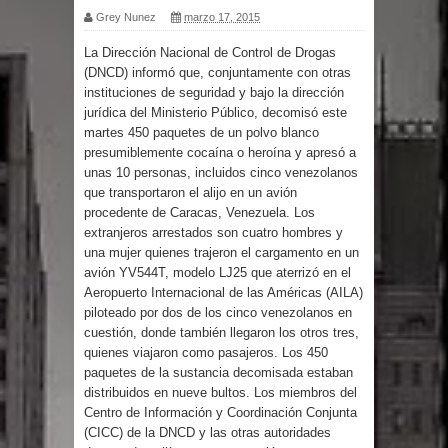
Grey Nunez
marzo 17, 2015
Calor extremo para este jueves en
La Dirección Nacional de Control de Drogas
(DNCD) informó que, conjuntamente con otras
gran parte del territorio nacional
instituciones de seguridad y bajo la dirección
jurídica del Ministerio Público, decomisó este
Miles de marroquíes cruzan la
martes 450 paquetes de un polvo blanco
presumiblemente cocaína o heroína y apresó a
frontera en masa para entrar a
unas 10 personas, incluidos cinco venezolanos
que transportaron el alijo en un avión
España
procedente de Caracas, Venezuela. Los
extranjeros arrestados son cuatro hombres y
TC declara inconstitucional decreto
una mujer quienes trajeron el cargamento en un
avión YV544T, modelo LJ25 que aterrizó en el
sobre horarios de venta de alcohol
Aeropuerto Internacional de las Américas (AILA)
piloteado por dos de los cinco venezolanos en
vigente desde 2006 y exige ley del
cuestión, donde también llegaron los otros tres,
quienes viajaron como pasajeros. Los 450
Congreso
paquetes de la sustancia decomisada estaban
distribuidos en nueve bultos. Los miembros del
Centro de Información y Coordinación Conjunta
Presidente LMD Víctor D´Aza
(CICC) de la DNCD y las otras autoridades