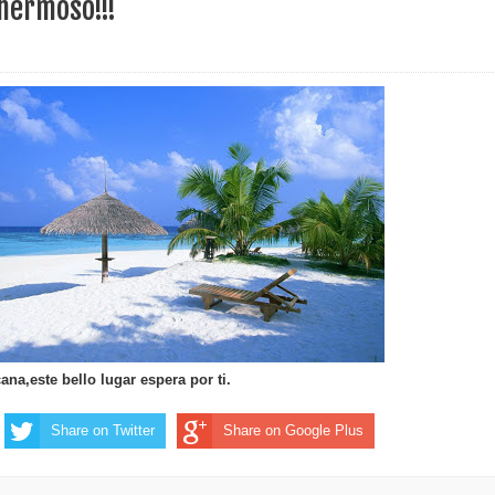
hermoso!!!
erritorio nacional
ara entrar a España
s de venta de alcohol vigente desde 2006 y exige ley del
o sanitario y se reúne con alcalde San Cristóbal
 magnitud 7,1 en Japón
o Código Penal
ana,este bello lugar espera por ti.
 Presupuesto Complementario gobierno endeuda país con
Share on Twitter
Share on Google Plus