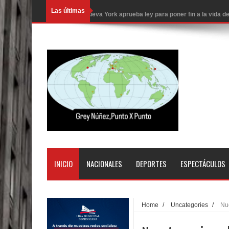
Las últimas
Nueva York aprueba ley para poner fin a la vida
Juan Luis Guerra cerrará los Juegos Centroamer
En Santiago precio del botellón de agua sube a 9
Entre 20 y 40 inmigrantes al día son detenidos e
Belkis Concepción será intervenida por un delic
Abel Martínez llama a los dominicanos a unirse p
Tres detenidos tras detectarse una presunta esta
PRM votará “por aclamación” a sus nuevas autor
INICIO
NACIONALES
DEPORTES
ESPECTÁCULOS
El expresidente peruano Ollanta Humala queda en 
DIGEIG y Liga Municipal Dominicana impulsan nu
Home
/
Uncategories
/
Nue
La Fiscalía de Bolivia ordena la detención del ex