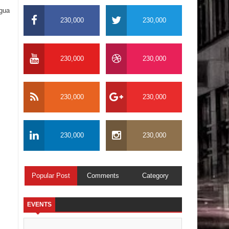
igua
230,000
230,000
230,000
230,000
230,000
230,000
230,000
230,000
Popular Post
Comments
Category
EVENTS