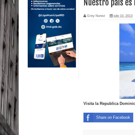
Nuestro pais es 
Calor extremo para este jueves en gran parte del t
Grey Nunez
julio 10, 2013
Miles de marroquíes cruzan la frontera en masa p
TC declara inconstitucional decreto sobre horario
Congreso
Presidente LMD Víctor D´Aza supervisa obra rellen
Un lunes trágico deja seis jóvenes muertos
Heridos y edificios colapsados tras terremoto de
Poder Ejecutivo promulga modificaciones al nuev
Visita la Republica Dominic
Diputado Félix Michell Rodríguez reveló que con
Share on Facebook
3,500 millones de dólares