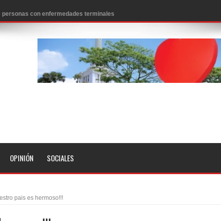
 de personas con enfermedades terminales
icanos SD 2026
0 pesos
n los aeropuertos de EE.UU., según NBC
ado problema cardíaco
ara sacar al PRM del Gobierno
fa contra el Ayuntamiento de Santiago
idades
OPINIÓN
SOCIALES
libertad tras la anulación de condena de 15 años por lavado
evas metas de transparencia a través SISMAP municipal
stro pais es hermoso!!!
presidente Evo Morales