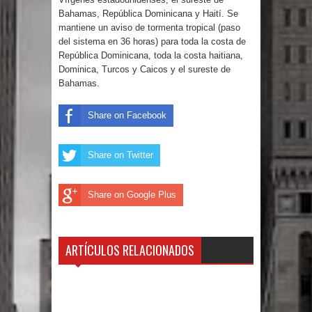
Bahamas, República Dominicana y Haití. Se
gran parte del territorio nacional
mantiene un aviso de tormenta tropical (paso
del sistema en 36 horas) para toda la costa de
Miles de marroquíes cruzan la
República Dominicana, toda la costa haitiana,
Dominica, Turcos y Caicos y el sureste de
frontera en masa para entrar a
Bahamas.
España
Share on Facebook
TC declara inconstitucional decreto
Share on Twitter
sobre horarios de venta de alcohol
vigente desde 2006 y exige ley del
Share on Google Plus
Congreso
ARTÍCULOS RELACIONADOS
Presidente LMD Víctor D´Aza
supervisa obra relleno sanitario y se
reúne con alcalde San Cristóbal