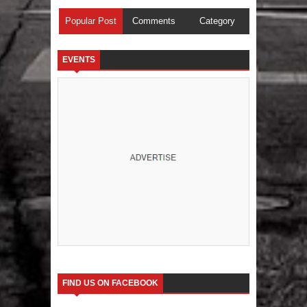
Popular Post
Comments
Category
EVENTS
FIND US ON FACEBOOK