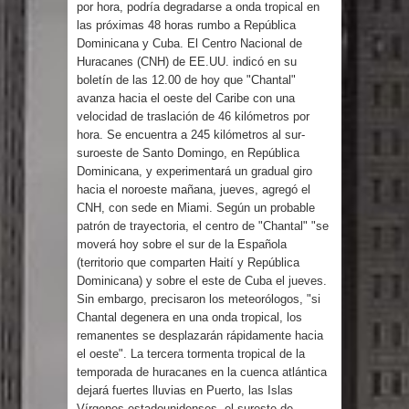
por hora, podría degradarse a onda tropical en
Humala queda en libertad tras la
las próximas 48 horas rumbo a República
Dominicana y Cuba. El Centro Nacional de
anulación de condena de 15 años por
Huracanes (CNH) de EE.UU. indicó en su
boletín de las 12.00 de hoy que "Chantal"
lavado
avanza hacia el oeste del Caribe con una
velocidad de traslación de 46 kilómetros por
DIGEIG y Liga Municipal Dominicana
hora. Se encuentra a 245 kilómetros al sur-
suroeste de Santo Domingo, en República
impulsan nuevas metas de
Dominicana, y experimentará un gradual giro
hacia el noroeste mañana, jueves, agregó el
transparencia a través SISMAP
CNH, con sede en Miami. Según un probable
patrón de trayectoria, el centro de "Chantal" "se
municipal
moverá hoy sobre el sur de la Española
(territorio que comparten Haití y República
La Fiscalía de Bolivia ordena la
Dominicana) y sobre el este de Cuba el jueves.
Sin embargo, precisaron los meteorólogos, "si
detención del expresidente Evo
Chantal degenera en una onda tropical, los
remanentes se desplazarán rápidamente hacia
Morales
el oeste". La tercera tormenta tropical de la
temporada de huracanes en la cuenca atlántica
dejará fuertes lluvias en Puerto, las Islas
Calor extremo para este jueves en
Vírgenes estadounidenses, el sureste de