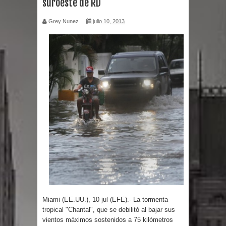
suroeste de RD
por un delicado problema cardíaco
Grey Nunez
julio 10, 2013
Abel Martínez llama a los
dominicanos a unirse para sacar al
PRM del Gobierno
Tres detenidos tras detectarse una
presunta estafa contra el
Ayuntamiento de Santiago
PRM votará “por aclamación” a sus
nuevas autoridades
Miami (EE.UU.), 10 jul (EFE).- La tormenta
El expresidente peruano Ollanta
tropical "Chantal", que se debilitó al bajar sus
vientos máximos sostenidos a 75 kilómetros