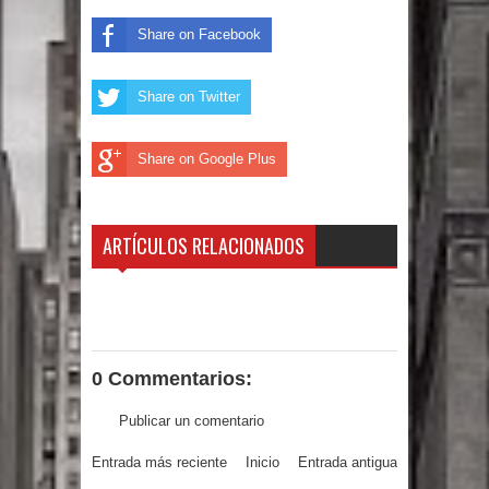
Share on Facebook
Un lunes trágico deja seis jóvenes
muertos
Share on Twitter
Heridos y edificios colapsados tras
Share on Google Plus
terremoto de magnitud 7,1 en Japón
Poder Ejecutivo promulga
ARTÍCULOS RELACIONADOS
modificaciones al nuevo Código Penal
Diputado Félix Michell Rodríguez
reveló que con Presupuesto
0 Commentarios:
Complementario gobierno endeuda
Publicar un comentario
país con 3,500 millones de dólares
Entrada más reciente
Inicio
Entrada antigua