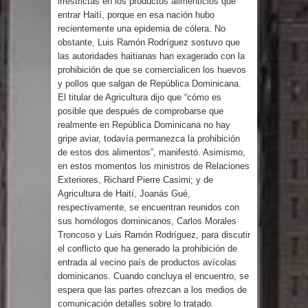
irrestrictas en los productos alimenticios que
Humala queda en libertad tras la
entrar Haití, porque en esa nación hubo
recientemente una epidemia de cólera. No
anulación de condena de 15 años por
obstante, Luis Ramón Rodríguez sostuvo que
las autoridades haitianas han exagerado con la
lavado
prohibición de que se comercialicen los huevos
y pollos que salgan de República Dominicana.
DIGEIG y Liga Municipal Dominicana
El titular de Agricultura dijo que “cómo es
posible que después de comprobarse que
impulsan nuevas metas de
realmente en República Dominicana no hay
gripe aviar, todavía permanezca la prohibición
transparencia a través SISMAP
de estos dos alimentos”, manifestó. Asimismo,
en estos momentos los ministros de Relaciones
municipal
Exteriores, Richard Pierre Casimi; y de
Agricultura de Haití, Joanás Gué,
respectivamente, se encuentran reunidos con
La Fiscalía de Bolivia ordena la
sus homólogos dominicanos, Carlos Morales
Troncoso y Luis Ramón Rodríguez, para discutir
detención del expresidente Evo
el conflicto que ha generado la prohibición de
entrada al vecino país de productos avícolas
Morales
dominicanos. Cuando concluya el encuentro, se
espera que las partes ofrezcan a los medios de
Calor extremo para este jueves en
comunicación detalles sobre lo tratado.