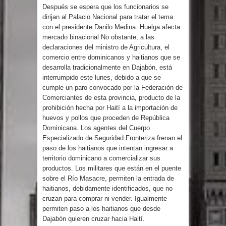
Después se espera que los funcionarios se
gran parte del territorio nacional
dirijan al Palacio Nacional para tratar el tema
con el presidente Danilo Medina. Huelga afecta
Miles de marroquíes cruzan la
mercado binacional No obstante, a las
declaraciones del ministro de Agricultura, el
frontera en masa para entrar a
comercio entre dominicanos y haitianos que se
desarrolla tradicionalmente en Dajabón, está
España
interrumpido este lunes, debido a que se
cumple un paro convocado por la Federación de
TC declara inconstitucional decreto
Comerciantes de esta provincia, producto de la
prohibición hecha por Haití a la importación de
sobre horarios de venta de alcohol
huevos y pollos que proceden de República
Dominicana. Los agentes del Cuerpo
Especializado de Seguridad Fronteriza frenan el
vigente desde 2006 y exige ley del
paso de los haitianos que intentan ingresar a
territorio dominicano a comercializar sus
Congreso
productos. Los militares que están en el puente
sobre el Río Masacre, permiten la entrada de
Presidente LMD Víctor D´Aza
haitianos, debidamente identificados, que no
cruzan para comprar ni vender. Igualmente
supervisa obra relleno sanitario y se
permiten paso a los haitianos que desde
Dajabón quieren cruzar hacia Haití.
reúne con alcalde San Cristóbal