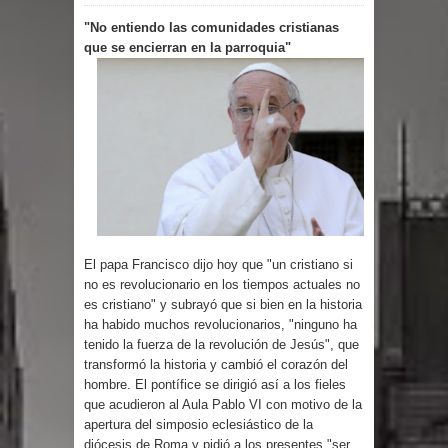
"No entiendo las comunidades cristianas
PRM del Gobierno
que se encierran en la parroquia"
Tres detenidos tras detectarse una
presunta estafa contra el
Ayuntamiento de Santiago
PRM votará “por aclamación” a sus
nuevas autoridades
El papa Francisco dijo hoy que "un cristiano si
no es revolucionario en los tiempos actuales no
El expresidente peruano Ollanta
es cristiano" y subrayó que si bien en la historia
ha habido muchos revolucionarios, "ninguno ha
Humala queda en libertad tras la
tenido la fuerza de la revolución de Jesús", que
transformó la historia y cambió el corazón del
anulación de condena de 15 años por
hombre. El pontífice se dirigió así a los fieles
que acudieron al Aula Pablo VI con motivo de la
lavado
apertura del simposio eclesiástico de la
diócesis de Roma y pidió a los presentes "ser