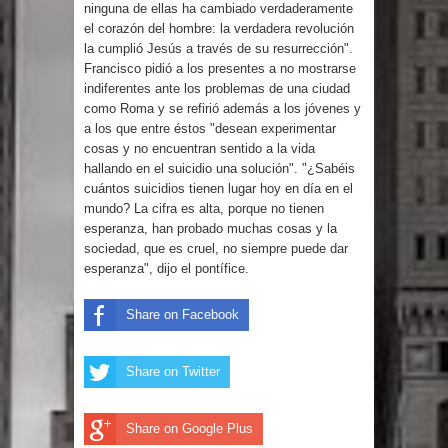
ninguna de ellas ha cambiado verdaderamente
España
el corazón del hombre: la verdadera revolución
la cumplió Jesús a través de su resurrección".
TC declara inconstitucional decreto
Francisco pidió a los presentes a no mostrarse
indiferentes ante los problemas de una ciudad
sobre horarios de venta de alcohol
como Roma y se refirió además a los jóvenes y
a los que entre éstos "desean experimentar
vigente desde 2006 y exige ley del
cosas y no encuentran sentido a la vida
hallando en el suicidio una solución". "¿Sabéis
cuántos suicidios tienen lugar hoy en día en el
Congreso
mundo? La cifra es alta, porque no tienen
esperanza, han probado muchas cosas y la
Presidente LMD Víctor D´Aza
sociedad, que es cruel, no siempre puede dar
esperanza", dijo el pontífice.
supervisa obra relleno sanitario y se
Share on Facebook
reúne con alcalde San Cristóbal
Un lunes trágico deja seis jóvenes
Share on Twitter
muertos
Share on Google Plus
Heridos y edificios colapsados tras