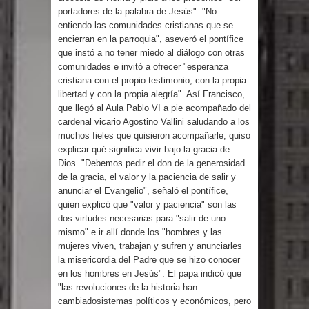
DIGEIG y Liga Municipal Dominicana
portadores de la palabra de Jesús". "No
entiendo las comunidades cristianas que se
impulsan nuevas metas de
encierran en la parroquia", aseveró el pontífice
que instó a no tener miedo al diálogo con otras
transparencia a través SISMAP
comunidades e invitó a ofrecer "esperanza
cristiana con el propio testimonio, con la propia
municipal
libertad y con la propia alegría". Así Francisco,
que llegó al Aula Pablo VI a pie acompañado del
La Fiscalía de Bolivia ordena la
cardenal vicario Agostino Vallini saludando a los
muchos fieles que quisieron acompañarle, quiso
explicar qué significa vivir bajo la gracia de
detención del expresidente Evo
Dios. "Debemos pedir el don de la generosidad
de la gracia, el valor y la paciencia de salir y
Morales
anunciar el Evangelio", señaló el pontífice,
quien explicó que "valor y paciencia" son las
Calor extremo para este jueves en
dos virtudes necesarias para "salir de uno
mismo" e ir allí donde los "hombres y las
gran parte del territorio nacional
mujeres viven, trabajan y sufren y anunciarles
la misericordia del Padre que se hizo conocer
Miles de marroquíes cruzan la
en los hombres en Jesús". El papa indicó que
"las revoluciones de la historia han
frontera en masa para entrar a
cambiadosistemas políticos y económicos, pero