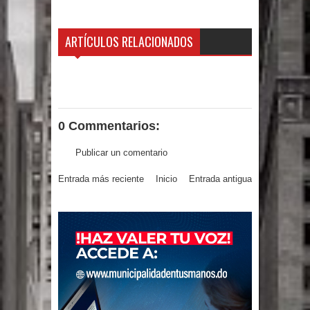
terremoto de magnitud 7,1 en Japón
ARTÍCULOS RELACIONADOS
Poder Ejecutivo promulga
modificaciones al nuevo Código Penal
Diputado Félix Michell Rodríguez
0 Commentarios:
reveló que con Presupuesto
Publicar un comentario
Complementario gobierno endeuda
Entrada más reciente
Inicio
Entrada antigua
país con 3,500 millones de dólares
El PRM tendrá desde el próximo
domingo una dirección de hombres
Nueva York aprueba ley para poner