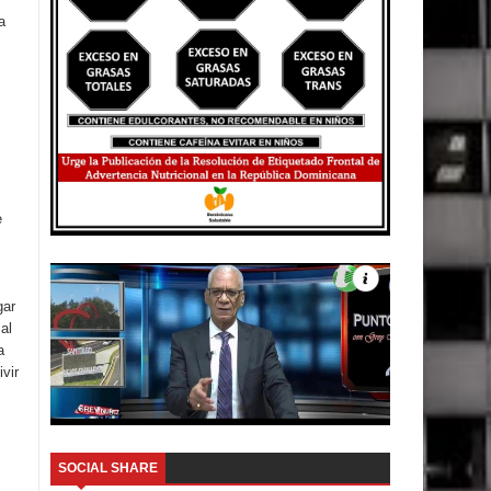
a
e
gar
al
a
vir
SOCIAL SHARE