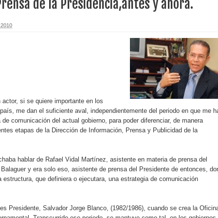
Prensa de la Presidencia,antes y ahora.
erritorio nacional
 2010
ara entrar a España
s de venta de alcohol vigente desde 2006 y exige ley del
o sanitario y se reúne con alcalde San Cristóbal
ctor, si se quiere importante en los
aís, me dan el suficiente aval, independientemente del periodo en que me h
ca de comunicación del actual gobierno, para poder diferenciar, de manera
erentes etapas de la Dirección de Información, Prensa y Publicidad de la
 magnitud 7,1 en Japón
haba hablar de Rafael Vidal Martínez, asistente en materia de prensa del
o Código Penal
 Balaguer y era solo eso, asistente de prensa del Presidente de entonces, d
da estructura, que definiera o ejecutara, una estrategia de comunicación
 Presupuesto Complementario gobierno endeuda país con
ces Presidente, Salvador Jorge Blanco, (1982/1986), cuando se crea la Oficin
rnamental. Transcurrido ese periodo, se mantuvo como tal, en los gobiernos