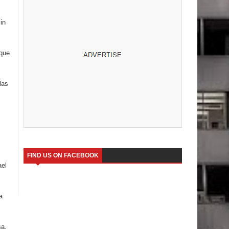
in
 que
las
FIND US ON FACEBOOK
ael
a
sa,