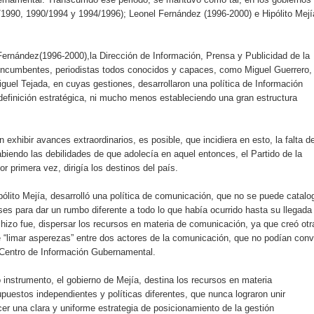
ección de hombres
1990, 1990/1994 y 1994/1996); Leonel Fernández (1996-2000) e Hipólito Mejí
Fernández(1996-2000),la Dirección de Información, Prensa y Publicidad de la
 incumbentes, periodistas todos conocidos y capaces, como Miguel Guerrero,
Miguel Tejada, en cuyas gestiones, desarrollaron una política de Información
definición estratégica, ni mucho menos estableciendo una gran estructura
 exhibir avances extraordinarios, es posible, que incidiera en esto, la falta d
biendo las debilidades de que adolecía en aquel entonces, el Partido de la
r primera vez, dirigía los destinos del país.
pólito Mejía, desarrolló una política de comunicación, que no se puede catalo
s para dar un rumbo diferente a todo lo que había ocurrido hasta su llegada 
e hizo fue, dispersar los recursos en materia de comunicación, ya que creó otr
 de “limar asperezas” entre dos actores de la comunicación, que no podían convi
 Centro de Información Gubernamental.
instrumento, el gobierno de Mejía, destina los recursos en materia
puestos independientes y políticas diferentes, que nunca lograron unir
er una clara y uniforme estrategia de posicionamiento de la gestión