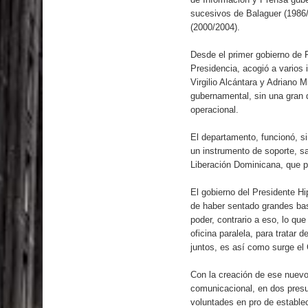
El PRM tendrá desde el próximo domingo una dir
sucesivos de Balaguer (1986/
(2000/2004).
Desde el primer gobierno de 
Presidencia, acogió a varios
Virgilio Alcántara y Adriano 
gubernamental, sin una gran 
operacional.
El departamento, funcionó, sin
un instrumento de soporte, sa
Liberación Dominicana, que po
El gobierno del Presidente Hi
de haber sentado grandes base
poder, contrario a eso, lo qu
oficina paralela, para tratar
juntos, es así como surge el
Con la creación de ese nuevo 
comunicacional, en dos presu
voluntades en pro de establec