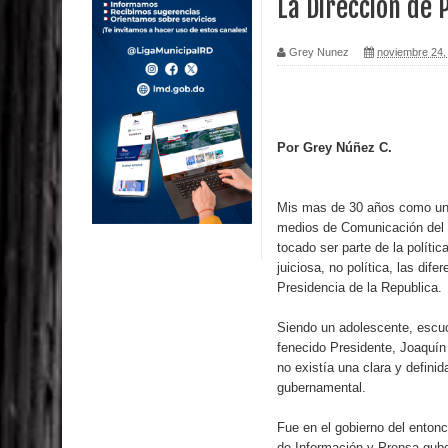
La Direccion de 
Calor extremo para este jueves en gran parte del t
Grey Nunez
noviembre 24,
Miles de marroquíes cruzan la frontera en masa p
TC declara inconstitucional decreto sobre horario
Por Grey Núñez C.
Congreso
Presidente LMD Víctor D´Aza supervisa obra rellen
Mis mas de 30 años como un a
medios de Comunicación del p
Un lunes trágico deja seis jóvenes muertos
tocado ser parte de la políti
juiciosa, no política, las dif
Heridos y edificios colapsados tras terremoto de
Presidencia de la Republica.
Siendo un adolescente, escuc
Poder Ejecutivo promulga modificaciones al nuev
fenecido Presidente, Joaquín
no existía una clara y defini
Diputado Félix Michell Rodríguez reveló que con
gubernamental.
3,500 millones de dólares
Fue en el gobierno del enton
de Información y Prensa gube