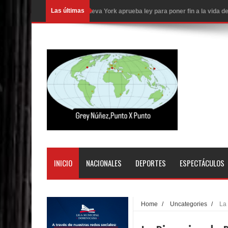
Las últimas
Nueva York aprueba ley para poner fin a la vida
Juan Luis Guerra cerrará los Juegos Centroamer
En Santiago precio del botellón de agua sube a 9
Entre 20 y 40 inmigrantes al día son detenidos e
Belkis Concepción será intervenida por un delic
Abel Martínez llama a los dominicanos a unirse p
Tres detenidos tras detectarse una presunta esta
PRM votará “por aclamación” a sus nuevas autor
INICIO
NACIONALES
DEPORTES
ESPECTÁCULOS
El expresidente peruano Ollanta Humala queda en 
DIGEIG y Liga Municipal Dominicana impulsan nu
Home
/
Uncategories
/
La 
La Fiscalía de Bolivia ordena la detención del ex