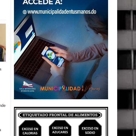
a
onde
a