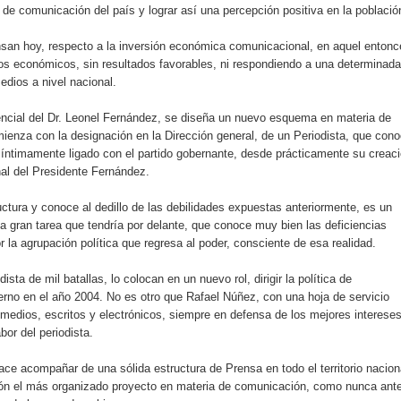
de comunicación del país y lograr así una percepción positiva en la població
san hoy, respecto a la inversión económica comunicacional, en aquel entonc
os económicos, sin resultados favorables, ni respondiendo a una determinada
edios a nivel nacional.
idencial del Dr. Leonel Fernández, se diseña un nuevo esquema en materia de
mienza con la designación en la Dirección general, de un Periodista, que con
 íntimamente ligado con el partido gobernante, desde prácticamente su creaci
al del Presidente Fernández.
ructura y conoce al dedillo de las debilidades expuestas anteriormente, es un
la gran tarea que tendría por delante, que conoce muy bien las deficiencias
r la agrupación política que regresa al poder, consciente de esa realidad.
ista de mil batallas, lo colocan en un nuevo rol, dirigir la política de
rno en el año 2004. No es otro que Rafael Núñez, con una hoja de servicio
 medios, escritos y electrónicos, siempre en defensa de los mejores interese
bor del periodista.
ce acompañar de una sólida estructura de Prensa en todo el territorio nacion
ión el más organizado proyecto en materia de comunicación, como nunca ant