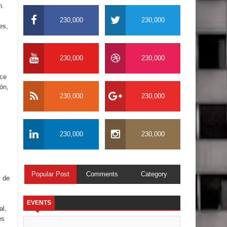
n.
230,000
230,000
es,
230,000
230,000
oce
ón,
230,000
230,000
230,000
230,000
Popular Post
Comments
Category
s de
EVENTS
al,
es