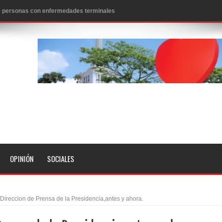
 de personas con enfermedades terminales
icanos SD 2026
0 pesos
n los aeropuertos de EE.UU., según NBC
ado problema cardíaco
ara sacar al PRM del Gobierno
fa contra el Ayuntamiento de Santiago
idades
OPINIÓN
SOCIALES
libertad tras la anulación de condena de 15 años por lavado
evas metas de transparencia a través SISMAP municipal
Direccion de Prensa de la Presidencia,antes y ahora.
presidente Evo Morales