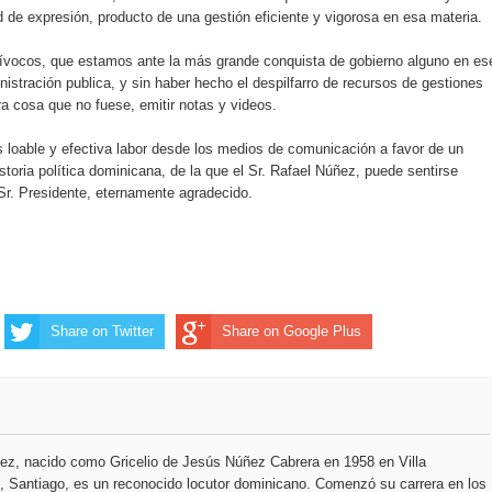
ad de expresión, producto de una gestión eficiente y vigorosa en esa materia.
uívocos, que estamos ante la más grande conquista de gobierno alguno en es
nistración publica, y sin haber hecho el despilfarro de recursos de gestiones
tra cosa que no fuese, emitir notas y videos.
 loable y efectiva labor desde los medios de comunicación a favor de un
istoria política dominicana, de la que el Sr. Rafael Núñez, puede sentirse
 Sr. Presidente, eternamente agradecido.
Share on Twitter
Share on Google Plus
ez, nacido como Gricelio de Jesús Núñez Cabrera en 1958 en Villa
 Santiago, es un reconocido locutor dominicano. Comenzó su carrera en los