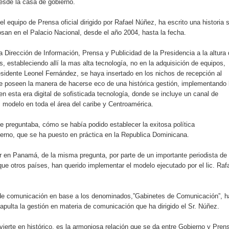
esde la casa de gobierno.
l equipo de Prensa oficial dirigido por Rafael Núñez, ha escrito una historia s
osan en el Palacio Nacional, desde el año 2004, hasta la fecha.
a Dirección de Información, Prensa y Publicidad de la Presidencia a la altura
estableciendo allí la mas alta tecnología, no en la adquisición de equipos,
esidente Leonel Fernández, se haya insertado en los nichos de recepción al
e poseen la manera de hacerse eco de una histórica gestión, implementando 
 esta era digital de sofisticada tecnología, donde se incluye un canal de
es modelo en toda el área del caribe y Centroamérica.
 preguntaba, cómo se había podido establecer la exitosa política
erno, que se ha puesto en práctica en la Republica Dominicana.
r en Panamá, de la misma pregunta, por parte de un importante periodista de
 que otros países, han querido implementar el modelo ejecutado por el lic. Raf
a de comunicación en base a los denominados,”Gabinetes de Comunicación”, h
tapulta la gestión en materia de comunicación que ha dirigido el Sr. Núñez.
ierte en histórico, es la armoniosa relación que se da entre Gobierno y Pren