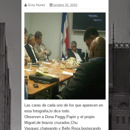
Grey Nunez
octubre 31, 2010
por un delicado problema cardíaco
Abel Martínez llama a los
dominicanos a unirse para sacar al
PRM del Gobierno
Tres detenidos tras detectarse una
presunta estafa contra el
Ayuntamiento de Santiago
PRM votará “por aclamación” a sus
Las caras de cada uno de los que aparecen en
nuevas autoridades
esta fotografia,lo dice todo.
Observen a Dona Peggy,Papin y el propio
El expresidente peruano Ollanta
Miguel,de brazos cruzados,Chu
Vasquez,chateando y Bello Rosa,bostezando.