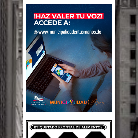
Un lunes trágico deja seis jóvenes
muertos
Heridos y edificios colapsados tras
terremoto de magnitud 7,1 en Japón
Poder Ejecutivo promulga
modificaciones al nuevo Código Penal
Diputado Félix Michell Rodríguez
reveló que con Presupuesto
Complementario gobierno endeuda
país con 3,500 millones de dólares