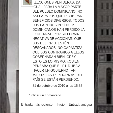
ELECCIONES VENIDERAS, DA
gran parte del territorio nacional
IGUAL PARA LA MAYOR PARTE
DEL PUEBLO DOMINICANO, NO
ASÍ PARA LOS QUE RECIBIRÁN
Miles de marroquíes cruzan la
BENEFICIOS DIVERSOS. TODOS
LOS PARTIDOS POLÍTICOS
frontera en masa para entrar a
DOMINICANOS HAN PERDIDO LA
CONFIANZA, POR SU FORMA
España
NEGATIVA DE ACCIONAR. QUE
LOS DEL P.R.D. ESTÉN
DESGANADOS, NO GARANTIZA
TC declara inconstitucional decreto
QUE LOS CONTRARIOS A ELLOS
GOBERNARÁN BIEN. GREY,
sobre horarios de venta de alcohol
ESTO ES LO MISMO. ¿QUIEN
PENSABA QUE EL P.L.D. IBA A
vigente desde 2006 y exige ley del
HACER UN GOBIERNO TAN
MALO?. LAS ESPERANZAS DEL
PAÍS SE ESTÁN PERDIENDO.
Congreso
31 de octubre de 2010 a las 15:52
Presidente LMD Víctor D´Aza
Publicar un comentario
supervisa obra relleno sanitario y se
Entrada más reciente
Inicio
Entrada antigua
reúne con alcalde San Cristóbal