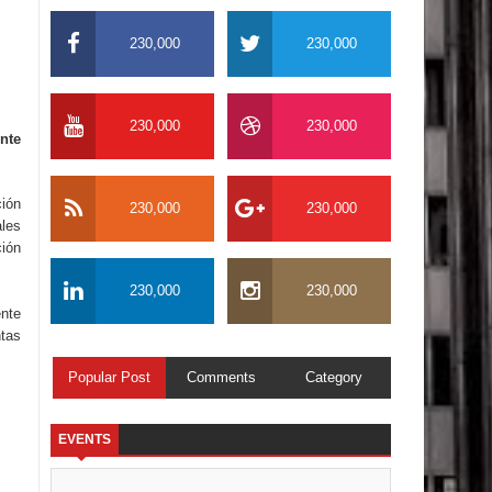
230,000
230,000
230,000
230,000
nte
ción
230,000
230,000
les
ción
230,000
230,000
nte
ntas
Popular Post
Comments
Category
EVENTS