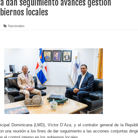
ía dan seguimiento avances gestión
biernos locales
erritorio nacional
ara entrar a España
Nacionales
s de venta de alcohol vigente desde 2006 y exige ley del
o sanitario y se reúne con alcalde San Cristóbal
 magnitud 7,1 en Japón
o Código Penal
 Presupuesto Complementario gobierno endeuda país con
icipal Dominicana (LMD), Víctor D´Aza, y el contralor general de la Repúbl
n una reunión a los fines de dar seguimiento a las acciones conjuntas dirig
ar el control interno en los gobiernos locales.