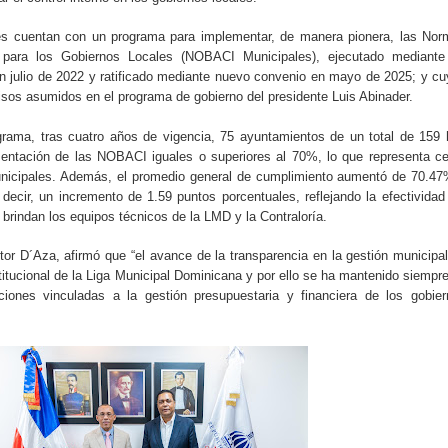
ección de hombres
nes cuentan con un programa para implementar, de manera pionera, las No
o para los Gobiernos Locales (NOBACI Municipales), ejecutado mediante
en julio de 2022 y ratificado mediante nuevo convenio en mayo de 2025; y c
os asumidos en el programa de gobierno del presidente Luis Abinader.
rama, tras cuatro años de vigencia, 75 ayuntamientos de un total de 159
entación de las NOBACI iguales o superiores al 70%, lo que representa c
nicipales. Además, el promedio general de cumplimiento aumentó de 70.4
decir, un incremento de 1.59 puntos porcentuales, reflejando la efectividad
rindan los equipos técnicos de la LMD y la Contraloría.
tor D´Aza, afirmó que “el avance de la transparencia en la gestión municipa
stitucional de la Liga Municipal Dominicana y por ello se ha mantenido siempr
uciones vinculadas a la gestión presupuestaria y financiera de los gobie