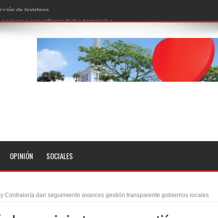
 de personas con enfermedades terminales
icanos SD 2026
0 pesos
n los aeropuertos de EE.UU., según NBC
ado problema cardíaco
ara sacar al PRM del Gobierno
fa contra el Ayuntamiento de Santiago
idades
OPINIÓN
SOCIALES
libertad tras la anulación de condena de 15 años por lavado
evas metas de transparencia a través SISMAP municipal
y Contraloría dan seguimiento avances gestión transparente gobiernos locales
presidente Evo Morales