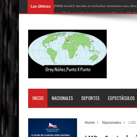
Las últimas
Nueva York aprueba ley para poner fin a la vida
Juan Luis Guerra cerrará los Juegos Centroamer
En Santiago precio del botellón de agua sube a 9
Entre 20 y 40 inmigrantes al día son detenidos e
Belkis Concepción será intervenida por un delic
Abel Martínez llama a los dominicanos a unirse p
Tres detenidos tras detectarse una presunta esta
PRM votará “por aclamación” a sus nuevas autor
INICIO
NACIONALES
DEPORTES
ESPECTÁCULOS
El expresidente peruano Ollanta Humala queda en 
DIGEIG y Liga Municipal Dominicana impulsan nu
Home
/
Nacionales
/
LMD 
La Fiscalía de Bolivia ordena la detención del ex