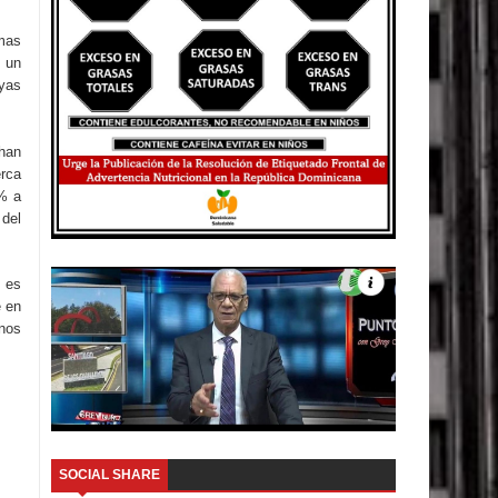
rmas
 un
uyas
 han
erca
7% a
 del
l es
e en
rnos
SOCIAL SHARE