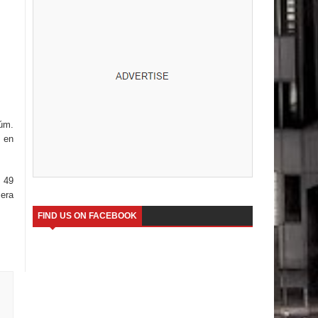
núm.
 en
y 49
mera
FIND US ON FACEBOOK