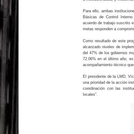
El PRM tendrá desde el próximo domingo una dir
Para ello, ambas institucio
Básicas de Control Intern
acuerdo de trabajo suscrito 
metas responden a compromis
Como resultado de este prog
alcanzado niveles de implem
del 47% de los gobiernos mu
72.06% en el último año, es 
acompañamiento técnico que b
El presidente de la LMD, Víc
una prioridad de la acción in
coordinación con las instit
locales”.