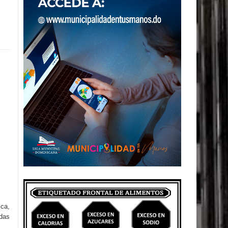
ica,
idas