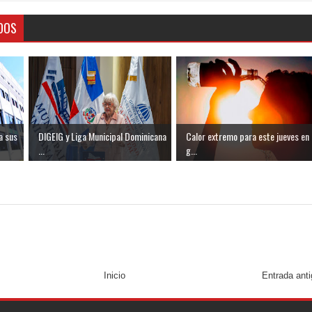
DOS
a sus
DIGEIG y Liga Municipal Dominicana
Calor extremo para este jueves en
...
g...
Inicio
Entrada ant