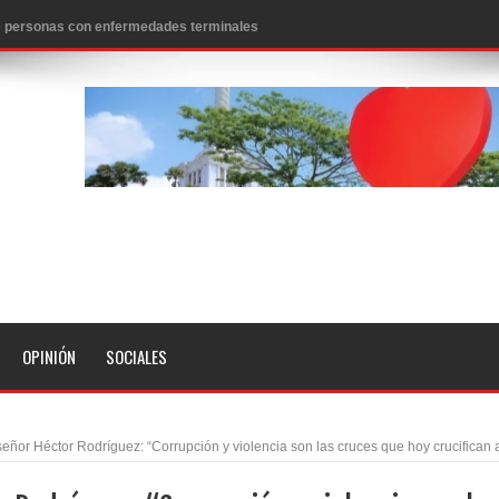
 de personas con enfermedades terminales
icanos SD 2026
0 pesos
n los aeropuertos de EE.UU., según NBC
ado problema cardíaco
ara sacar al PRM del Gobierno
fa contra el Ayuntamiento de Santiago
idades
OPINIÓN
SOCIALES
libertad tras la anulación de condena de 15 años por lavado
evas metas de transparencia a través SISMAP municipal
ñor Héctor Rodríguez: “Corrupción y violencia son las cruces que hoy crucifican 
presidente Evo Morales