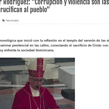
Rodríguez: “Corrupción y violencia son las
rucifican al pueblo”
erritorio nacional
ara entrar a España
Nacionales
s de venta de alcohol vigente desde 2006 y exige ley del
ronológica que inició con la reflexión en el templo del sermón de las s
aminar penitencial en las calles, conectando el sacrificio de Cristo con
o sanitario y se reúne con alcalde San Cristóbal
oy enfrenta la sociedad dominicana.
 magnitud 7,1 en Japón
o Código Penal
 Presupuesto Complementario gobierno endeuda país con