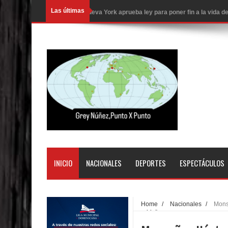
Las últimas
Nueva York aprueba ley para poner fin a la vida
Juan Luis Guerra cerrará los Juegos Centroamer
En Santiago precio del botellón de agua sube a 9
Entre 20 y 40 inmigrantes al día son detenidos e
Belkis Concepción será intervenida por un delic
Abel Martínez llama a los dominicanos a unirse p
Tres detenidos tras detectarse una presunta esta
PRM votará “por aclamación” a sus nuevas autor
INICIO
NACIONALES
DEPORTES
ESPECTÁCULOS
El expresidente peruano Ollanta Humala queda en 
DIGEIG y Liga Municipal Dominicana impulsan nu
Home
/
Nacionales
/
Monse
pueblo”
La Fiscalía de Bolivia ordena la detención del ex