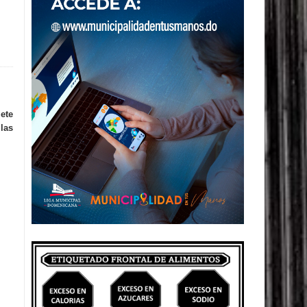
iete
 las