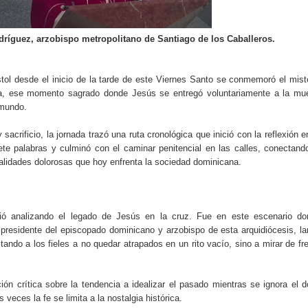
ección de hombres
ríguez, arzobispo metropolitano de Santiago de los Caballeros.
tol desde el inicio de la tarde de este Viernes Santo se conmemoró el mist
ia, ese momento sagrado donde Jesús se entregó voluntariamente a la mue
 mundo.
acrificio, la jornada trazó una ruta cronológica que inició con la reflexión e
te palabras y culminó con el caminar penitencial en las calles, conectand
realidades dolorosas que hoy enfrenta la sociedad dominicana.
ició analizando el legado de Jesús en la cruz. Fue en este escenario d
presidente del episcopado dominicano y arzobispo de esta arquidiócesis, l
ando a los fieles a no quedar atrapados en un rito vacío, sino a mirar de fr
ón crítica sobre la tendencia a idealizar el pasado mientras se ignora el d
veces la fe se limita a la nostalgia histórica.