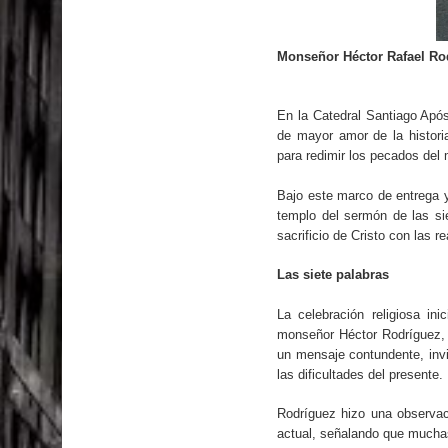
El PRM tendrá desde el próximo domingo una dir
Monseñor Héctor Rafael Rod
En la Catedral Santiago Após
de mayor amor de la histor
para redimir los pecados del
Bajo este marco de entrega y s
templo del sermón de las sie
sacrificio de Cristo con las 
Las siete palabras
La celebración religiosa in
monseñor Héctor Rodríguez, 
un mensaje contundente, invit
las dificultades del presente.
Rodríguez hizo una observaci
actual, señalando que muchas 