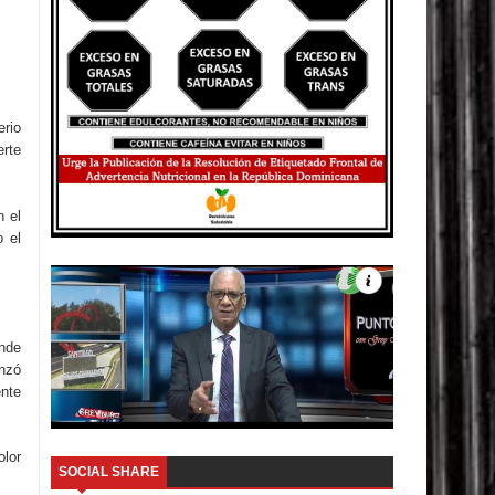
erio
rte
n el
o el
onde
anzó
ente
olor
SOCIAL SHARE