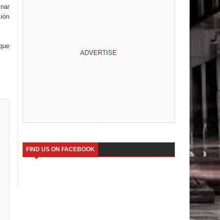
inar
ción
 que
FIND US ON FACEBOOK