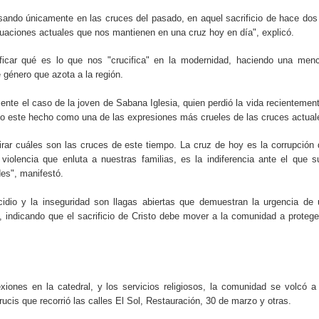
ndo únicamente en las cruces del pasado, en aquel sacrificio de hace dos
ituaciones actuales que nos mantienen en una cruz hoy en día", explicó.
ificar qué es lo que nos "crucifica" en la modernidad, haciendo una men
e género que azota a la región.
te el caso de la joven de Sabana Iglesia, quien perdió la vida recientemen
o este hecho como una de las expresiones más crueles de las cruces actual
ar cuáles son las cruces de este tiempo. La cruz de hoy es la corrupción
 violencia que enluta a nuestras familias, es la indiferencia ante el que s
des", manifestó.
icidio y la inseguridad son llagas abiertas que demuestran la urgencia de
l, indicando que el sacrificio de Cristo debe mover a la comunidad a protege
xiones en la catedral, y los servicios religiosos, la comunidad se volcó a
crucis que recorrió las calles El Sol, Restauración, 30 de marzo y otras.