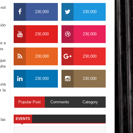
 mil
230,000
230,000
ción
230,000
230,000
te a
es.
230,000
230,000
 que
ufre
230,000
230,000
 una
r la
Popular Post
Comments
Category
EVENTS
 las