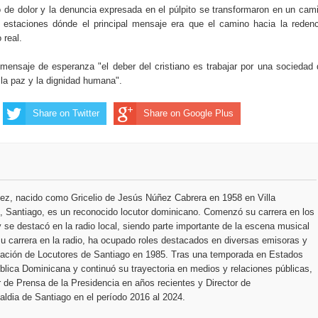
o de dolor y la denuncia expresada en el púlpito se transformaron en un cam
e estaciones dónde el principal mensaje era que el camino hacia la reden
 real.
mensaje de esperanza "el deber del cristiano es trabajar por una sociedad
 la paz y la dignidad humana".
Share on Twitter
Share on Google Plus
ez, nacido como Gricelio de Jesús Núñez Cabrera en 1958 en Villa
 Santiago, es un reconocido locutor dominicano. Comenzó su carrera en los
 se destacó en la radio local, siendo parte importante de la escena musical
u carrera en la radio, ha ocupado roles destacados en diversas emisoras y
ciación de Locutores de Santiago en 1985. Tras una temporada en Estados
blica Dominicana y continuó su trayectoria en medios y relaciones públicas,
r de Prensa de la Presidencia en años recientes y Director de
ldia de Santiago en el período 2016 al 2024.