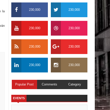
230,000
230,000
e la
arán
230,000
230,000
230,000
230,000
230,000
230,000
Popular Post
Comments
Category
EVENTS