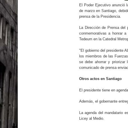
El PRM tendrá desde el próximo domingo una dir
El Poder Ejecutivo anunció la
de marzo en Santiago, debido
prensa de la Presidencia.
La Dirección de Prensa del 
conmemorativas a honrar a l
Tedeum en la Catedral Metrop
"El gobierno del presidente Ab
los miembros de las Fuerzas
se debe ahorrar y priorizar 
comunicado de prensa enviado
Otros actos en Santiago
El presidente tiene en agend
Además, el gobernante entre
La agenda del mandatario es
Licey al Medio.