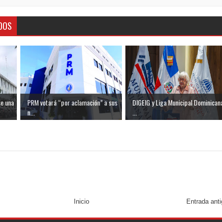
DOS
se una
PRM votará “por aclamación” a sus
DIGEIG y Liga Municipal Dominican
n...
...
Inicio
Entrada ant