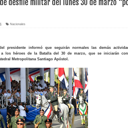
e desfile militar del lunes 30 de marzo "p
erritorio nacional
ara entrar a España
6
Nacionales
s de venta de alcohol vigente desde 2006 y exige ley del
del presidente informó que seguirán normales las demás activida
a los héroes de la Batalla del 30 de marzo, que se iniciarán con
o sanitario y se reúne con alcalde San Cristóbal
atedral Metropolitana Santiago Apóstol.
 magnitud 7,1 en Japón
o Código Penal
 Presupuesto Complementario gobierno endeuda país con