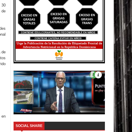
s 30
a de
ades
onal
a de
ntos
rido
a en
SOCIAL SHARE