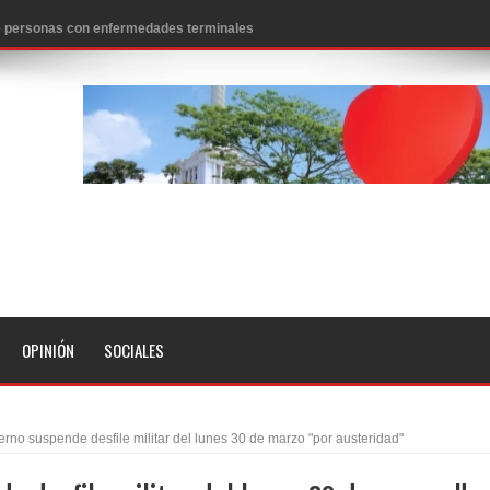
 de personas con enfermedades terminales
icanos SD 2026
0 pesos
n los aeropuertos de EE.UU., según NBC
ado problema cardíaco
ara sacar al PRM del Gobierno
fa contra el Ayuntamiento de Santiago
idades
OPINIÓN
SOCIALES
libertad tras la anulación de condena de 15 años por lavado
evas metas de transparencia a través SISMAP municipal
rno suspende desfile militar del lunes 30 de marzo "por austeridad"
presidente Evo Morales