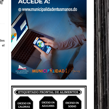
or
des
 el