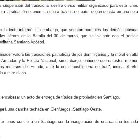
ección de hombres
 suspensión del tradicional desfile cívico militar organizado para este lune
 a la situación económica que a traviesa el país, según consta en una not
presidente informó, sin embargo, que seguían normales las demás activid
os héroes de la Batalla del 30 de marzo, que se iniciarán con el tradici
olitana Santiago Apóstol.
inader valora las tradiciones patrióticas de los dominicanos y la moral en alt
 Armadas y la Policía Nacional, sin embargo, entiende que en estos mome
los recursos del Estado, ante la crisis post guerra de Irán", indica el refe
 a este diario.
a encabezar un acto de entrega de títulos de propiedad en Santiago.
gará una cancha techada en Cienfuegos, Santiago Oeste.
te lunes concluirá en Santiago con la inauguración de una cancha techad