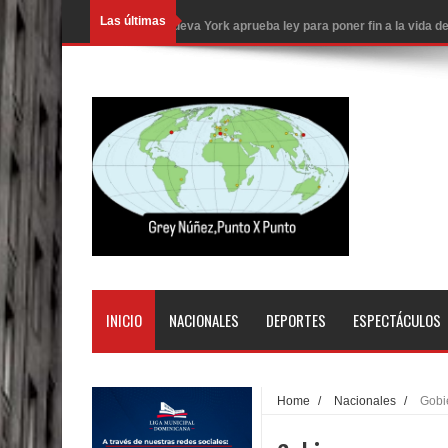
Las últimas
Nueva York aprueba ley para poner fin a la vida
Juan Luis Guerra cerrará los Juegos Centroamer
En Santiago precio del botellón de agua sube a 9
Entre 20 y 40 inmigrantes al día son detenidos e
Belkis Concepción será intervenida por un delic
Abel Martínez llama a los dominicanos a unirse p
Tres detenidos tras detectarse una presunta esta
PRM votará “por aclamación” a sus nuevas autor
INICIO
NACIONALES
DEPORTES
ESPECTÁCULOS
El expresidente peruano Ollanta Humala queda en 
DIGEIG y Liga Municipal Dominicana impulsan nu
Home
/
Nacionales
/
Gobie
La Fiscalía de Bolivia ordena la detención del ex