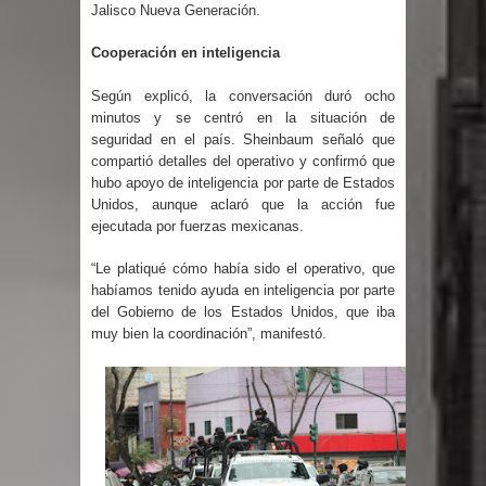
Humala queda en libertad tras la
Jalisco Nueva Generación.
Cooperación en inteligencia
anulación de condena de 15 años por
Según explicó, la conversación duró ocho
lavado
minutos y se centró en la situación de
seguridad en el país. Sheinbaum señaló que
DIGEIG y Liga Municipal Dominicana
compartió detalles del operativo y confirmó que
hubo apoyo de inteligencia por parte de Estados
impulsan nuevas metas de
Unidos, aunque aclaró que la acción fue
ejecutada por fuerzas mexicanas.
transparencia a través SISMAP
“Le platiqué cómo había sido el operativo, que
municipal
habíamos tenido ayuda en inteligencia por parte
del Gobierno de los Estados Unidos, que iba
La Fiscalía de Bolivia ordena la
muy bien la coordinación”, manifestó.
detención del expresidente Evo
Morales
Calor extremo para este jueves en