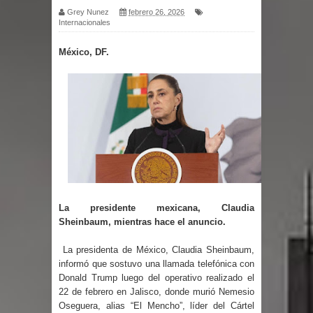
Grey Nunez
febrero 26, 2026
Internacionales
por un delicado problema cardíaco
México, DF.
Abel Martínez llama a los
dominicanos a unirse para sacar al
PRM del Gobierno
Tres detenidos tras detectarse una
presunta estafa contra el
Ayuntamiento de Santiago
La presidente mexicana, Claudia
Sheinbaum, mientras hace el anuncio.
PRM votará “por aclamación” a sus
La presidenta de México, Claudia Sheinbaum,
nuevas autoridades
informó que sostuvo una llamada telefónica con
Donald Trump luego del operativo realizado el
El expresidente peruano Ollanta
22 de febrero en Jalisco, donde murió Nemesio
Oseguera, alias “El Mencho”, líder del Cártel