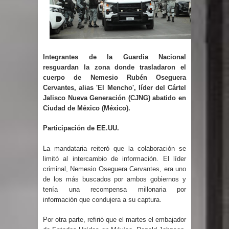
gran parte del territorio nacional
Miles de marroquíes cruzan la
frontera en masa para entrar a
Integrantes de la Guardia Nacional
resguardan la zona donde trasladaron el
España
cuerpo de Nemesio
Rubén Oseguera
Cervantes, alias 'El Mencho', líder del Cártel
TC declara inconstitucional decreto
Jalisco Nueva Generación (CJNG) abatido en
Ciudad de México (México).
sobre horarios de venta de alcohol
Participación de EE.UU.
vigente desde 2006 y exige ley del
La mandataria reiteró que la colaboración se
limitó al intercambio de información. El líder
Congreso
criminal, Nemesio Oseguera Cervantes, era uno
de los más buscados por ambos gobiernos y
Presidente LMD Víctor D´Aza
tenía una recompensa millonaria por
información que condujera a su captura.
supervisa obra relleno sanitario y se
Por otra parte, refirió que el martes el embajador
reúne con alcalde San Cristóbal