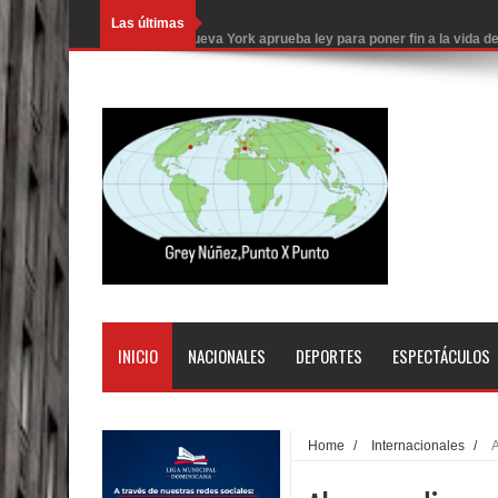
Las últimas
Nueva York aprueba ley para poner fin a la vida
Juan Luis Guerra cerrará los Juegos Centroamer
En Santiago precio del botellón de agua sube a 9
Entre 20 y 40 inmigrantes al día son detenidos e
Belkis Concepción será intervenida por un delic
Abel Martínez llama a los dominicanos a unirse p
Tres detenidos tras detectarse una presunta esta
PRM votará “por aclamación” a sus nuevas autor
INICIO
NACIONALES
DEPORTES
ESPECTÁCULOS
El expresidente peruano Ollanta Humala queda en 
DIGEIG y Liga Municipal Dominicana impulsan nu
Home
/
Internacionales
/
A
La Fiscalía de Bolivia ordena la detención del ex