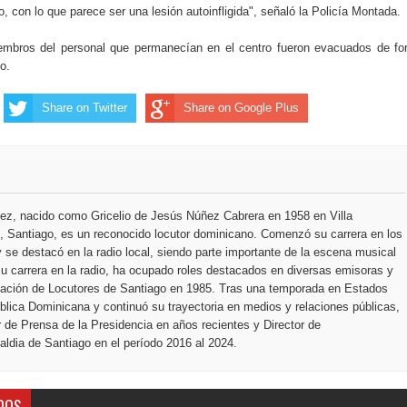
eo, con lo que parece ser una lesión autoinfligida", señaló la Policía Montada.
embros del personal que permanecían en el centro fueron evacuados de f
o.
Share on Twitter
Share on Google Plus
ez, nacido como Gricelio de Jesús Núñez Cabrera en 1958 en Villa
 Santiago, es un reconocido locutor dominicano. Comenzó su carrera en los
 se destacó en la radio local, siendo parte importante de la escena musical
u carrera en la radio, ha ocupado roles destacados en diversas emisoras y
ciación de Locutores de Santiago en 1985. Tras una temporada en Estados
blica Dominicana y continuó su trayectoria en medios y relaciones públicas,
r de Prensa de la Presidencia en años recientes y Director de
ldia de Santiago en el período 2016 al 2024.
DOS