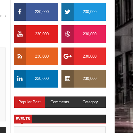
230,000
230,000
orma
230,000
230,000
230,000
230,000
230,000
230,000
Popular Post
Comments
Category
EVENTS