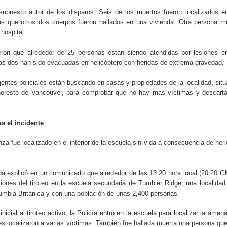
ección de hombres
 supuesto autor de los disparos. Seis de los muertos fueron localizados e
ras que otros dos cuerpos fueron hallados en una vivienda. Otra persona m
hospital.
eron que alrededor de 25 personas están siendo atendidas por lesiones e
ras dos han sido evacuadas en helicóptero con heridas de extrema gravedad.
entes policiales están buscando en casas y propiedades de la localidad, sit
noreste de Vancouver, para comprobar que no hay más víctimas y descart
as el incidente
za fue localizado en el interior de la escuela sin vida a consecuencia de her
á explicó en un comunicado que alrededor de las 13:20 hora local (20:20 
iones del tiroteo en la escuela secundaria de Tumbler Ridge, una localidad
olumbia Británica y con una población de unas 2,400 personas.
icial al tiroteo activo, la Policía entró en la escuela para localizar la amen
tes localizaron a varias víctimas. También fue hallada muerta una persona qu