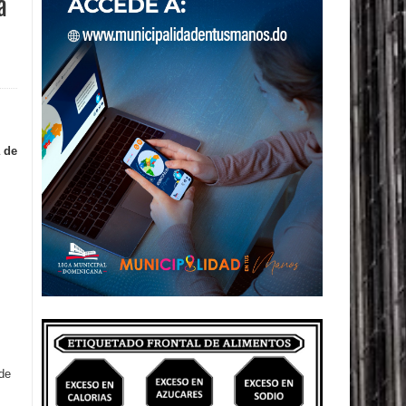
a
a de
de