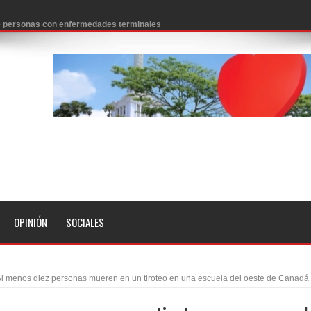
 de personas con enfermedades terminales
icanos SD 2026
0 pesos
n los aeropuertos de EE.UU., según NBC
ado problema cardíaco
ara sacar al PRM del Gobierno
fa contra el Ayuntamiento de Santiago
idades
OPINIÓN
SOCIALES
libertad tras la anulación de condena de 15 años por lavado
evas metas de transparencia a través SISMAP municipal
l menos diez personas mueren en un tiroteo en una escuela del oeste de Canadá
presidente Evo Morales