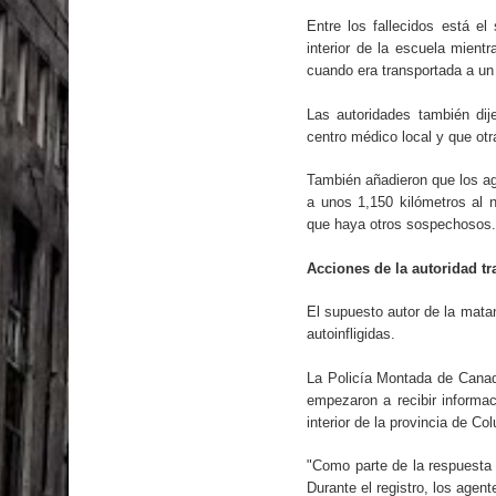
El PRM tendrá desde el próximo domingo una dir
Entre los fallecidos está el
interior de la escuela mient
cuando era transportada a un 
Las autoridades también dij
centro médico local y que ot
También añadieron que los ag
a unos 1,150 kilómetros al 
que haya otros sospechosos.
Acciones de la autoridad tr
El supuesto autor de la matan
autoinfligidas.
La Policía Montada de Canad
empezaron a recibir informac
interior de la provincia de C
"Como parte de la respuesta in
Durante el registro, los agen