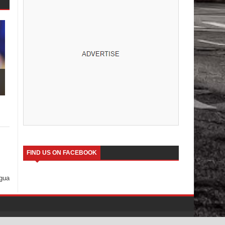
FIND US ON FACEBOOK
igua