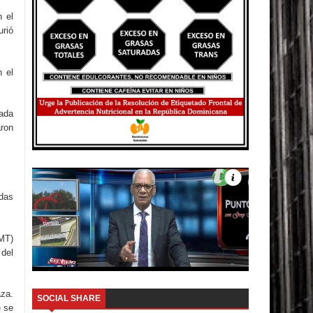
n el
urió
n el
uada
aron
idas
GMT)
 del
aza.
SOCIAL SHARE
e se