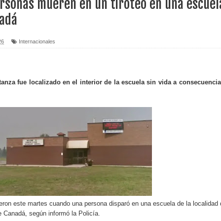
ersonas mueren en un tiroteo en una escuel
nadá
erritorio nacional
ara entrar a España
26
Internacionales
s de venta de alcohol vigente desde 2006 y exige ley del
anza fue localizado en el interior de la escuela sin vida a consecuenci
o sanitario y se reúne con alcalde San Cristóbal
 magnitud 7,1 en Japón
o Código Penal
 Presupuesto Complementario gobierno endeuda país con
ron este martes cuando una persona disparó en una escuela de la localidad 
e Canadá, según informó la Policía.