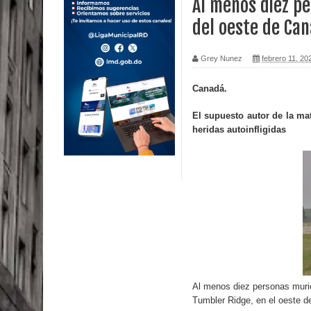
Al menos diez p
del oeste de Ca
Calor extremo para este jueves en gran parte del t
Miles de marroquíes cruzan la frontera en masa p
Grey Nunez
febrero 11, 20
TC declara inconstitucional decreto sobre horario
Canadá.
Congreso
El supuesto autor de la mat
heridas autoinfligidas
Presidente LMD Víctor D´Aza supervisa obra rellen
Un lunes trágico deja seis jóvenes muertos
Heridos y edificios colapsados tras terremoto de
Poder Ejecutivo promulga modificaciones al nuev
Diputado Félix Michell Rodríguez reveló que con
Al menos diez personas murie
3,500 millones de dólares
Tumbler Ridge, en el oeste d