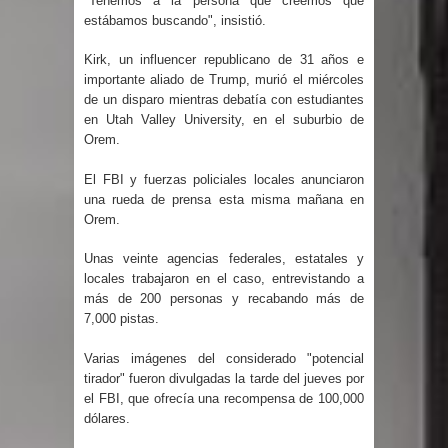
"Tenemos a la persona que creemos que
estábamos buscando", insistió.
gran parte del territorio nacional
Kirk, un influencer republicano de 31 años e
Miles de marroquíes cruzan la
importante aliado de Trump, murió el miércoles
de un disparo mientras debatía con estudiantes
frontera en masa para entrar a
en Utah Valley University, en el suburbio de
Orem.
España
El FBI y fuerzas policiales locales anunciaron
TC declara inconstitucional decreto
una rueda de prensa esta misma mañana en
Orem.
sobre horarios de venta de alcohol
Unas veinte agencias federales, estatales y
vigente desde 2006 y exige ley del
locales trabajaron en el caso, entrevistando a
más de 200 personas y recabando más de
Congreso
7,000 pistas.
Presidente LMD Víctor D´Aza
Varias imágenes del considerado "potencial
tirador" fueron divulgadas la tarde del jueves por
el FBI, que ofrecía una recompensa de 100,000
supervisa obra relleno sanitario y se
dólares.
reúne con alcalde San Cristóbal