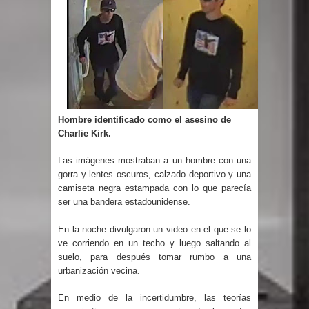
Un lunes trágico deja seis jóvenes
muertos
Heridos y edificios colapsados tras
terremoto de magnitud 7,1 en Japón
Hombre identificado como el asesino de
Charlie Kirk.
Poder Ejecutivo promulga
Las imágenes mostraban a un hombre con una
modificaciones al nuevo Código Penal
gorra y lentes oscuros, calzado deportivo y una
camiseta negra estampada con lo que parecía
Diputado Félix Michell Rodríguez
ser una bandera estadounidense.
reveló que con Presupuesto
En la noche divulgaron un video en el que se lo
ve corriendo en un techo y luego saltando al
Complementario gobierno endeuda
suelo, para después tomar rumbo a una
urbanización vecina.
país con 3,500 millones de dólares
En medio de la incertidumbre, las teorías