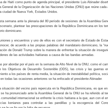
ección de hombres
a de Haití como punto de agenda principal, el presidente Luis Abinader diser
 General de la Organización de las Naciones Unidas (ONU) que reúne cada
a ciudad de Nueva York, Estados Unidos.
sta semana ante la plenaria del 80 período de sesiones de la Asamblea Gen
scenario, plantear las preocupaciones de la República Dominicana en los t
torio dominicano.
reuniones y encuentros y uno de ellos es con el secretario de Estado de Est
nocer, de acuerdo a las propias palabras del mandatario dominicano, la “n
tración de Donald Trump sobre la manera de enfrentar la situación de insegur
órdenes de las actividades haitianas a causa de las bandas armadas.
 por abordar por el país en la semana de Alto Nivel de la ONU, como el ca
e los Objetivos de Desarrollo Sostenible (ODS), las crisis y las guerras e
ento a los países de renta media, la situación de inestabilidad política, soci
 en todas las ocasiones anteriores se ha enfocado el presidente Abinader.
a situación del vecino país repercuta en la República Dominicana, es que en
 se ha pronunciado ante la Asamblea General de la ONU se ha referido al t
 comunidad internacional se enfrente la crisis haitiana a la que, aun con el e
cías kenianos para controlar a las pandillas y la escogencia del Cons
 se le ve fin por la falta de recursos.