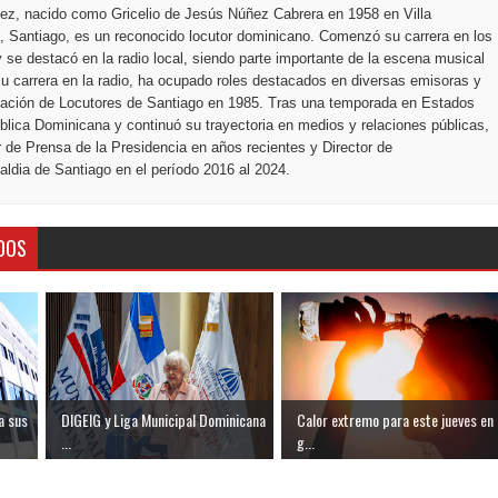
ez, nacido como Gricelio de Jesús Núñez Cabrera en 1958 en Villa
 Santiago, es un reconocido locutor dominicano. Comenzó su carrera en los
 se destacó en la radio local, siendo parte importante de la escena musical
u carrera en la radio, ha ocupado roles destacados en diversas emisoras y
ciación de Locutores de Santiago en 1985. Tras una temporada en Estados
blica Dominicana y continuó su trayectoria en medios y relaciones públicas,
r de Prensa de la Presidencia en años recientes y Director de
ldia de Santiago en el período 2016 al 2024.
DOS
a sus
DIGEIG y Liga Municipal Dominicana
Calor extremo para este jueves en
...
g...