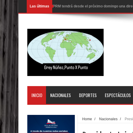
Las últimas
Nueva York aprueba ley para poner fin a la vida
Juan Luis Guerra cerrará los Juegos Centroamer
En Santiago precio del botellón de agua sube a 9
Entre 20 y 40 inmigrantes al día son detenidos e
Belkis Concepción será intervenida por un delic
Abel Martínez llama a los dominicanos a unirse p
Tres detenidos tras detectarse una presunta esta
PRM votará “por aclamación” a sus nuevas autor
INICIO
NACIONALES
DEPORTES
ESPECTÁCULOS
El expresidente peruano Ollanta Humala queda en 
DIGEIG y Liga Municipal Dominicana impulsan nu
Home
/
Nacionales
/
Pres
La Fiscalía de Bolivia ordena la detención del ex