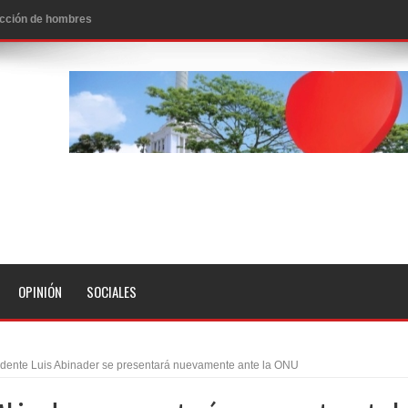
 de personas con enfermedades terminales
icanos SD 2026
0 pesos
n los aeropuertos de EE.UU., según NBC
ado problema cardíaco
ara sacar al PRM del Gobierno
fa contra el Ayuntamiento de Santiago
idades
OPINIÓN
SOCIALES
libertad tras la anulación de condena de 15 años por lavado
evas metas de transparencia a través SISMAP municipal
idente Luis Abinader se presentará nuevamente ante la ONU
presidente Evo Morales