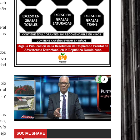
tará
 año
eral
emas
ados
ueva
idad
mbio
n el
al y
 las
ema,
nvío
ejo
SOCIAL SHARE