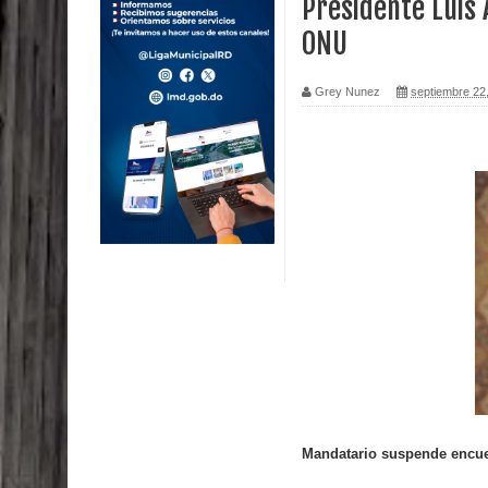
Presidente Luis
ONU
Calor extremo para este jueves en gran parte del t
Miles de marroquíes cruzan la frontera en masa p
Grey Nunez
septiembre 22
TC declara inconstitucional decreto sobre horario
Congreso
Presidente LMD Víctor D´Aza supervisa obra rellen
Un lunes trágico deja seis jóvenes muertos
Heridos y edificios colapsados tras terremoto de
Poder Ejecutivo promulga modificaciones al nuev
Diputado Félix Michell Rodríguez reveló que con
3,500 millones de dólares
Mandatario suspende encue