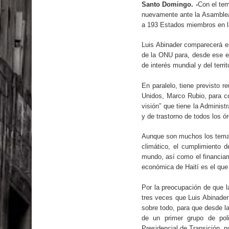
El PRM tendrá desde el próximo domingo una dir
Santo Domingo. -
Con el tem
nuevamente ante la Asamblea
a 193 Estados miembros en l
Luis Abinader comparecerá e
de la ONU para, desde ese e
de interés mundial y del terri
En paralelo, tiene previsto 
Unidos, Marco Rubio, para co
visión” que tiene la Adminis
y de trastorno de todos los 
Aunque son muchos los temas
climático, el cumplimiento d
mundo, así como el financiami
económica de Haití es el que
Por la preocupación de que l
tres veces que Luis Abinader
sobre todo, para que desde la
de un primer grupo de poli
Presidencial de Transición, no