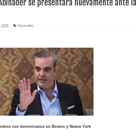
 Abinader se presentará nuevamente ante l
erritorio nacional
ara entrar a España
, 2025
Nacionales
s de venta de alcohol vigente desde 2006 y exige ley del
o sanitario y se reúne con alcalde San Cristóbal
 magnitud 7,1 en Japón
o Código Penal
 Presupuesto Complementario gobierno endeuda país con
ntros con dominicanos en Boston y Nueva York