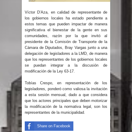
Un lunes trágico deja seis jóvenes
Víctor D’Aza, en calidad de representante de
los gobiernos locales ha estado pendiente a
muertos
estos temas que pueden impactar de manera
significativa el bienestar de la gente en sus
Heridos y edificios colapsados tras
comunidades, razón por la que invitó al
presidente de la Comisión de Transporte de la
Cámara de Diputados, Bray Vargas junto a una
terremoto de magnitud 7,1 en Japón
delegación de legisladores a la LMD, de manera
que los representantes de los gobiernos locales
Poder Ejecutivo promulga
se puedan integrar a la discusión de
modificación de la Ley 63-17.
modificaciones al nuevo Código Penal
Tobías Crespo, en representación de los
Diputado Félix Michell Rodríguez
legisladores, ponderó como valiosa la invitación
a esta sesión mensual, dado a que considera
reveló que con Presupuesto
que los actores principales que deben motorizar
la modificación de la normativa legal, son los
Complementario gobierno endeuda
representantes de la municipalidad.
país con 3,500 millones de dólares
Share on Facebook