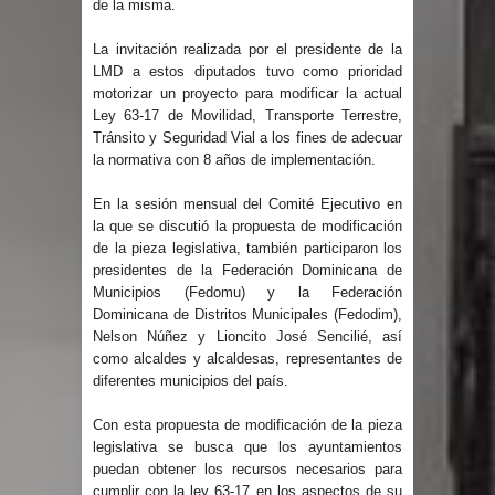
de la misma.
Humala queda en libertad tras la
La invitación realizada por el presidente de la
anulación de condena de 15 años por
LMD a estos diputados tuvo como prioridad
motorizar un proyecto para modificar la actual
lavado
Ley 63-17 de Movilidad, Transporte Terrestre,
Tránsito y Seguridad Vial a los fines de adecuar
DIGEIG y Liga Municipal Dominicana
la normativa con 8 años de implementación.
impulsan nuevas metas de
En la sesión mensual del Comité Ejecutivo en
la que se discutió la propuesta de modificación
transparencia a través SISMAP
de la pieza legislativa, también participaron los
presidentes de la Federación Dominicana de
municipal
Municipios (Fedomu) y la Federación
Dominicana de Distritos Municipales (Fedodim),
La Fiscalía de Bolivia ordena la
Nelson Núñez y Lioncito José Sencilié, así
como alcaldes y alcaldesas, representantes de
detención del expresidente Evo
diferentes municipios del país.
Con esta propuesta de modificación de la pieza
Morales
legislativa se busca que los ayuntamientos
puedan obtener los recursos necesarios para
Calor extremo para este jueves en
cumplir con la ley 63-17 en los aspectos de su