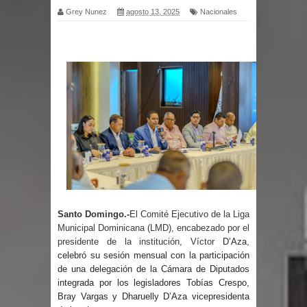
Grey Nunez
agosto 13, 2025
Nacionales
por un delicado problema cardíaco
Abel Martínez llama a los
dominicanos a unirse para sacar al
PRM del Gobierno
Tres detenidos tras detectarse una
presunta estafa contra el
Ayuntamiento de Santiago
Santo Domingo.-
El Comité Ejecutivo de la Liga
PRM votará “por aclamación” a sus
Municipal Dominicana (LMD), encabezado por el
presidente de la institución, Víctor
D’Aza
,
nuevas autoridades
celebró su sesión mensual con la participación
de una delegación de la Cámara de Diputados
integrada por los legisladores Tobías Crespo,
El expresidente peruano Ollanta
Bray Vargas y Dharuelly D’Aza vicepresidenta