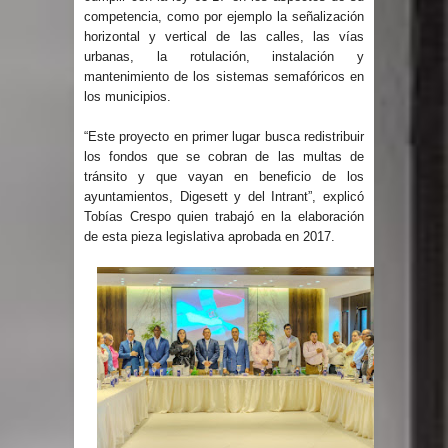
competencia, como por ejemplo la señalización
gran parte del territorio nacional
horizontal y vertical de las calles, las vías
urbanas, la rotulación, instalación y
Miles de marroquíes cruzan la
mantenimiento de los sistemas semafóricos en
los municipios.
frontera en masa para entrar a
“Este proyecto en primer lugar busca redistribuir
España
los fondos que se cobran de las multas de
tránsito y que vayan en beneficio de los
TC declara inconstitucional decreto
ayuntamientos, Digesett y del Intrant”, explicó
Tobías Crespo quien trabajó en la elaboración
sobre horarios de venta de alcohol
de esta pieza legislativa aprobada en 2017.
vigente desde 2006 y exige ley del
Congreso
Presidente LMD Víctor D´Aza
supervisa obra relleno sanitario y se
reúne con alcalde San Cristóbal