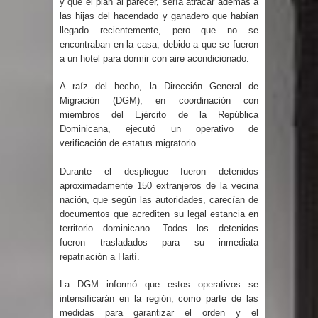
y que el plan al parecer, sería atracar además a
gran parte del territorio nacional
las hijas del hacendado y ganadero que habían
llegado recientemente, pero que no se
encontraban en la casa, debido a que se fueron
Miles de marroquíes cruzan la
a un hotel para dormir con aire acondicionado.
frontera en masa para entrar a
A raíz del hecho, la Dirección General de
Migración (DGM), en coordinación con
España
miembros del Ejército de la República
Dominicana, ejecutó un operativo de
TC declara inconstitucional decreto
verificación de estatus migratorio.
sobre horarios de venta de alcohol
Durante el despliegue fueron detenidos
aproximadamente 150 extranjeros de la vecina
vigente desde 2006 y exige ley del
nación, que según las autoridades, carecían de
documentos que acrediten su legal estancia en
Congreso
territorio dominicano. Todos los detenidos
fueron trasladados para su inmediata
Presidente LMD Víctor D´Aza
repatriación a Haití.
supervisa obra relleno sanitario y se
La DGM informó que estos operativos se
intensificarán en la región, como parte de las
medidas para garantizar el orden y el
reúne con alcalde San Cristóbal