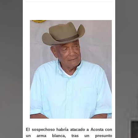
por un delicado problema cardíaco
Abel Martínez llama a los
dominicanos a unirse para sacar al
PRM del Gobierno
Tres detenidos tras detectarse una
presunta estafa contra el
Ayuntamiento de Santiago
PRM votará “por aclamación” a sus
nuevas autoridades
El expresidente peruano Ollanta
El sospechoso habría atacado a Acosta con
un arma blanca, tras un presunto