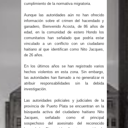
cumplimiento de la normativa migratoria.
Un lunes trágico deja seis jóvenes
Aunque las autoridades aún no han ofrecido
información sobre el crimen del hacendado y
muertos
ganadero, Bienvenido Acosta, de 86 años de
edad, en la comunidad de estero Hondo los
Heridos y edificios colapsados tras
comunitarios han señalado que podría estar
vinculado a un conflicto con un ciudadano
terremoto de magnitud 7,1 en Japón
haitiano al que identifican como Nito Jacques,
de 26 años.
Poder Ejecutivo promulga
En los últimos años se han registrado varios
modificaciones al nuevo Código Penal
hechos violentos en esta zona. Sin embargo,
las autoridades han llamado a no generalizar ni
Diputado Félix Michell Rodríguez
atribuir responsabilidades sin la debida
investigación.
reveló que con Presupuesto
Las autoridades policiales y judiciales de la
provincia de Puerto Plata se encuentran en la
Complementario gobierno endeuda
búsqueda activa del ciudadano haitiano Nito
Jacques, señalado como el principal
país con 3,500 millones de dólares
sospechoso del asesinato del reconocido