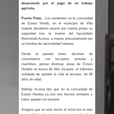
Humala queda en libertad tras la
desacuerdo por el pago de un trabajo
agrícola.
anulación de condena de 15 años por
Puerto Plata. -
Los residentes en la comunidad
lavado
de Estero Hondo, en el municipio de Villa
Isabela decidieron asumir por cuenta propia su
seguridad tras la muerte del hacendado
DIGEIG y Liga Municipal Dominicana
Bienvenido Acosta, a manos presuntamente por
un hombre de nacionalidad haitiana.
impulsan nuevas metas de
Desde el pasado lunes, decenas de
transparencia a través SISMAP
comunitarios con escopeta, pistolas y
machetes, peinan diversas áreas de Estero
municipal
Hondos en busca de Nito Jacques, el individuo
señalado de quitarle la vida al anciano, de 86
La Fiscalía de Bolivia ordena la
años de edad.
detención del expresidente Evo
Náthaly Acosta dijo que en la comunidad de
Estero Hondos ya son tres hechos similares y
Morales
todos quedan sin resolver.
Calor extremo para este jueves en
Asegura que en este hecho el móvil era el robo