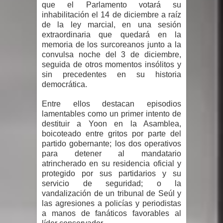
que el Parlamento votará su
inhabilitación el 14 de diciembre a raíz
modificaciones al nuevo Código Penal
de la ley marcial, en una sesión
extraordinaria que quedará en la
Diputado Félix Michell Rodríguez
memoria de los surcoreanos junto a la
convulsa noche del 3 de diciembre,
reveló que con Presupuesto
seguida de otros momentos insólitos y
sin precedentes en su historia
Complementario gobierno endeuda
democrática.
país con 3,500 millones de dólares
Entre ellos destacan episodios
lamentables como un primer intento de
El PRM tendrá desde el próximo
destituir a Yoon en la Asamblea,
boicoteado entre gritos por parte del
partido gobernante; los dos operativos
domingo una dirección de hombres
para detener al mandatario
atrincherado en su residencia oficial y
Nueva York aprueba ley para poner
protegido por sus partidarios y su
servicio de seguridad; o la
fin a la vida de personas con
vandalización de un tribunal de Seúl y
las agresiones a policías y periodistas
enfermedades terminales
a manos de fanáticos favorables al