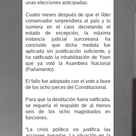
unas elecciones anticipadas.
transparencia a través SISMAP
Cuatro meses después de que el líder
municipal
conservador sorprendiera al país y lo
sumiera en el caos decretando el
La Fiscalía de Bolivia ordena la
estado de excepción, la máxima
instancia judicial surcoreana ha
detención del expresidente Evo
concluido que dicha medida fue
aplicada sin justificación suficiente, y
Morales
ha ratificado la inhabilitación de Yoon
que ya votó la Asamblea Nacional
Calor extremo para este jueves en
(Parlamento).
gran parte del territorio nacional
El fallo fue adoptado con el voto a favor
de los ocho jueces del Constitucional.
Miles de marroquíes cruzan la
Para que la destitución fuera ratificada,
frontera en masa para entrar a
se requería el respaldo de al menos
seis de los ocho magistrados en
España
funciones.
“La crisis política no justifica las
TC declara inconstitucional decreto
acciones tomadas. La situación en la