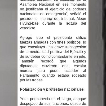
Asamblea Nacional en ese momento
sobre horarios de venta de alcohol
no justificaba el ejercicio de poderes
nacionales de emergencia”, señaló el
vigente desde 2006 y exige ley del
presidente interino del tribunal, Moon
Hyung-bae durante la lectura del
Congreso
veredicto.
Presidente LMD Víctor D´Aza
Agregó que el presidente utilizó
fuerzas armadas con fines políticos, lo
supervisa obra relleno sanitario y se
que constituyó una grave transgresión
de la neutralidad política del Ejército y
reúne con alcalde San Cristóbal
de su deber como comandante en jefe.
También recordó que algunos
Un lunes trágico deja seis jóvenes
diputados «tuvieron que escalar
muros» para poder acceder al
muertos
Parlamento cuando estaba rodeado
por las tropas.
Heridos y edificios colapsados tras
Polarización y protestas nacionales
terremoto de magnitud 7,1 en Japón
Yoon permanecía en el cargo, aunque
despojado de sus funciones, desde de
Poder Ejecutivo promulga