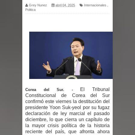
Grey Nunez
abril 04, 2025
Internacionales
,
Politica
presunta estafa contra el
Ayuntamiento de Santiago
PRM votará “por aclamación” a sus
nuevas autoridades
El expresidente peruano Ollanta
Humala queda en libertad tras la
anulación de condena de 15 años por
El Tribunal
Corea del Sur. -
Constitucional de Corea del Sur
lavado
confirmó este viernes la destitución del
presidente Yoon Suk-yeol por su fugaz
DIGEIG y Liga Municipal Dominicana
declaración de ley marcial el pasado
diciembre, lo que cierra un capítulo de
impulsan nuevas metas de
la mayor crisis política de la historia
reciente del país, que afronta ahora