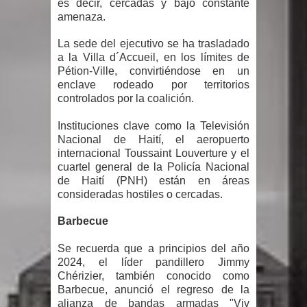
es decir, cercadas y bajo constante
amenaza.
Un lunes trágico deja seis jóvenes
La sede del ejecutivo se ha trasladado
muertos
a la Villa d´Accueil, en los límites de
Pétion-Ville, convirtiéndose en un
Heridos y edificios colapsados tras
enclave rodeado por territorios
controlados por la coalición.
terremoto de magnitud 7,1 en Japón
Instituciones clave como la Televisión
Nacional de Haití, el aeropuerto
Poder Ejecutivo promulga
internacional Toussaint Louverture y el
cuartel general de la Policía Nacional
modificaciones al nuevo Código Penal
de Haití (PNH) están en áreas
consideradas hostiles o cercadas.
Diputado Félix Michell Rodríguez
Barbecue
reveló que con Presupuesto
Se recuerda que a principios del año
Complementario gobierno endeuda
2024, el líder pandillero Jimmy
Chérizier, también conocido como
país con 3,500 millones de dólares
Barbecue, anunció el regreso de la
alianza de bandas armadas "Viv