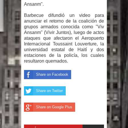
El PRM tendrá desde el próximo
Ansanm".
domingo una dirección de hombres
Barbecue difundió un video para
anunciar el retorno de la coalición de
grupos armados conocida como "Viv
Ansanm" (Vivir Juntos), luego de actos
ataques que afectaron el Aeropuerto
Internacional Toussaint Louverture, la
universidad estatal de Haití y dos
estaciones de la policía, los cuales
resultaron quemados.
Share on Facebook
Share on Twitter
Share on Google Plus