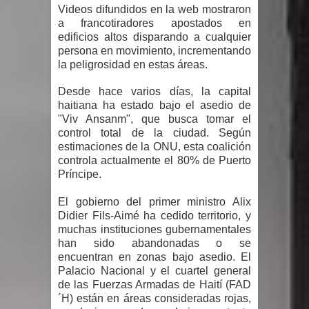
Videos difundidos en la web mostraron
gran parte del territorio nacional
a francotiradores apostados en
edificios altos disparando a cualquier
Miles de marroquíes cruzan la
persona en movimiento, incrementando
la peligrosidad en estas áreas.
frontera en masa para entrar a
Desde hace varios días, la capital
España
haitiana ha estado bajo el asedio de
"Viv Ansanm", que busca tomar el
TC declara inconstitucional decreto
control total de la ciudad. Según
estimaciones de la ONU, esta coalición
sobre horarios de venta de alcohol
controla actualmente el 80% de Puerto
Príncipe.
vigente desde 2006 y exige ley del
El gobierno del primer ministro Alix
Didier Fils-Aimé ha cedido territorio, y
Congreso
muchas instituciones gubernamentales
han sido abandonadas o se
Presidente LMD Víctor D´Aza
encuentran en zonas bajo asedio. El
Palacio Nacional y el cuartel general
supervisa obra relleno sanitario y se
de las Fuerzas Armadas de Haití (FAD
´H) están en áreas consideradas rojas,
reúne con alcalde San Cristóbal