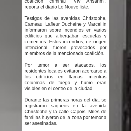
coalición criminal "Viv Ansanm",
Humala queda en libertad tras la
reporta el diario Le Nouvelliste.
anulación de condena de 15 años por
Testigos de las avenidas Christophe,
Cameau, Lafleur Ducheine y Marcellin
lavado
informaron sobre incendios en varios
edificios que albergaban escuelas y
DIGEIG y Liga Municipal Dominicana
comercios. Estos incendios, de origen
intencional, fueron provocados por
impulsan nuevas metas de
miembros de la mencionada coalición.
transparencia a través SISMAP
Por temor a ser atacados, los
residentes locales evitaron acercarse a
municipal
los edificios en llamas, mientras
columnas de fuego y humo eran
visibles en el centro de la ciudad.
La Fiscalía de Bolivia ordena la
Durante las primeras horas del día, se
detención del expresidente Evo
registraron saqueos en la avenida
Christophe y la calle Capois. Miles de
Morales
familias huyeron de la zona por temor a
ser asesinadas.
Calor extremo para este jueves en