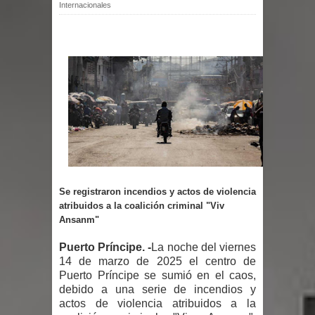
Internacionales
por un delicado problema cardíaco
Abel Martínez llama a los
dominicanos a unirse para sacar al
PRM del Gobierno
Tres detenidos tras detectarse una
presunta estafa contra el
Se registraron incendios y actos de violencia
Ayuntamiento de Santiago
atribuidos a la coalición criminal "Viv
Ansanm"
PRM votará “por aclamación” a sus
Puerto Príncipe. -
La noche del viernes
14 de marzo de 2025 el centro de
nuevas autoridades
Puerto Príncipe se sumió en el caos,
debido a una serie de incendios y
El expresidente peruano Ollanta
actos de violencia atribuidos a la