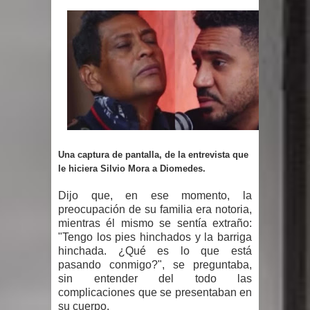
gran parte del territorio nacional
Miles de marroquíes cruzan la
frontera en masa para entrar a
España
TC declara inconstitucional decreto
Una captura de pantalla, de la entrevista que
sobre horarios de venta de alcohol
le hiciera Silvio Mora a Diomedes.
vigente desde 2006 y exige ley del
Dijo que, en ese momento, la
preocupación de su familia era notoria,
Congreso
mientras él mismo se sentía extraño:
"Tengo los pies hinchados y la barriga
Presidente LMD Víctor D´Aza
hinchada. ¿Qué es lo que está
pasando conmigo?", se preguntaba,
supervisa obra relleno sanitario y se
sin entender del todo las
complicaciones que se presentaban en
su cuerpo.
reúne con alcalde San Cristóbal