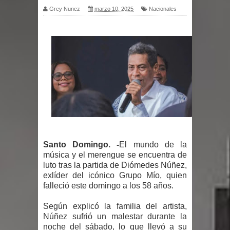
Grey Nunez
marzo 10, 2025
Nacionales
por un delicado problema cardíaco
Abel Martínez llama a los
dominicanos a unirse para sacar al
PRM del Gobierno
Tres detenidos tras detectarse una
presunta estafa contra el
Santo Domingo. -
El mundo de la
Ayuntamiento de Santiago
música y el merengue se encuentra de
luto tras la partida de Diómedes Núñez,
PRM votará “por aclamación” a sus
exlíder del icónico Grupo Mío, quien
falleció este domingo a los 58 años.
nuevas autoridades
Según explicó la familia del artista,
El expresidente peruano Ollanta
Núñez sufrió un malestar durante la
noche del sábado, lo que llevó a su