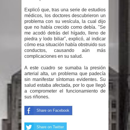
Explicó que, tras una serie de estudios
Un lunes trágico deja seis jóvenes
médicos, los doctores descubrieron un
problema con su vesícula, la cual dijo
muertos
que no había crecido como debía. "Se
me acodó detrás del hígado, lleno de
Heridos y edificios colapsados tras
piedra y lodo biliar", explicó, al indicar
cómo esa situación había obstruido sus
terremoto de magnitud 7,1 en Japón
conductos, causando aún más
complicaciones en su salud.
Poder Ejecutivo promulga
A este cuadro se sumaba la presión
modificaciones al nuevo Código Penal
arterial alta, un problema que padecía
sin manifestar síntomas evidentes. Su
Diputado Félix Michell Rodríguez
salud estaba afectada, por lo que llegó
a comprometer el funcionamiento de
reveló que con Presupuesto
sus riñones.
Complementario gobierno endeuda
Share on Facebook
país con 3,500 millones de dólares
Share on Twitter