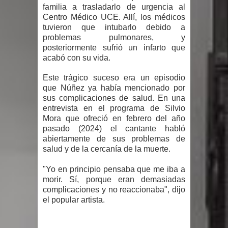
Humala queda en libertad tras la
familia a trasladarlo de urgencia al
Centro Médico UCE. Allí, los médicos
anulación de condena de 15 años por
tuvieron que intubarlo debido a
problemas pulmonares, y
lavado
posteriormente sufrió un infarto que
acabó con su vida.
DIGEIG y Liga Municipal Dominicana
Este trágico suceso era un episodio
que Núñez ya había mencionado por
impulsan nuevas metas de
sus complicaciones de salud. En una
entrevista en el programa de Silvio
transparencia a través SISMAP
Mora que ofreció en febrero del año
pasado (2024) el cantante habló
municipal
abiertamente de sus problemas de
salud y de la cercanía de la muerte.
La Fiscalía de Bolivia ordena la
"Yo en principio pensaba que me iba a
detención del expresidente Evo
morir. Sí, porque eran demasiadas
complicaciones y no reaccionaba", dijo
Morales
el popular artista.
Calor extremo para este jueves en