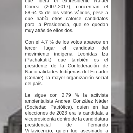
que lidera el expresidente Rafael
Correa (2007-2017), concentran el
Un lunes trágico deja seis jóvenes
88.64 % de los votos válidos, pese a
que había otros catorce candidatos
muertos
para la Presidencia, que se quedan
muy atrás de ellos dos.
Heridos y edificios colapsados tras
Con el 4.7 % de los votos aparece en
tercer lugar el candidato del
terremoto de magnitud 7,1 en Japón
movimiento indígena Leonidas Iza
(Pachakutik), que también es el
Poder Ejecutivo promulga
presidente de la Confederación de
Nacionalidades Indígenas del Ecuador
modificaciones al nuevo Código Penal
(Conaie), la mayor organización social
del país.
Diputado Félix Michell Rodríguez
Le sigue con 2.79 % la activista
reveló que con Presupuesto
ambientalista Andrea González Náder
(Sociedad Patriótica), quien en las
Complementario gobierno endeuda
elecciones de 2023 era la candidata a
vicepresidenta dentro de la candidatura
país con 3,500 millones de dólares
presidencial de Fernando
Villavicencio, quien fue asesinado a