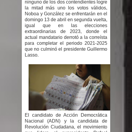
ninguno de los dos contendientes logre
gran parte del territorio nacional
la mitad más uno los votos válidos,
Noboa y González se enfrentarán en el
Miles de marroquíes cruzan la
domingo 13 de abril en segunda vuelta,
igual que en las elecciones
frontera en masa para entrar a
extraordinarias de 2023, donde el
actual mandatario derrotó a la correísta
para completar el periodo 2021-2025
España
que no culminó el presidente Guillermo
Lasso.
TC declara inconstitucional decreto
sobre horarios de venta de alcohol
vigente desde 2006 y exige ley del
Congreso
Presidente LMD Víctor D´Aza
El candidato de Acción Democrática
supervisa obra relleno sanitario y se
Nacional (ADN) y la candidata de
Revolución Ciudadana, el movimiento
reúne con alcalde San Cristóbal