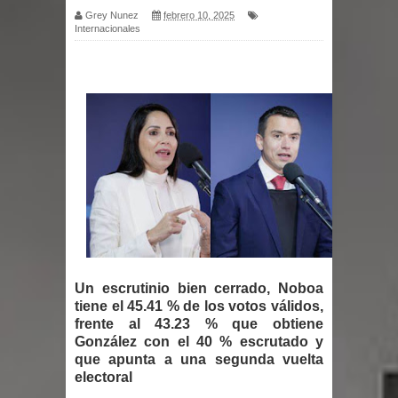
Grey Nunez
febrero 10, 2025
Internacionales
por un delicado problema cardíaco
Abel Martínez llama a los
dominicanos a unirse para sacar al
PRM del Gobierno
Tres detenidos tras detectarse una
presunta estafa contra el
Ayuntamiento de Santiago
Un escrutinio bien cerrado, Noboa
PRM votará “por aclamación” a sus
tiene el 45.41 % de los votos válidos,
frente al 43.23 % que obtiene
nuevas autoridades
González con el 40 % escrutado y
que apunta a una segunda vuelta
El expresidente peruano Ollanta
electoral