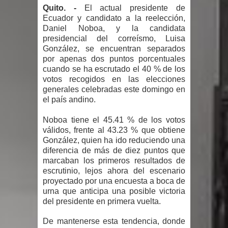
Humala queda en libertad tras la
Quito. -
El actual presidente de
Ecuador y candidato a la reelección,
anulación de condena de 15 años por
Daniel Noboa, y la candidata
presidencial del correísmo, Luisa
lavado
González, se encuentran separados
por apenas dos puntos porcentuales
DIGEIG y Liga Municipal Dominicana
cuando se ha escrutado el 40 % de los
votos recogidos en las elecciones
generales celebradas este domingo en
impulsan nuevas metas de
el país andino.
transparencia a través SISMAP
Noboa tiene el 45.41 % de los votos
válidos, frente al 43.23 % que obtiene
municipal
González, quien ha ido reduciendo una
diferencia de más de diez puntos que
La Fiscalía de Bolivia ordena la
marcaban los primeros resultados de
escrutinio, lejos ahora del escenario
detención del expresidente Evo
proyectado por una encuesta a boca de
urna que anticipa una posible victoria
Morales
del presidente en primera vuelta.
Calor extremo para este jueves en
De mantenerse esta tendencia, donde