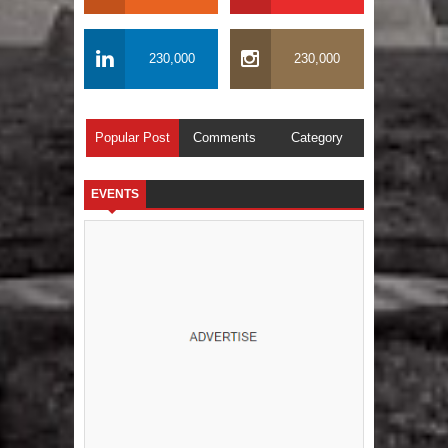
230,000
230,000
Popular Post
Comments
Category
EVENTS