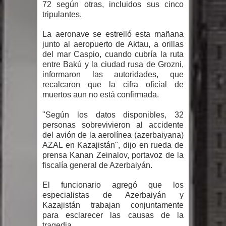
72 según otras, incluidos sus cinco
Humala queda en libertad tras la
tripulantes.
La aeronave se estrelló esta mañana
anulación de condena de 15 años por
junto al aeropuerto de Aktau, a orillas
del mar Caspio, cuando cubría la ruta
lavado
entre Bakú y la ciudad rusa de Grozni,
informaron las autoridades, que
DIGEIG y Liga Municipal Dominicana
recalcaron que la cifra oficial de
muertos aun no está confirmada.
impulsan nuevas metas de
"Según los datos disponibles, 32
transparencia a través SISMAP
personas sobrevivieron al accidente
del avión de la aerolínea (azerbaiyana)
municipal
AZAL en Kazajistán", dijo en rueda de
prensa Kanan Zeinalov, portavoz de la
La Fiscalía de Bolivia ordena la
fiscalía general de Azerbaiyán.
detención del expresidente Evo
El funcionario agregó que los
especialistas de Azerbaiyán y
Morales
Kazajistán trabajan conjuntamente
para esclarecer las causas de la
tragedia.
Calor extremo para este jueves en