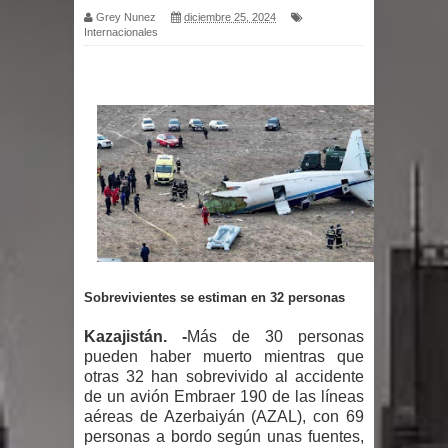
Belkis Concepción será intervenida
Grey Nunez
diciembre 25, 2024
Internacionales
por un delicado problema cardíaco
Abel Martínez llama a los
dominicanos a unirse para sacar al
PRM del Gobierno
Tres detenidos tras detectarse una
presunta estafa contra el
Sobrevivientes se estiman en 32 personas
Ayuntamiento de Santiago
Kazajistán. -
Más de 30 personas
PRM votará “por aclamación” a sus
pueden haber muerto mientras que
otras 32 han sobrevivido al accidente
nuevas autoridades
de un avión Embraer 190 de las líneas
aéreas de Azerbaiyán (AZAL), con 69
El expresidente peruano Ollanta
personas a bordo según unas fuentes,