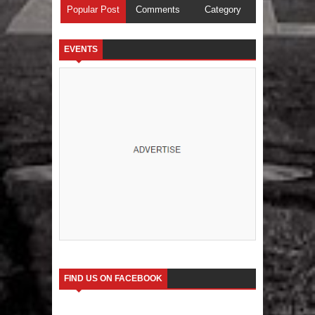
Popular Post
Comments
Category
EVENTS
FIND US ON FACEBOOK