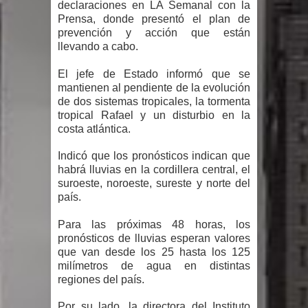
declaraciones en LA Semanal con la
Humala queda en libertad tras la
Prensa, donde presentó el plan de
prevención y acción que están
anulación de condena de 15 años por
llevando a cabo.
lavado
El jefe de Estado informó que se
mantienen al pendiente de la evolución
DIGEIG y Liga Municipal Dominicana
de dos sistemas tropicales, la tormenta
tropical Rafael y un disturbio en la
impulsan nuevas metas de
costa atlántica.
transparencia a través SISMAP
Indicó que los pronósticos indican que
habrá lluvias en la cordillera central, el
municipal
suroeste, noroeste, sureste y norte del
país.
La Fiscalía de Bolivia ordena la
Para las próximas 48 horas, los
detención del expresidente Evo
pronósticos de lluvias esperan valores
que van desde los 25 hasta los 125
milímetros de agua en distintas
Morales
regiones del país.
Calor extremo para este jueves en
Por su lado, la directora del Instituto