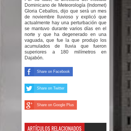
Dominicano de Meteorología (Indomet)
gran parte del territorio nacional
Gloria Ceballos, dijo que será un mes
de noviembre lluvioso y explicó que
Miles de marroquíes cruzan la
actualmente hay una perturbación que
se mantuvo durante varios días en el
frontera en masa para entrar a
norte y que ha degenerado en una
vaguada, que fue la que produjo los
España
acumulados de lluvia que fueron
superiores a 180 milímetros en
TC declara inconstitucional decreto
Dajabón.
sobre horarios de venta de alcohol
Share on Facebook
vigente desde 2006 y exige ley del
Share on Twitter
Congreso
Presidente LMD Víctor D´Aza
Share on Google Plus
supervisa obra relleno sanitario y se
ARTÍCULOS RELACIONADOS
reúne con alcalde San Cristóbal