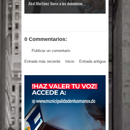
El PRM tendrá desde el próximo
Abel Martínez llama a los dominican...
domingo una dirección de hombres
0 Commentarios:
Publicar un comentario
Entrada más reciente
Inicio
Entrada antigua