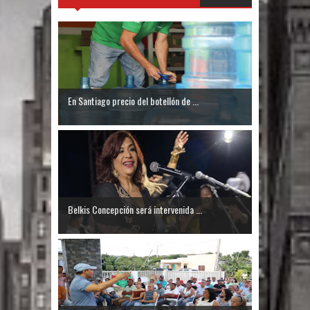
Un lunes trágico deja seis jóvenes
muertos
Heridos y edificios colapsados tras
En Santiago precio del botellón de ...
terremoto de magnitud 7,1 en Japón
Poder Ejecutivo promulga
modificaciones al nuevo Código Penal
Diputado Félix Michell Rodríguez
Belkis Concepción será intervenida ...
reveló que con Presupuesto
Complementario gobierno endeuda
país con 3,500 millones de dólares