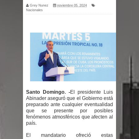
Grey Nunez
noviembre 05, 2024
Nacionales
por un delicado problema cardíaco
Abel Martínez llama a los
dominicanos a unirse para sacar al
PRM del Gobierno
Tres detenidos tras detectarse una
presunta estafa contra el
Ayuntamiento de Santiago
Santo Domingo. -
El presidente Luis
Abinader aseguró que el Gobierno está
PRM votará “por aclamación” a sus
preparado ante cualquier eventualidad
que se presente por posibles
nuevas autoridades
fenómenos atmosféricos que afecten al
país.
El expresidente peruano Ollanta
El mandatario ofreció estas