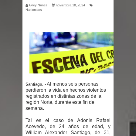
Grey Nunez
noviembre 18, 2024
Nacionales
por un delicado problema cardíaco
Abel Martínez llama a los
dominicanos a unirse para sacar al
PRM del Gobierno
Tres detenidos tras detectarse una
presunta estafa contra el
Al menos seis personas
Santiago. -
Ayuntamiento de Santiago
perdieron la vida en hechos violentos
registrados en distintas zonas de la
PRM votará “por aclamación” a sus
región Norte, durante este fin de
semana.
nuevas autoridades
Tal es el caso de Adonis Rafael
El expresidente peruano Ollanta
Acevedo, de 24 años de edad, y
William Alexander Santiago, de 31,