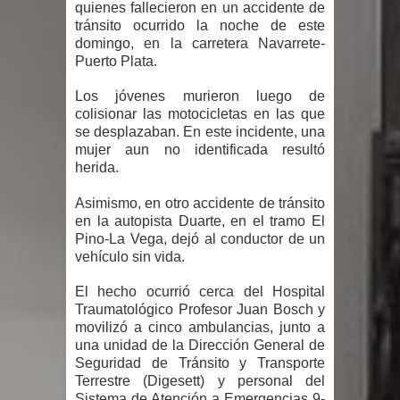
quienes fallecieron en un accidente de
Humala queda en libertad tras la
tránsito ocurrido la noche de este
domingo, en la carretera Navarrete-
anulación de condena de 15 años por
Puerto Plata.
lavado
Los jóvenes murieron luego de
colisionar las motocicletas en las que
DIGEIG y Liga Municipal Dominicana
se desplazaban. En este incidente, una
mujer aun no identificada resultó
impulsan nuevas metas de
herida.
transparencia a través SISMAP
Asimismo, en otro accidente de tránsito
en la autopista Duarte, en el tramo El
municipal
Pino-La Vega, dejó al conductor de un
vehículo sin vida.
La Fiscalía de Bolivia ordena la
El hecho ocurrió cerca del Hospital
detención del expresidente Evo
Traumatológico Profesor Juan Bosch y
movilizó a cinco ambulancias, junto a
Morales
una unidad de la Dirección General de
Seguridad de Tránsito y Transporte
Terrestre (Digesett) y personal del
Calor extremo para este jueves en
Sistema de Atención a Emergencias 9-