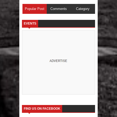
Popular Post
Comments
Category
EVENTS
FIND US ON FACEBOOK