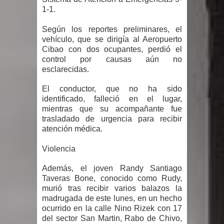
1-1.
gran parte del territorio nacional
Según los reportes preliminares, el
Miles de marroquíes cruzan la
vehículo, que se dirigía al Aeropuerto
Cibao con dos ocupantes, perdió el
frontera en masa para entrar a
control por causas aún no
esclarecidas.
España
El conductor, que no ha sido
TC declara inconstitucional decreto
identificado, falleció en el lugar,
mientras que su acompañante fue
sobre horarios de venta de alcohol
trasladado de urgencia para recibir
atención médica.
vigente desde 2006 y exige ley del
Violencia
Congreso
Además, el joven Randy Santiago
Taveras Bone, conocido como Rudy,
Presidente LMD Víctor D´Aza
murió tras recibir varios balazos la
madrugada de este lunes, en un hecho
supervisa obra relleno sanitario y se
ocurrido en la calle Nino Rizek con 17
del sector San Martin, Rabo de Chivo,
reúne con alcalde San Cristóbal