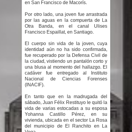
en San Francisco de Macorís.
Un lunes trágico deja seis jóvenes
Por otro lado, una joven fue arrastrada
por las aguas en la compuerta de La
muertos
Otra Banda, en el canal Ulises
Francisco Espaillat, en Santiago.
Heridos y edificios colapsados tras
El cuerpo sin vida de la joven, cuya
terremoto de magnitud 7,1 en Japón
identidad aún no ha sido confirmada,
fue recuperado por la Defensa Civil de
Poder Ejecutivo promulga
la ciudad, vistiendo un pantalón corto y
una blusa al momento del hallazgo. El
modificaciones al nuevo Código Penal
cadáver fue entregado al Instituto
Nacional de Ciencias Forenses
(INACIF).
Diputado Félix Michell Rodríguez
En tanto que en la madrugada del
reveló que con Presupuesto
sábado, Juan Félix Restituyo le quitó la
vida de varias estocadas a su esposa
Complementario gobierno endeuda
Yohanna Castillo Pérez, en su
vivienda, ubicada en el sector La Rosa
país con 3,500 millones de dólares
del municipio de El Ranchito en La
Vega.