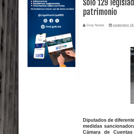
Solo 129 legisla
patrimonio
Calor extremo para este jueves en gran parte del t
Miles de marroquíes cruzan la frontera en masa p
Grey Nunez
septiembre 18
TC declara inconstitucional decreto sobre horario
Congreso
Presidente LMD Víctor D´Aza supervisa obra rellen
Un lunes trágico deja seis jóvenes muertos
Heridos y edificios colapsados tras terremoto de
Poder Ejecutivo promulga modificaciones al nuev
Diputado Félix Michell Rodríguez reveló que con
Diputados de diferente
3,500 millones de dólares
medidas sancionadoras
Cámara de Cuentas 