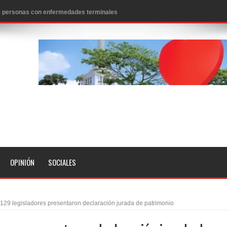
 de personas con enfermedades terminales
icanos SD 2026
0 pesos
n los aeropuertos de EE.UU., según NBC
ado problema cardíaco
ara sacar al PRM del Gobierno
fa contra el Ayuntamiento de Santiago
idades
OPINIÓN
SOCIALES
libertad tras la anulación de condena de 15 años por lavado
evas metas de transparencia a través SISMAP municipal
 129 legisladores presentaron declaración jurada de patrimonio
presidente Evo Morales