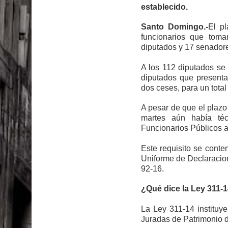
El PRM tendrá desde el próximo domingo una dir
establecido.
Santo Domingo.-
El pl
funcionarios que tom
diputados y 17 senador
A los 112 diputados s
diputados que presenta
dos ceses, para un total
A pesar de que el plazo
martes aún había téc
Funcionarios Públicos a
Este requisito se cont
Uniforme de Declaracio
92-16.
¿Qué dice la Ley 311-
La Ley 311-14 instituy
Juradas de Patrimonio de