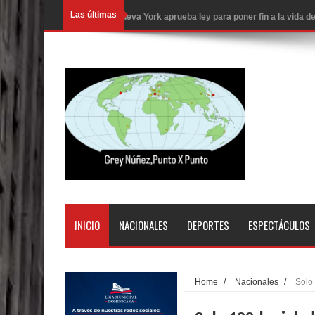
Las últimas
Nueva York aprueba ley para poner fin a la vida
Juan Luis Guerra cerrará los Juegos Centroamer
En Santiago precio del botellón de agua sube a 9
Entre 20 y 40 inmigrantes al día son detenidos e
Belkis Concepción será intervenida por un delic
Abel Martínez llama a los dominicanos a unirse p
Tres detenidos tras detectarse una presunta esta
PRM votará “por aclamación” a sus nuevas autor
INICIO
NACIONALES
DEPORTES
ESPECTÁCULOS
El expresidente peruano Ollanta Humala queda en 
DIGEIG y Liga Municipal Dominicana impulsan nu
Home
/
Nacionales
/
Solo
La Fiscalía de Bolivia ordena la detención del ex