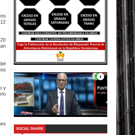
los
112
120
man
del
los
o y
ero
nes
SOCIAL SHARE