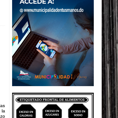
las
 la
azo