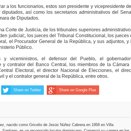
ar a los funcionarios, estos son presidente y vicepresidente de
 diputados, así como los secretarios administrativos del Sen
ámara de Diputados.
 Corte de Justicia, de los tribunales superiores administrativo
en judicial;, los jueces del Tribunal Constitucional, los jueces 
oral, el Procurador General de la República, y sus adjuntos, y 
isterio Público.
s y viceministros, el defensor del Pueblo, el gobernado
e y contralor del Banco Central, los miembros de la Cámara
ntral Electoral, el director Nacional de Elecciones, el direc
il y el contralor general de la República, entre otros.
Share on Twitter
Share on Google Plus
ez, nacido como Gricelio de Jesús Núñez Cabrera en 1958 en Villa
 Santiago, es un reconocido locutor dominicano. Comenzó su carrera en los