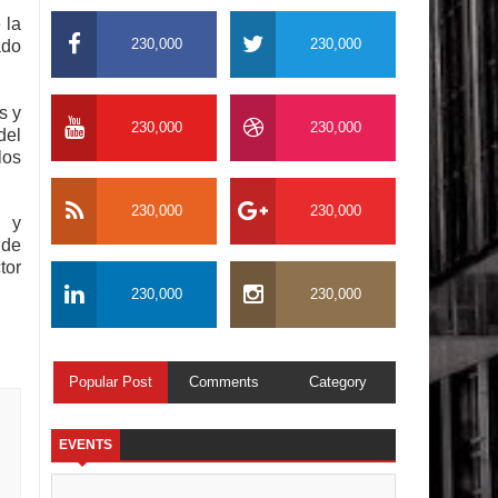
 la
230,000
230,000
ado
s y
230,000
230,000
del
los
230,000
230,000
r y
 de
tor
230,000
230,000
Popular Post
Comments
Category
EVENTS