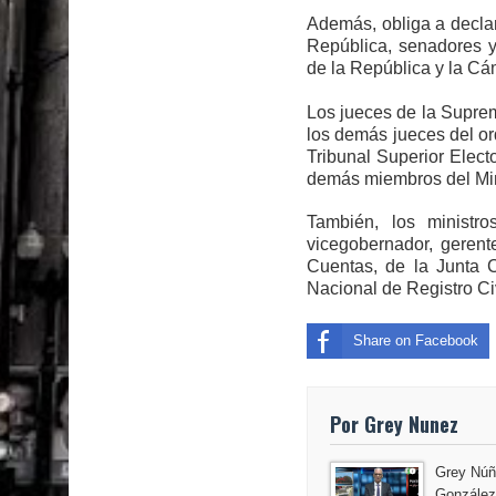
Además, obliga a declar
República, senadores y
de la República y la C
Los jueces de la Suprema
los demás jueces del ord
Tribunal Superior Elect
demás miembros del Min
También, los ministro
vicegobernador, gerent
Cuentas, de la Junta Ce
Nacional de Registro Civ
Share on Facebook
Por Grey Nunez
Grey Núñ
González,