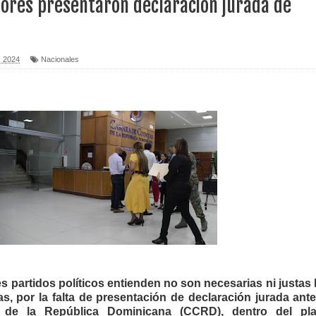
dores presentaron declaración jurada de
erritorio nacional
ara entrar a España
, 2024
Nacionales
s de venta de alcohol vigente desde 2006 y exige ley del
o sanitario y se reúne con alcalde San Cristóbal
 magnitud 7,1 en Japón
o Código Penal
 Presupuesto Complementario gobierno endeuda país con
s partidos políticos entienden no son necesarias ni justas 
, por la falta de presentación de declaración jurada ante
de la República Dominicana (CCRD), dentro del pl