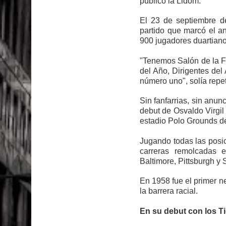
publicó la Lidom.
El 23 de septiembre d
partido que marcó el a
900 jugadores duartian
"Tenemos Salón de la 
del Año, Dirigentes del 
número uno", solía repet
Sin fanfarrias, sin anun
debut de Osvaldo Virgil
estadio Polo Grounds d
Jugando todas las posic
carreras remolcadas 
Baltimore, Pittsburgh y
En 1958 fue el primer ne
la barrera racial.
En su debut con los Ti