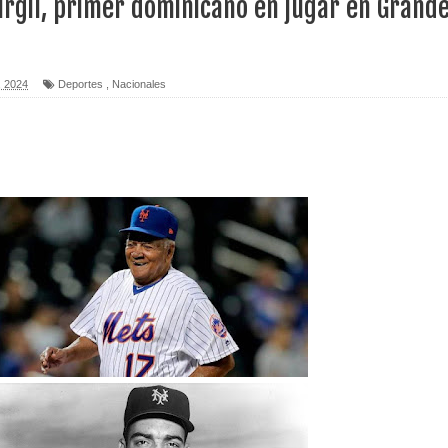
irgil, primer dominicano en jugar en Grand
erritorio nacional
ara entrar a España
, 2024
Deportes
,
Nacionales
s de venta de alcohol vigente desde 2006 y exige ley del
o sanitario y se reúne con alcalde San Cristóbal
 magnitud 7,1 en Japón
o Código Penal
 Presupuesto Complementario gobierno endeuda país con