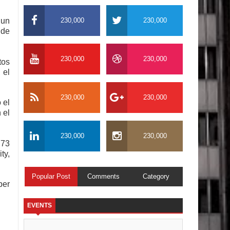
230,000
230,000
 un
 de
230,000
230,000
tos
 el
230,000
230,000
 el
 el
230,000
230,000
 73
ty,
Popular Post
Comments
Category
per
EVENTS