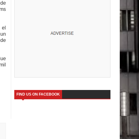
 de
ams
 el
 un
 de
Fue
mil
FIND US ON FACEBOOK