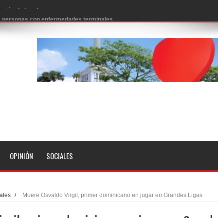
 de personas con enfermedades terminales
icanos SD 2026
0 pesos
n los aeropuertos de EE.UU., según NBC
ado problema cardíaco
ara sacar al PRM del Gobierno
fa contra el Ayuntamiento de Santiago
idades
OPINIÓN
SOCIALES
libertad tras la anulación de condena de 15 años por lavado
evas metas de transparencia a través SISMAP municipal
ales
/
Muere Osvaldo Virgil, primer dominicano en jugar en Grandes Ligas
presidente Evo Morales