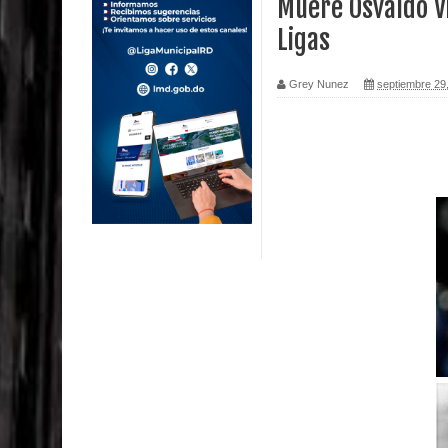
Muere Osvaldo V
Ligas
Calor extremo para este jueves en gran parte del t
Miles de marroquíes cruzan la frontera en masa p
Grey Nunez
septiembre 29
TC declara inconstitucional decreto sobre horario
Congreso
Presidente LMD Víctor D´Aza supervisa obra rellen
Un lunes trágico deja seis jóvenes muertos
Heridos y edificios colapsados tras terremoto de
Poder Ejecutivo promulga modificaciones al nuev
Diputado Félix Michell Rodríguez reveló que con
3,500 millones de dólares