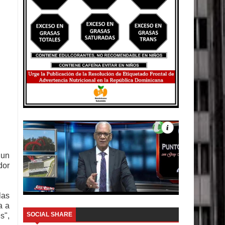
 un
dor
las
a a
SOCIAL SHARE
s",