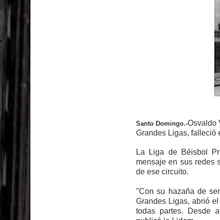
El PRM tendrá desde el próximo domingo una dir
Osvaldo V
Santo Domingo.-
Grandes Ligas, falleció 
La Liga de Béisbol Pr
mensaje en sus redes so
de ese circuito.
"Con su hazaña de ser e
Grandes Ligas, abrió el
todas partes. Desde a