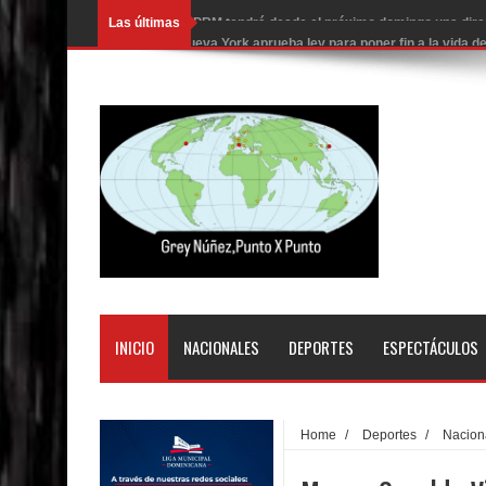
Las últimas
Nueva York aprueba ley para poner fin a la vida
Juan Luis Guerra cerrará los Juegos Centroamer
En Santiago precio del botellón de agua sube a 9
Entre 20 y 40 inmigrantes al día son detenidos e
Belkis Concepción será intervenida por un delic
Abel Martínez llama a los dominicanos a unirse p
Tres detenidos tras detectarse una presunta esta
PRM votará “por aclamación” a sus nuevas autor
INICIO
NACIONALES
DEPORTES
ESPECTÁCULOS
El expresidente peruano Ollanta Humala queda en 
DIGEIG y Liga Municipal Dominicana impulsan nu
Home
/
Deportes
/
Nacion
La Fiscalía de Bolivia ordena la detención del ex