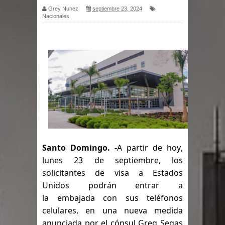
Grey Nunez
septiembre 23, 2024
Nacionales
PRM del Gobierno
Tres detenidos tras detectarse una
presunta estafa contra el
Ayuntamiento de Santiago
PRM votará “por aclamación” a sus
nuevas autoridades
El expresidente peruano Ollanta
Santo 
Domingo. -
A partir de hoy, 
lunes 23 de septiembre, los 
Humala queda en libertad tras la
solicitantes de visa a Estados 
Unidos podrán entrar a 
anulación de condena de 15 años por
la embajada con sus teléfonos 
lavado
celulares, en una nueva medida 
anunciada por el cónsul Greg Segas 