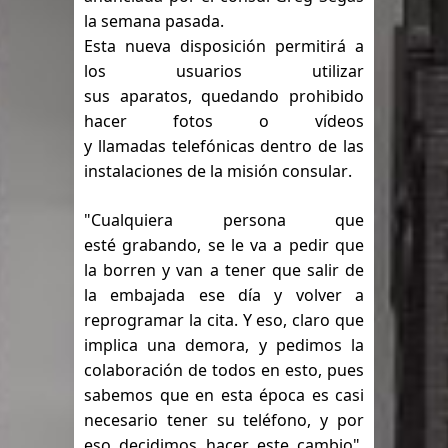
DIGEIG y Liga Municipal Dominicana
la semana pasada.
Esta nueva disposición permitirá a 
impulsan nuevas metas de
los usuarios utilizar 
transparencia a través SISMAP
sus aparatos, quedando prohibido 
hacer fotos o vídeos 
municipal
y llamadas
 telefónicas dentro de las 
instalaciones de la misión consular.
La Fiscalía de Bolivia ordena la
"Cualquiera persona que 
detención del expresidente Evo
esté grabando, se le va a pedir que 
Morales
la borren y van a tener que salir de 
la embajada ese día y volver a 
Calor extremo para este jueves en
reprogramar la cita.
 Y eso, claro que 
implica una demora, y pedimos la 
gran parte del territorio nacional
colaboración de todos en esto, pues 
Miles de marroquíes cruzan la
sabemos que en esta época es casi 
necesario tener su teléfono, y por 
frontera en masa para entrar a
eso decidimos hacer este cambio", 