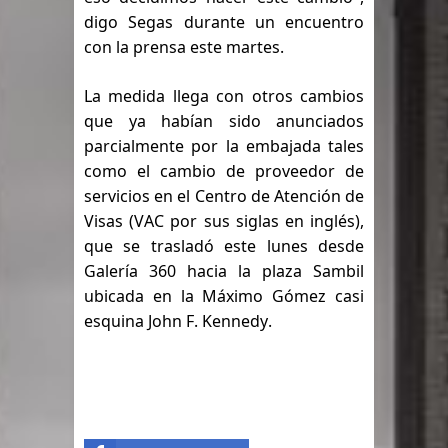
digo Segas durante un encuentro 
España
con la prensa este martes.
TC declara inconstitucional decreto
La medida llega con otros cambios 
sobre horarios de venta de alcohol
que ya habían sido anunciados 
parcialmente por la embajada tales 
vigente desde 2006 y exige ley del
como el cambio de proveedor de 
Congreso
servicios en el Centro de Atención de 
Visas (VAC
 por sus siglas en inglés), 
Presidente LMD Víctor D´Aza
que se trasladó este lunes desde 
Galería 360 hacia la plaza Sambil 
supervisa obra relleno sanitario y se
ubicada en la Máximo Gómez casi 
reúne con alcalde San Cristóbal
esquina John F. Kennedy.
Un lunes trágico deja seis jóvenes
muertos
Heridos y edificios colapsados tras