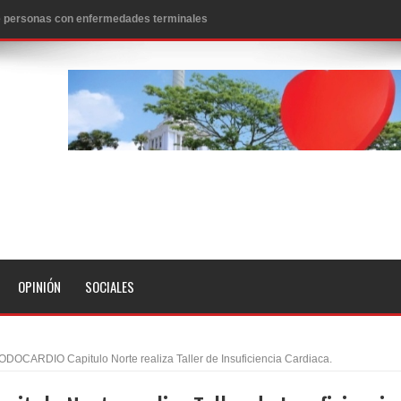
 de personas con enfermedades terminales
icanos SD 2026
0 pesos
n los aeropuertos de EE.UU., según NBC
ado problema cardíaco
ara sacar al PRM del Gobierno
fa contra el Ayuntamiento de Santiago
idades
OPINIÓN
SOCIALES
libertad tras la anulación de condena de 15 años por lavado
evas metas de transparencia a través SISMAP municipal
DOCARDIO Capitulo Norte realiza Taller de Insuficiencia Cardiaca.
presidente Evo Morales