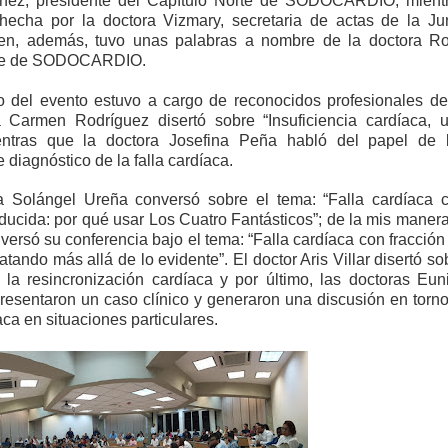
tínez, presidente del Capítulo Norte de SODOCARDIO; mient
hecha por la doctora Vizmary, secretaria de actas de la Ju
uien, además, tuvo unas palabras a nombre de la doctora R
nte de SODOCARDIO.
 del evento estuvo a cargo de reconocidos profesionales de
a Carmen Rodríguez disertó sobre “Insuficiencia cardíaca, 
entras que la doctora Josefina Peña habló del papel de 
diagnóstico de la falla cardíaca.
ra Solángel Ureña conversó sobre el tema: “Falla cardíaca 
educida: por qué usar Los Cuatro Fantásticos”; de la mis manera
versó su conferencia bajo el tema: “Falla cardíaca con fracción
atando más allá de lo evidente”. El doctor Aris Villar disertó so
 la resincronización cardíaca y por último, las doctoras Eun
esentaron un caso clínico y generaron una discusión en torno
aca en situaciones particulares.