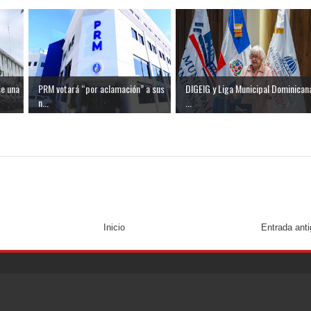
se una
PRM votará “por aclamación” a sus
DIGEIG y Liga Municipal Dominican
n...
...
Inicio
Entrada ant