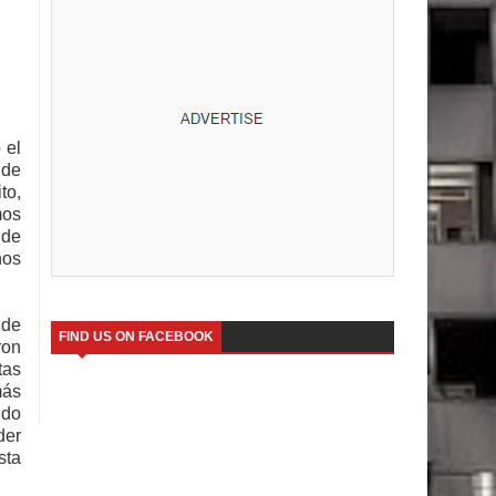
 el
 de
to,
mos
 de
nos
 de
FIND US ON FACEBOOK
ron
tas
más
ndo
der
sta