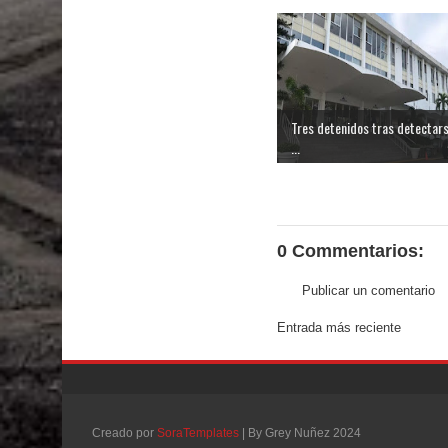
Tres detenidos tras detectar
...
0 Commentarios:
Publicar un comentario
Entrada más reciente
Creado por
SoraTemplates
| By Grey Nuñez 2024