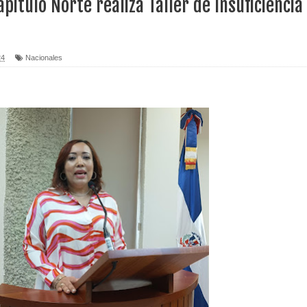
itulo Norte realiza Taller de Insuficiencia
erritorio nacional
ara entrar a España
24
Nacionales
s de venta de alcohol vigente desde 2006 y exige ley del
o sanitario y se reúne con alcalde San Cristóbal
 magnitud 7,1 en Japón
o Código Penal
 Presupuesto Complementario gobierno endeuda país con