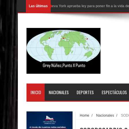
Las últimas
Nueva York aprueba ley para poner fin a la vida
Juan Luis Guerra cerrará los Juegos Centroamer
En Santiago precio del botellón de agua sube a 9
Entre 20 y 40 inmigrantes al día son detenidos e
Belkis Concepción será intervenida por un delic
Abel Martínez llama a los dominicanos a unirse p
Tres detenidos tras detectarse una presunta esta
PRM votará “por aclamación” a sus nuevas autor
INICIO
NACIONALES
DEPORTES
ESPECTÁCULOS
El expresidente peruano Ollanta Humala queda en 
DIGEIG y Liga Municipal Dominicana impulsan nu
Home
/
Nacionales
/
SODO
La Fiscalía de Bolivia ordena la detención del ex