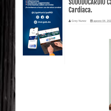
SODODOCARDIO Cap
Cardiaca.
Calor extremo para este jueves en gran parte del t
Miles de marroquíes cruzan la frontera en masa p
Grey Nunez
agosto 04, 20
TC declara inconstitucional decreto sobre horario
Congreso
Presidente LMD Víctor D´Aza supervisa obra rellen
Un lunes trágico deja seis jóvenes muertos
Heridos y edificios colapsados tras terremoto de
Poder Ejecutivo promulga modificaciones al nuev
Diputado Félix Michell Rodríguez reveló que con
3,500 millones de dólares