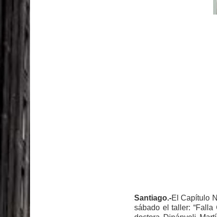
El PRM tendrá desde el próximo domingo una dir
Santiago.-
El Capítulo 
sábado el taller: “Falla