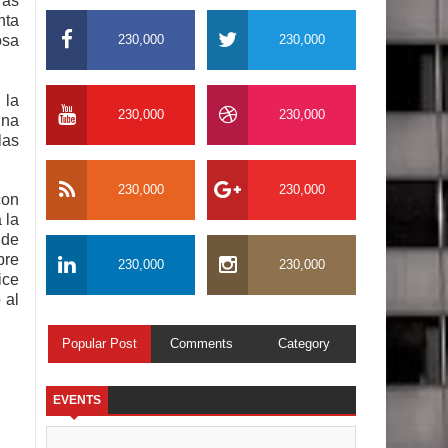
ras
nta
230,000
230,000
osa
 la
230,000
230,000
una
las
230,000
230,000
con
 la
 de
bre
230,000
230,000
ice
 al
Popular Post
Comments
Category
EVENTS