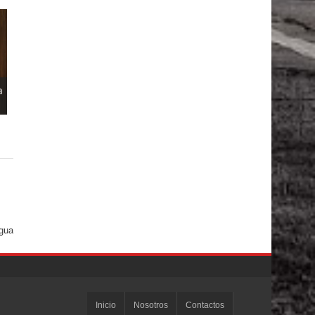
a
igua
Inicio
Nosotros
Contactos