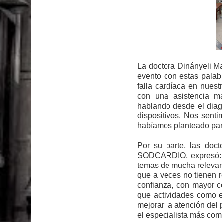
La doctora Dinányeli M
evento con estas palabr
falla cardíaca en nuest
con una asistencia ma
hablando desde el diagn
dispositivos. Nos sent
habíamos planteado para
Por su parte, las doc
SODCARDIO, expresó: “B
temas de mucha relevan
que a veces no tienen 
confianza, con mayor c
que actividades como e
mejorar la atención del 
el especialista más com