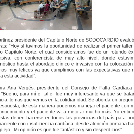
artínez presidente del Capítulo Norte de SODOCARDIO evaluó
as: “Hoy sí tuvimos la oportunidad de realizar el primer taller
ro Capítulo Norte, el cual consideramos fue de un rotundo éxi
siva, con conferencista de muy alto nivel, donde estuvi
óstico hasta el abordaje clínico e invasivo con la colocación
imos muy felices ya que cumplimos con las expectativas que 
 esta actividad”.
tora Ana Vergés, presidente del Consejo de Falla Cardíaca
ueno, para mí el taller fue muy interesante ya que se trata
cia, temas que vemos en la cotidianidad. Se abordaron pregun
respuesta, de esta manera podemos manejar el paciente con 
onocimiento y el paciente va a mejorar mucho más. Yo entie
stas deben hacerse en todos las provincias del país para po
paciente con insuficiencia cardíaca, desde atención primaria ha
plejo.
Mi opinión es que fue fantástico y sin desperdicios”.