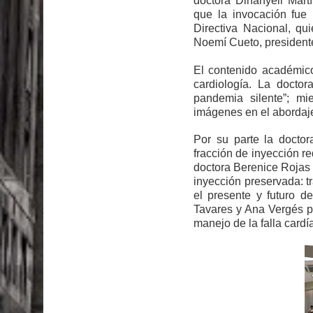
doctora Dinányeli Mar
que la invocación fue 
Directiva Nacional, q
Noemí Cueto, preside
El contenido académico
cardiología. La doctor
pandemia silente”; mi
imágenes en el abordaje 
Por su parte la docto
fracción de inyección r
doctora Berenice Rojas 
inyección preservada: tr
el presente y futuro de
Tavares y Ana Vergés pr
manejo de la falla cardí