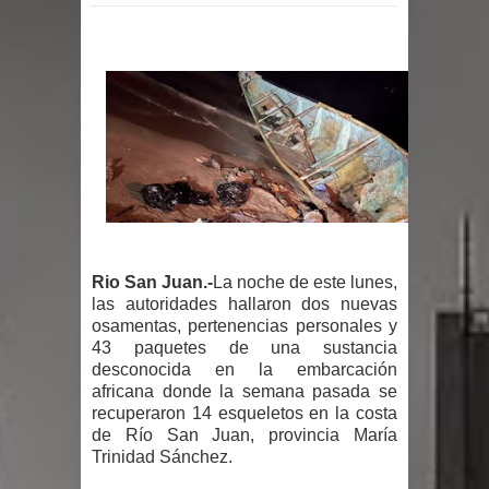
por un delicado problema cardíaco
Abel Martínez llama a los
dominicanos a unirse para sacar al
PRM del Gobierno
Tres detenidos tras detectarse una
presunta estafa contra el
Rio San Juan.-
La noche de este lunes,
las autoridades hallaron dos nuevas
Ayuntamiento de Santiago
osamentas, pertenencias personales y
43 paquetes de una sustancia
PRM votará “por aclamación” a sus
desconocida en la embarcación
africana donde la semana pasada se
nuevas autoridades
recuperaron 14 esqueletos en la costa
de Río San Juan, provincia María
El expresidente peruano Ollanta
Trinidad Sánchez.