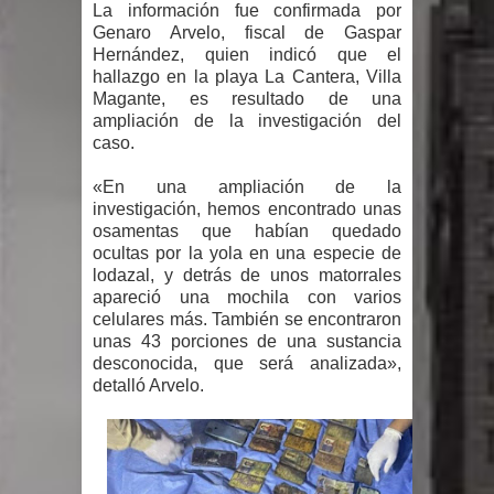
Humala queda en libertad tras la
La información fue confirmada por
Genaro Arvelo, fiscal de Gaspar
Hernández, quien indicó que el
anulación de condena de 15 años por
hallazgo en la playa La Cantera, Villa
Magante, es resultado de una
lavado
ampliación de la investigación del
caso.
DIGEIG y Liga Municipal Dominicana
«En una ampliación de la
impulsan nuevas metas de
investigación, hemos encontrado unas
osamentas que habían quedado
transparencia a través SISMAP
ocultas por la yola en una especie de
lodazal, y detrás de unos matorrales
municipal
apareció una mochila con varios
celulares más. También se encontraron
La Fiscalía de Bolivia ordena la
unas 43 porciones de una sustancia
desconocida, que será analizada»,
detención del expresidente Evo
detalló Arvelo.
Morales
Calor extremo para este jueves en