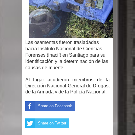
gran parte del territorio nacional
Miles de marroquíes cruzan la
frontera en masa para entrar a
Las osamentas fueron trasladadas
España
hacia Instituto Nacional de Ciencias
Forenses (Inacif) en Santiago para su
TC declara inconstitucional decreto
identificación y la determinación de las
causas de muerte.
sobre horarios de venta de alcohol
Al lugar acudieron miembros de la
vigente desde 2006 y exige ley del
Dirección Nacional General de Drogas,
de la Armada y de la Policía Nacional.
Congreso
Share on Facebook
Presidente LMD Víctor D´Aza
supervisa obra relleno sanitario y se
Share on Twitter
reúne con alcalde San Cristóbal