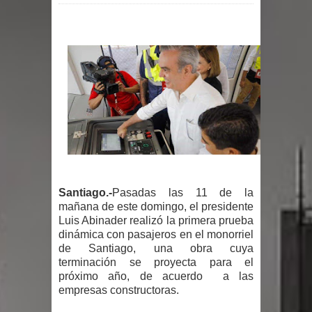
por un delicado problema cardíaco
Abel Martínez llama a los
dominicanos a unirse para sacar al
PRM del Gobierno
Tres detenidos tras detectarse una
presunta estafa contra el
Santiago.-
Pasadas las 11 de la
Ayuntamiento de Santiago
mañana de este domingo, el presidente
Luis Abinader realizó la primera prueba
PRM votará “por aclamación” a sus
dinámica con pasajeros en el monorriel
de Santiago, una obra cuya
nuevas autoridades
terminación se proyecta para el
próximo año, de acuerdo
a las
El expresidente peruano Ollanta
empresas constructoras.