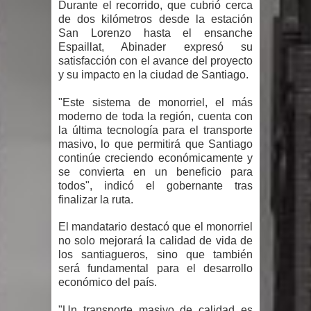
Durante el recorrido, que cubrió cerca
Humala queda en libertad tras la
de dos kilómetros desde la estación
San Lorenzo hasta el ensanche
anulación de condena de 15 años por
Espaillat, Abinader expresó su
satisfacción con el avance del proyecto
lavado
y su impacto en la ciudad de Santiago.
DIGEIG y Liga Municipal Dominicana
"Este sistema de monorriel, el más
moderno de toda la región, cuenta con
impulsan nuevas metas de
la última tecnología para el transporte
masivo, lo que permitirá que Santiago
transparencia a través SISMAP
continúe creciendo económicamente y
se convierta en un beneficio para
municipal
todos", indicó el gobernante tras
finalizar la ruta.
La Fiscalía de Bolivia ordena la
El mandatario destacó que el monorriel
detención del expresidente Evo
no solo mejorará la calidad de vida de
los santiagueros, sino que también
Morales
será fundamental para el desarrollo
económico del país.
Calor extremo para este jueves en
"Un transporte masivo de calidad es