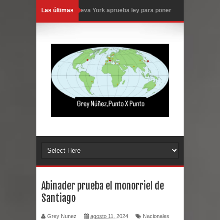
Las últimas
Nueva York aprueba ley para poner
fin a la vida de personas con
enfermedades terminales
Juan Luis Guerra cerrará los Juegos
Centroamericanos SD 2026
En Santiago precio del botellón de
agua sube a 90 pesos
Entre 20 y 40 inmigrantes al día son
detenidos en los aeropuertos de
Abinader prueba el monorriel de
Santiago
EE.UU., según NBC
Grey Nunez
agosto 11, 2024
Nacionales
Belkis Concepción será intervenida