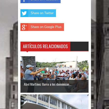
Un lunes trágico deja seis jóvenes
Share on Twitter
muertos
Share on Google Plus
Heridos y edificios colapsados tras
terremoto de magnitud 7,1 en Japón
ARTÍCULOS RELACIONADOS
Poder Ejecutivo promulga
modificaciones al nuevo Código Penal
Diputado Félix Michell Rodríguez
reveló que con Presupuesto
Abel Martínez llama a los dominican...
Complementario gobierno endeuda
país con 3,500 millones de dólares