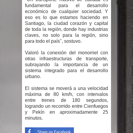
fundamental para el desarrollo
gran parte del territorio nacional
económico de cualquier sociedad. Y
eso es lo que estamos haciendo en
Miles de marroquíes cruzan la
Santiago, la ciudad corazón y capital
de toda la región, donde hay industrias
frontera en masa para entrar a
claves, no solo para la región, sino
para todo el país", sostuvo.
España
Valoró la conexión del monorriel con
TC declara inconstitucional decreto
otras infraestructuras de transporte,
subrayando la importancia de un
sobre horarios de venta de alcohol
sistema integrado para el desarrollo
urbano.
vigente desde 2006 y exige ley del
El sistema se moverá a una velocidad
Congreso
máxima de 80 km/h, con intervalos
entre trenes de 180 segundos,
logrando un recorrido entre Cienfuegos
Presidente LMD Víctor D´Aza
y Pekín en aproximadamente 25
minutos.
supervisa obra relleno sanitario y se
reúne con alcalde San Cristóbal
Share on Facebook