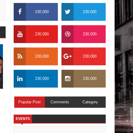
230,000
230,000
230,000
230,000
230,000
230,000
230,000
230,000
Popular Post
Comments
Category
EVENTS