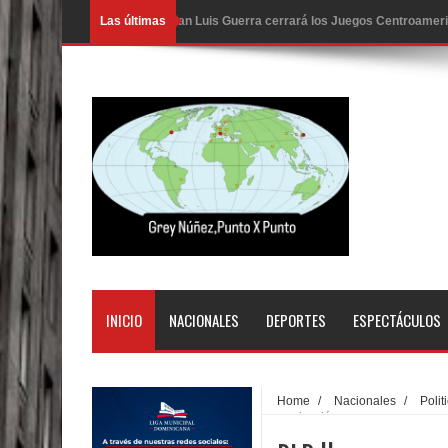
Las últimas
Juan Luis Guerra cerrará los Juegos Centroamer
En Santiago precio del botellón de agua sube a 9
Entre 20 y 40 inmigrantes al día son detenidos e
Belkis Concepción será intervenida por un delic
Abel Martínez llama a los dominicanos a unirse p
Tres detenidos tras detectarse una presunta esta
PRM votará “por aclamación” a sus nuevas autor
El expresidente peruano Ollanta Humala queda en 
INICIO
NACIONALES
DEPORTES
ESPECTÁCULOS
DIGEIG y Liga Municipal Dominicana impulsan nu
La Fiscalía de Bolivia ordena la detención del ex
Home
/
Nacionales
/
Polit
organización
Calor extremo para este jueves en gran parte del t