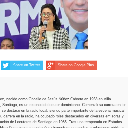
 de personas con enfermedades terminales
Share on Twitter
Share on Google Plus
ez, nacido como Gricelio de Jesús Núñez Cabrera en 1958 en Villa
 Santiago, es un reconocido locutor dominicano. Comenzó su carrera en los
 se destacó en la radio local, siendo parte importante de la escena musical
u carrera en la radio, ha ocupado roles destacados en diversas emisoras y
ciación de Locutores de Santiago en 1985. Tras una temporada en Estados
blica Dominicana y continuó su trayectoria en medios y relaciones públicas,