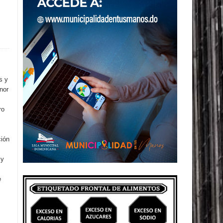
s y
nor
ro
ción
 y
e