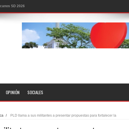
icanos SD 2026
0 pesos
n los aeropuertos de EE.UU., según NBC
ado problema cardíaco
ara sacar al PRM del Gobierno
fa contra el Ayuntamiento de Santiago
idades
libertad tras la anulación de condena de 15 años por lavado
OPINIÓN
SOCIALES
evas metas de transparencia a través SISMAP municipal
presidente Evo Morales
ica
/
PLD llama a sus militantes a presentar propuestas para fortalecer la
erritorio nacional