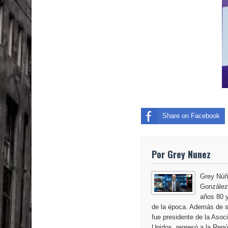
Nueva York aprueba ley para poner fin a la vida
Share on Facebook
Por Grey Nunez
Grey Núñ
González,
años 80 y
de la época. Además de s
fue presidente de la Aso
Unidos, regresó a la Repú