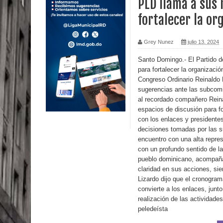
PLD llama a sus
fortalecer la or
Miles de marroquíes cruzan la frontera en masa p
TC declara inconstitucional decreto sobre horario
Grey Nunez
julio 13, 2024
Congreso
Santo Domingo.- El Partido d
para fortalecer la organizació
Congreso Ordinario Reinaldo 
Presidente LMD Víctor D´Aza supervisa obra rellen
sugerencias ante las subcom
al recordado compañero Reina
Un lunes trágico deja seis jóvenes muertos
espacios de discusión para fo
con los enlaces y presidente
Heridos y edificios colapsados tras terremoto de
decisiones tomadas por las s
encuentro con una alta repre
Poder Ejecutivo promulga modificaciones al nuev
con un profundo sentido de la 
pueblo dominicano, acompañar
Diputado Félix Michell Rodríguez reveló que con
claridad en sus acciones, siem
Lizardo dijo que el cronogram
3,500 millones de dólares
convierte a los enlaces, junt
realización de las actividades
El PRM tendrá desde el próximo domingo una dir
peledeísta