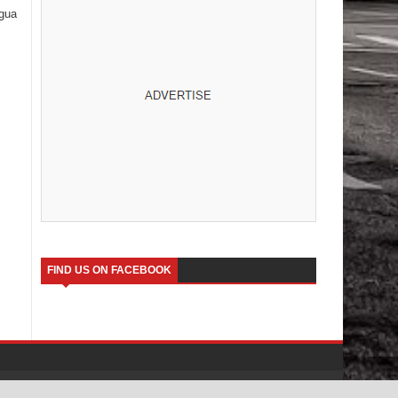
igua
FIND US ON FACEBOOK