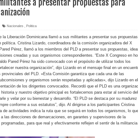
 militantes a presentar propuestas para
ganización
ara entrar a España
s de venta de alcohol vigente desde 2006 y exige ley del
Nacionales
,
Politica
e la Liberación Dominicana llamó a sus militantes a presentar sus propuestas
n política. Cristina Lizardo, coordinadora de la comisión organizadora del X
Pared Pérez, llamó a los miembros del PLD a presentar sus propuestas, idea
o sanitario y se reúne con alcalde San Cristóbal
isiones creadas y sus organismos correspondientes. “Este X Congreso en ho
ldo Pared Pérez ha sido convocado con el propósito de utilizar todos los
rtalecer nuestra organización”, dijo Lizardo en el mensaje final en un encuent
s provinciales del PLD. «Esta Comisión garantiza que cada una de las
 magnitud 7,1 en Japón
ubcomisiones y organismos serán respetadas y aplicadas», dijo Lizardo en el
sentación de los dirigentes convocados. Recordó que el PLD es una organiza
o Código Penal
historia y nuestro objetivo principal es fortalecernos para estar al servicio del
le y velar por su bienestar y desarrollo. “El PLD se destaca por su madurez
 Presupuesto Complementario gobierno endeuda país con
pre conforme a sus estatutos”, dijo. Al dirigirse a los participantes Cristina
a de actividades indica la ruta que se seguirá en todos los organismos, lo qu
o a las direcciones de demarcaciones, en garantes y supervisores de la
 programadas, para que real y efectivamente reflejen el sentir de la militancia
ección de hombres