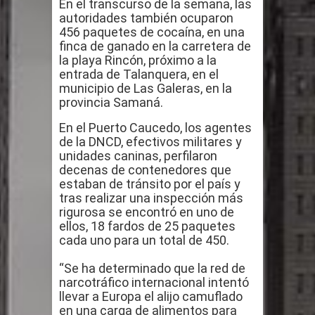
En el transcurso de la semana, las
Humala queda en libertad tras la
autoridades también ocuparon
456 paquetes de cocaína, en una
anulación de condena de 15 años por
finca de ganado en la carretera de
la playa Rincón, próximo a la
lavado
entrada de Talanquera, en el
municipio de Las Galeras, en la
DIGEIG y Liga Municipal Dominicana
provincia Samaná.
impulsan nuevas metas de
En el Puerto Caucedo, los agentes
de la DNCD, efectivos militares y
transparencia a través SISMAP
unidades caninas, perfilaron
decenas de contenedores que
estaban de tránsito por el país y
municipal
tras realizar una inspección más
rigurosa se encontró en uno de
La Fiscalía de Bolivia ordena la
ellos, 18 fardos de 25 paquetes
cada uno para un total de 450.
detención del expresidente Evo
“Se ha determinado que la red de
Morales
narcotráfico internacional intentó
llevar a Europa el alijo camuflado
Calor extremo para este jueves en
en una carga de alimentos para