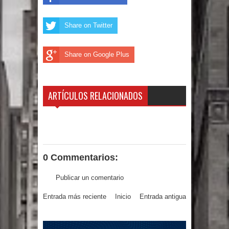
Un lunes trágico deja seis jóvenes
Share on Twitter
muertos
Share on Google Plus
Heridos y edificios colapsados tras
terremoto de magnitud 7,1 en Japón
ARTÍCULOS RELACIONADOS
Poder Ejecutivo promulga
modificaciones al nuevo Código Penal
Diputado Félix Michell Rodríguez
0 Commentarios:
reveló que con Presupuesto
Publicar un comentario
Complementario gobierno endeuda
Entrada más reciente
Inicio
Entrada antigua
país con 3,500 millones de dólares