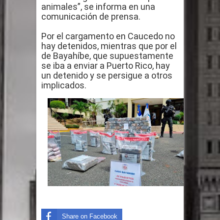
animales”, se informa en una
gran parte del territorio nacional
comunicación de prensa.
Miles de marroquíes cruzan la
Por el cargamento en Caucedo no
hay detenidos, mientras que por el
frontera en masa para entrar a
de Bayahíbe, que supuestamente
se iba a enviar a Puerto Rico, hay
España
un detenido y se persigue a otros
implicados.
TC declara inconstitucional decreto
sobre horarios de venta de alcohol
vigente desde 2006 y exige ley del
Congreso
Presidente LMD Víctor D´Aza
supervisa obra relleno sanitario y se
Share on Facebook
reúne con alcalde San Cristóbal