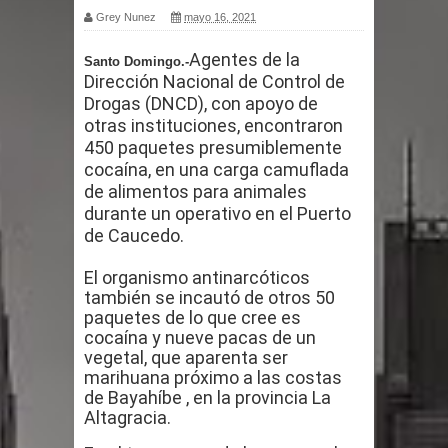
Grey Nunez
mayo 16, 2021
por un delicado problema cardíaco
Agentes de la
Santo Domingo.-
Abel Martínez llama a los
Dirección Nacional de Control de
Drogas (DNCD), con apoyo de
dominicanos a unirse para sacar al
otras instituciones, encontraron
450 paquetes presumiblemente
PRM del Gobierno
cocaína, en una carga camuflada
de alimentos para animales
Tres detenidos tras detectarse una
durante un operativo en el Puerto
de Caucedo.
presunta estafa contra el
El organismo antinarcóticos
Ayuntamiento de Santiago
también se incautó de otros 50
paquetes de lo que cree es
PRM votará “por aclamación” a sus
cocaína y nueve pacas de un
vegetal, que aparenta ser
nuevas autoridades
marihuana próximo a las costas
de Bayahíbe , en la provincia La
El expresidente peruano Ollanta
Altagracia.