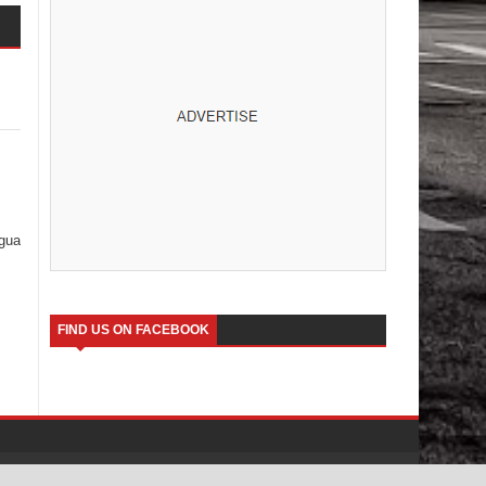
igua
FIND US ON FACEBOOK