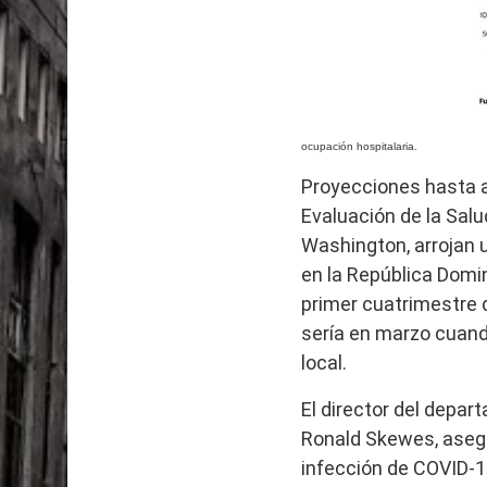
El PRM tendrá desde el próximo domingo una dir
ocupación hospitalaria.
Proyecciones hasta ab
Evaluación de la Salu
Washington, arrojan u
en la República Domin
primer cuatrimestre 
sería en marzo cuand
local.
El director del depar
Ronald Skewes, aseg
infección de COVID-1