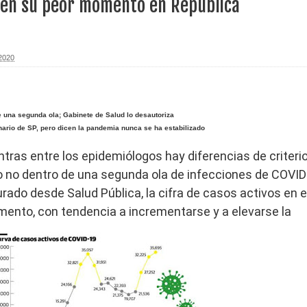
á en su peor momento en República
erritorio nacional
ara entrar a España
 2020
s de venta de alcohol vigente desde 2006 y exige ley del
e una segunda ola; Gabinete de Salud lo desautoriza
onario de SP, pero dicen la pandemia nunca se ha estabilizado
o sanitario y se reúne con alcalde San Cristóbal
ntras entre los epidemiólogos hay diferencias de criteri
 o no dentro de una segunda ola de infecciones de COVID
ado desde Salud Pública, la cifra de casos activos en e
 magnitud 7,1 en Japón
umento, con tendencia a incrementarse y a elevarse la
o Código Penal
 Presupuesto Complementario gobierno endeuda país con