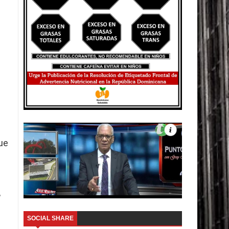
ue
l
,
SOCIAL SHARE