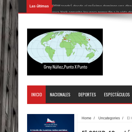
Las últimas
Nueva York aprueba ley para poner fin a la vida
Juan Luis Guerra cerrará los Juegos Centroamer
En Santiago precio del botellón de agua sube a 9
Entre 20 y 40 inmigrantes al día son detenidos e
Belkis Concepción será intervenida por un delic
Abel Martínez llama a los dominicanos a unirse p
Tres detenidos tras detectarse una presunta esta
PRM votará “por aclamación” a sus nuevas autor
INICIO
NACIONALES
DEPORTES
ESPECTÁCULOS
El expresidente peruano Ollanta Humala queda en 
DIGEIG y Liga Municipal Dominicana impulsan nu
Home
/
Uncategories
/
El
La Fiscalía de Bolivia ordena la detención del ex