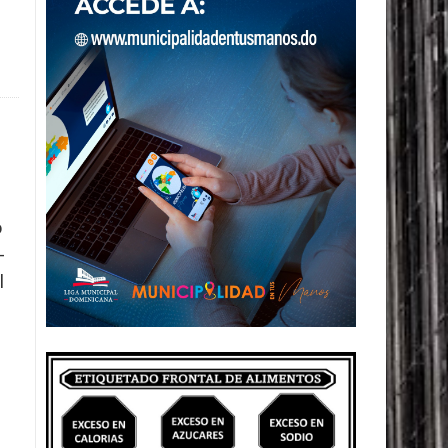
o
-
l