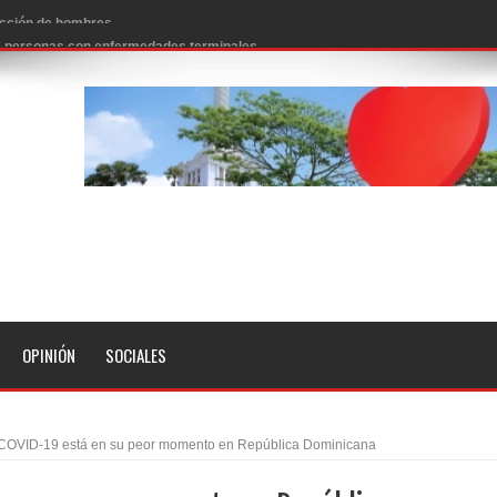
 de personas con enfermedades terminales
icanos SD 2026
0 pesos
n los aeropuertos de EE.UU., según NBC
ado problema cardíaco
ara sacar al PRM del Gobierno
fa contra el Ayuntamiento de Santiago
idades
OPINIÓN
SOCIALES
libertad tras la anulación de condena de 15 años por lavado
evas metas de transparencia a través SISMAP municipal
 COVID-19 está en su peor momento en República Dominicana
presidente Evo Morales