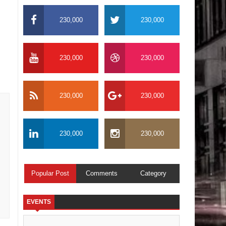
230,000
230,000
230,000
230,000
230,000
230,000
230,000
230,000
Popular Post
Comments
Category
EVENTS