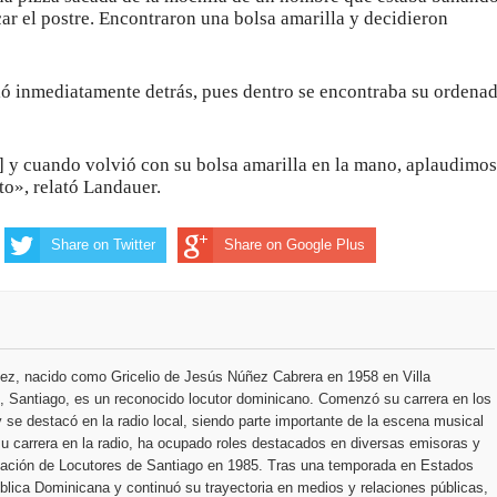
car el postre. Encontraron una bolsa amarilla y decidieron
lió inmediatamente detrás, pues dentro se encontraba su ordena
 y cuando volvió con su bolsa amarilla en la mano, aplaudimos
ito», relató Landauer.
Share on Twitter
Share on Google Plus
ez, nacido como Gricelio de Jesús Núñez Cabrera en 1958 en Villa
 Santiago, es un reconocido locutor dominicano. Comenzó su carrera en los
 se destacó en la radio local, siendo parte importante de la escena musical
u carrera en la radio, ha ocupado roles destacados en diversas emisoras y
ciación de Locutores de Santiago en 1985. Tras una temporada en Estados
blica Dominicana y continuó su trayectoria en medios y relaciones públicas,