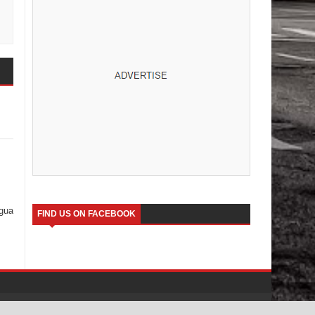
igua
FIND US ON FACEBOOK