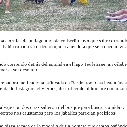
ección de hombres
ba a orillas de un lago nudista en Berlín tuvo que salir corriend
le había robado su ordenador, una anécdota que se ha hecho vira
do corriendo detrás del animal en el lago Teufelssee, un célebr
mar el sol desnudo.
renadora motivacional afincada en Berlín, tomó las instantánea
uenta de Instagram el viernes, describiendo al hombre como «un
alvaje con dos crías salieron del bosque para buscar comida»,
sotros nos asustamos pero los jabalíes parecían pacíficos».
a pizza sacada de la mochila de un hombre que estaba bañánd