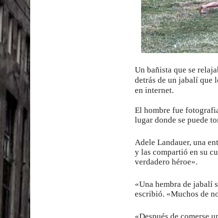
El PRM tendrá desde el próximo domingo una dir
Un bañista que se relaja
detrás de un jabalí que 
en internet.
El hombre fue fotografia
lugar donde se puede to
Adele Landauer, una ent
y las compartió en su c
verdadero héroe».
«Una hembra de jabalí s
escribió. «Muchos de no
«Después de comerse un