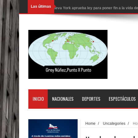
Las últimas
Nueva York aprueba ley para poner fin a la vida
Juan Luis Guerra cerrará los Juegos Centroamer
En Santiago precio del botellón de agua sube a 9
Entre 20 y 40 inmigrantes al día son detenidos e
Belkis Concepción será intervenida por un delic
Abel Martínez llama a los dominicanos a unirse p
Tres detenidos tras detectarse una presunta esta
PRM votará “por aclamación” a sus nuevas autor
INICIO
NACIONALES
DEPORTES
ESPECTÁCULOS
El expresidente peruano Ollanta Humala queda en 
DIGEIG y Liga Municipal Dominicana impulsan nu
Home
/
Uncategories
/
Ho
La Fiscalía de Bolivia ordena la detención del ex