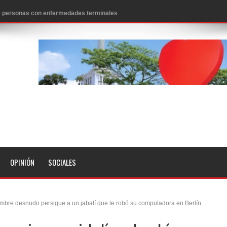
 de personas con enfermedades terminales
icanos SD 2026
0 pesos
n los aeropuertos de EE.UU., según NBC
ado problema cardíaco
ara sacar al PRM del Gobierno
fa contra el Ayuntamiento de Santiago
idades
OPINIÓN
SOCIALES
libertad tras la anulación de condena de 15 años por lavado
evas metas de transparencia a través SISMAP municipal
mbre desnudo persigue a un jabalí que le robó su computadora en Berlín
presidente Evo Morales