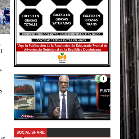
o
l
e
s
SOCIAL SHARE
ose