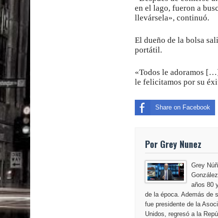
en el lago, fueron a bus
llevársela», continuó.
El dueño de la bolsa sa
portátil.
«Todos le adoramos […]
le felicitamos por su éx
Share on Facebook
Por Grey Nunez
Grey Núñ
González,
años 80 y
de la época. Además de s
fue presidente de la Aso
Unidos, regresó a la Repú