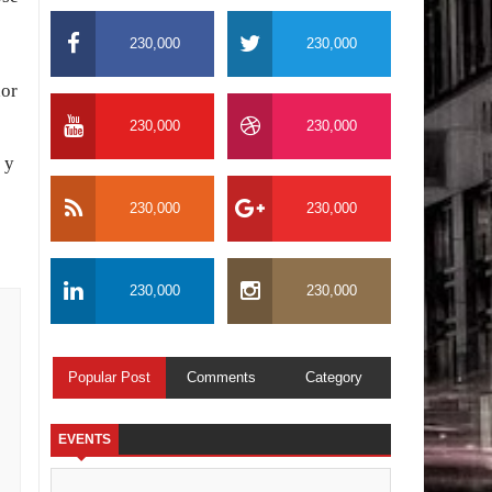
230,000
230,000
dor
230,000
230,000
 y
230,000
230,000
230,000
230,000
Popular Post
Comments
Category
EVENTS