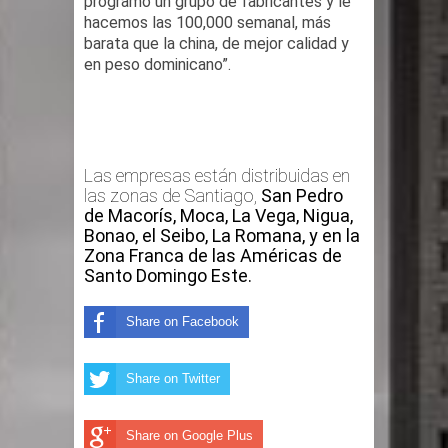
programo un grupo de fabricantes y le
hacemos las 100,000 semanal, más
gran parte del territorio nacional
barata que la china, de mejor calidad y
en peso dominicano”.
Miles de marroquíes cruzan la
frontera en masa para entrar a
España
Las empresas están distribuidas en
TC declara inconstitucional decreto
las zonas de Santiago,
San Pedro
de Macorís, Moca, La Vega, Nigua,
sobre horarios de venta de alcohol
Bonao, el Seibo, La Romana, y en la
Zona Franca de las Américas de
Santo Domingo Este.
vigente desde 2006 y exige ley del
Congreso
Share on Facebook
Presidente LMD Víctor D´Aza
Share on Twitter
supervisa obra relleno sanitario y se
Share on Google Plus
reúne con alcalde San Cristóbal