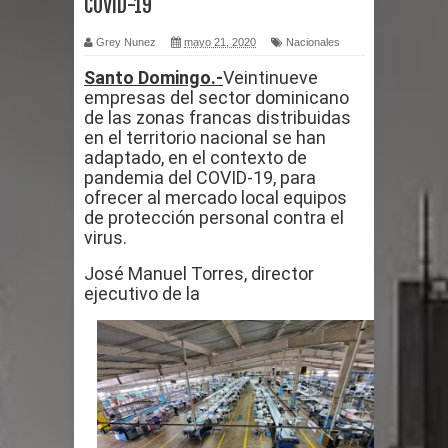
COVID-19
por un delicado problema cardíaco
Grey Nunez
mayo 21, 2020
Nacionales
Santo Domingo.-
Veintinueve
Abel Martínez llama a los
empresas del sector dominicano
de las zonas francas distribuidas
dominicanos a unirse para sacar al
en el territorio nacional se han
adaptado, en el contexto de
PRM del Gobierno
pandemia del COVID-19, para
ofrecer al mercado local equipos
Tres detenidos tras detectarse una
de protección personal contra el
virus.
presunta estafa contra el
José Manuel Torres, director
Ayuntamiento de Santiago
ejecutivo de la
PRM votará “por aclamación” a sus
nuevas autoridades
El expresidente peruano Ollanta