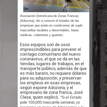
Humala queda en libertad tras la
anulación de condena de 15 años por
Asociación Dominicana de Zonas Francas
(Adozona), dio a conocer el listados de las
lavado
empresas que están en condiciones de suplir
mascarillas lavables y desechables, batas
DIGEIG y Liga Municipal Dominicana
médicas, cobertores y guantes.
impulsan nuevas metas de
Esos equipos son de usos
imprescindibles para prevenir el
transparencia a través SISMAP
contagio comunitario del nuevo
coronavirus, el que se da en las
municipal
tiendas, lugares de trabajos, en el
transporte público, además de que
La Fiscalía de Bolivia ordena la
es más barato, no requiere dólares
para su adquisición, y preservan
los empleos en esas empresas,
detención del expresidente Evo
según expone Adozona, y el
empresario de zona franca, José
Morales
Clase, quien explicó,
"Si el Estado
pide 100,000 mascarilla semanal, yo
Calor extremo para este jueves en