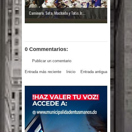
El PRM tendrá desde el próximo
Caminero, Soto, Machado y Tatis Jr....
domingo una dirección de hombres
0 Commentarios:
Publicar un comentario
Entrada más reciente
Inicio
Entrada antigua