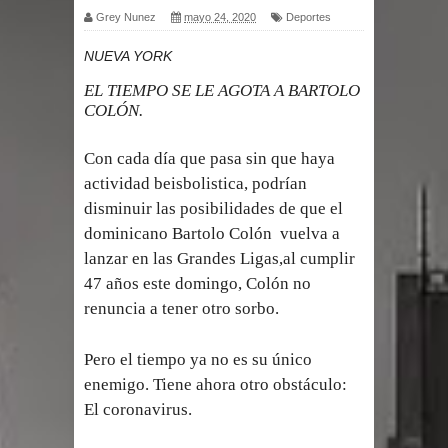
Grey Nunez
mayo 24, 2020
Deportes
por un delicado problema cardíaco
NUEVA YORK
Abel Martínez llama a los
EL TIEMPO SE LE AGOTA A BARTOLO
COLÓN.
dominicanos a unirse para sacar al
Con cada día que pasa sin que haya
PRM del Gobierno
actividad beisbolistica, podrían
Tres detenidos tras detectarse una
disminuir las posibilidades de que el
dominicano Bartolo Colón vuelva a
presunta estafa contra el
lanzar en las Grandes Ligas,al cumplir
47 años este domingo, Colón no
Ayuntamiento de Santiago
renuncia a tener otro sorbo.
PRM votará “por aclamación” a sus
Pero el tiempo ya no es su único
nuevas autoridades
enemigo. Tiene ahora otro obstáculo:
El coronavirus.
El expresidente peruano Ollanta