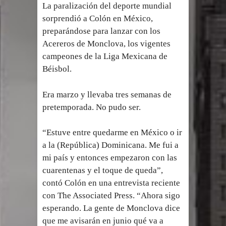
Humala queda en libertad tras la
La paralización del deporte mundial
sorprendió a Colón en México,
anulación de condena de 15 años por
preparándose para lanzar con los
Acereros de Monclova, los vigentes
lavado
campeones de la Liga Mexicana de
DIGEIG y Liga Municipal Dominicana
Béisbol.
impulsan nuevas metas de
Era marzo y llevaba tres semanas de
pretemporada. No pudo ser.
transparencia a través SISMAP
municipal
“Estuve entre quedarme en México o ir
a la (República) Dominicana. Me fui a
La Fiscalía de Bolivia ordena la
mi país y entonces empezaron con las
cuarentenas y el toque de queda”,
detención del expresidente Evo
contó Colón en una entrevista reciente
Morales
con The Associated Press. “Ahora sigo
esperando. La gente de Monclova dice
Calor extremo para este jueves en
que me avisarán en junio qué va a