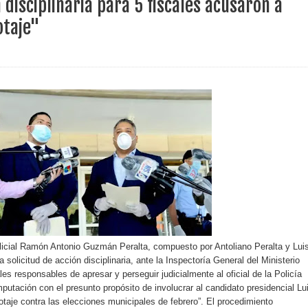
 disciplinaria para 5 fiscales acusaron a
otaje"
ara entrar a España
s de venta de alcohol vigente desde 2006 y exige ley del
o sanitario y se reúne con alcalde San Cristóbal
 magnitud 7,1 en Japón
o Código Penal
 Presupuesto Complementario gobierno endeuda país con
policial Ramón Antonio Guzmán Peralta, compuesto por Antoliano Peralta y Lui
 solicitud de acción disciplinaria, ante la Inspectoría General del Ministerio
les responsables de apresar y perseguir judicialmente al oficial de la Policía
ección de hombres
mputación con el presunto propósito de involucrar al candidato presidencial Lu
taje contra las elecciones municipales de febrero”. El procedimiento