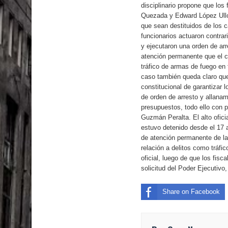
Nueva York aprueba ley para poner fin a la vida
disciplinario propone que lo
Quezada y Edward López Ullo
que sean destituidos de los c
funcionarios actuaron contrari
y ejecutaron una orden de arr
atención permanente que el c
tráfico de armas de fuego en 
caso también queda claro que 
constitucional de garantizar l
de orden de arresto y allana
presupuestos, todo ello con p
Guzmán Peralta. El alto ofici
estuvo detenido desde el 17 a
de atención permanente de la
relación a delitos como tráfi
oficial, luego de que los fisc
solicitud del Poder Ejecutivo,
Share on Facebook