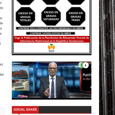
do
te
on
de
or
te
o
d
uez
del
SOCIAL SHARE