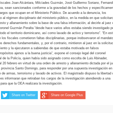
 de personas con enfermedades terminales
s fiscales Joan Alcántara, Milcíades Guzmán, José Guillermo Soriano, Fernan
a, sean sancionados conforme a la gravedad de los hechos y específicamen
argos que ocupan en el Ministerio Público. De acuerdo a la denuncia, los
o al régimen disciplinario del ministerio público, en la medida en que solicitar
esto y allanamiento sobre la base de una falsa información, al decirle al juez 
oronel Guzmán Peralta “desde hace varios años estaba siendo investigado p
todo el territorio dominicano, así como lavado de activo y terrorismo”. “En es
los fiscales cometieron faltas disciplinarias, porque inobservaron el mandat
os derechos fundamentales, y, por el contrario, mintieron al juez en la solicitu
miento y la ejecutaron a sabiendas de que estaba motivada en falsos
ropósitos ajenos a la buena justicia”, expone el consejo legal del coronel
al de la Policía, quien había sido asignado como escolta de Luis Abinader,
l 20 febrero en virtud de una orden de arresto y allanamiento dictada por el j
 provincia Santo Domingo, para responder por una supuesta investigación en
co de armas, terrorismo y lavado de activos. El magistrado dispuso la libertad 
ales informaran que retiraban los cargos de la investigación atendiendo a una
 para que la OEA realizara la investigación.
Share on Twitter
Share on Google Plus