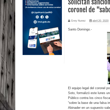
Solicitan sanción
coronel de "sab
Miles de marroquíes cruzan la frontera en masa p
TC declara inconstitucional decreto sobre horario
Grey Nunez
abril 20, 2020
Congreso
Santo Domingo.-
Presidente LMD Víctor D´Aza supervisa obra rellen
Un lunes trágico deja seis jóvenes muertos
Heridos y edificios colapsados tras terremoto de
Poder Ejecutivo promulga modificaciones al nuev
Diputado Félix Michell Rodríguez reveló que con
El equipo legal del coronel 
3,500 millones de dólares
Soto, formalizó este lunes una
Público contra los cinco fisca
El PRM tendrá desde el próximo domingo una dir
“sobre la base de una falsa i
Abinader en un supuesto sabo