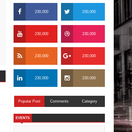
230,000
230,000
230,000
230,000
230,000
230,000
230,000
230,000
Popular Post
Comments
Category
EVENTS