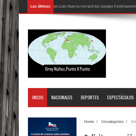
Las últimas
Juan Luis Guerra cerrará los Juegos Centroamer
En Santiago precio del botellón de agua sube a 9
Entre 20 y 40 inmigrantes al día son detenidos e
Belkis Concepción será intervenida por un delic
Abel Martínez llama a los dominicanos a unirse p
Tres detenidos tras detectarse una presunta esta
PRM votará “por aclamación” a sus nuevas autor
El expresidente peruano Ollanta Humala queda en 
INICIO
NACIONALES
DEPORTES
ESPECTÁCULOS
DIGEIG y Liga Municipal Dominicana impulsan nu
La Fiscalía de Bolivia ordena la detención del ex
Home
/
Uncategories
/
Sol
Calor extremo para este jueves en gran parte del t