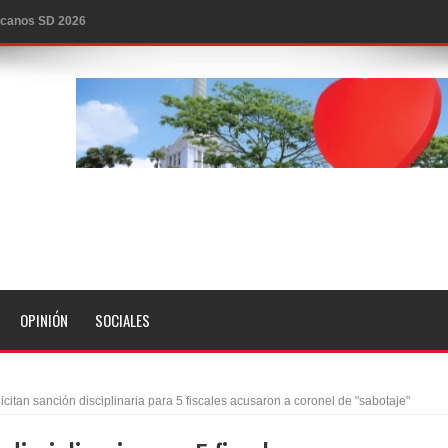
icanos SD 2026
0 pesos
n los aeropuertos de EE.UU., según NBC
ado problema cardíaco
ara sacar al PRM del Gobierno
fa contra el Ayuntamiento de Santiago
idades
libertad tras la anulación de condena de 15 años por lavado
OPINIÓN
SOCIALES
evas metas de transparencia a través SISMAP municipal
presidente Evo Morales
icitan sanción disciplinaria para 5 fiscales acusaron a coronel de "sabotaje"
erritorio nacional