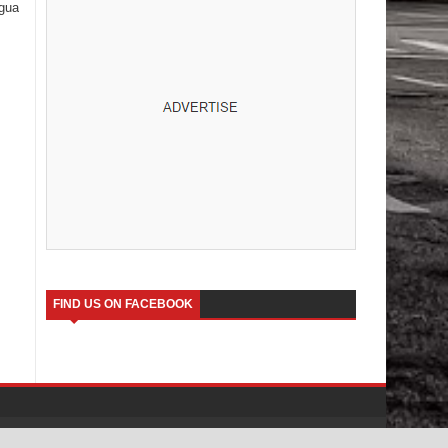
igua
FIND US ON FACEBOOK