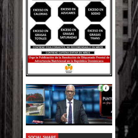
Un lunes trágico deja seis jóvenes
muertos
Heridos y edificios colapsados tras
terremoto de magnitud 7,1 en Japón
Poder Ejecutivo promulga
modificaciones al nuevo Código Penal
Diputado Félix Michell Rodríguez
reveló que con Presupuesto
Complementario gobierno endeuda
país con 3,500 millones de dólares
SOCIAL SHARE