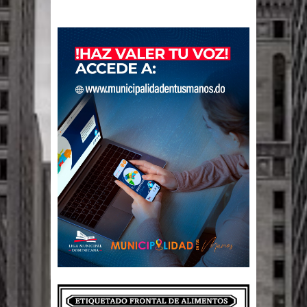
gran parte del territorio nacional
Miles de marroquíes cruzan la
frontera en masa para entrar a
España
TC declara inconstitucional decreto
sobre horarios de venta de alcohol
vigente desde 2006 y exige ley del
Congreso
Presidente LMD Víctor D´Aza
supervisa obra relleno sanitario y se
reúne con alcalde San Cristóbal