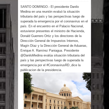
SANTO DOMINGO.- El presidente Danilo
por un delicado problema cardíaco
Medina en una reunión evaluó la situación
tributaria del país y las perspectivas luego de
Abel Martínez llama a los
superada la emergencia por el coronavirus en el
país. En el encuentro en el Palacio Nacional,
dominicanos a unirse para sacar al
estuvieron presentes el ministro de Hacienda,
Donald Guerrero Ortiz y los directores de la
PRM del Gobierno
Dirección General de Impuestos Internos,
Magín Díaz y la Dirección General de Aduanas,
Tres detenidos tras detectarse una
Enrique A. Ramírez Paniagua. Presidente
@DaniloMedina evalúa situación tributaria del
presunta estafa contra el
país y las perspectivas luego de superada la
emergencia por el #CoronavirusRD.,dice la
publicacion de la presidencia.
Ayuntamiento de Santiago
PRM votará “por aclamación” a sus
nuevas autoridades
El expresidente peruano Ollanta