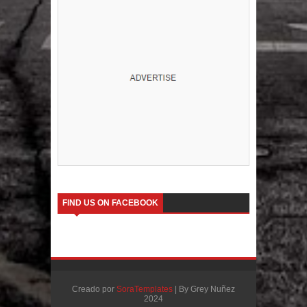
FIND US ON FACEBOOK
Creado por
SoraTemplates
| By Grey Nuñez
2024