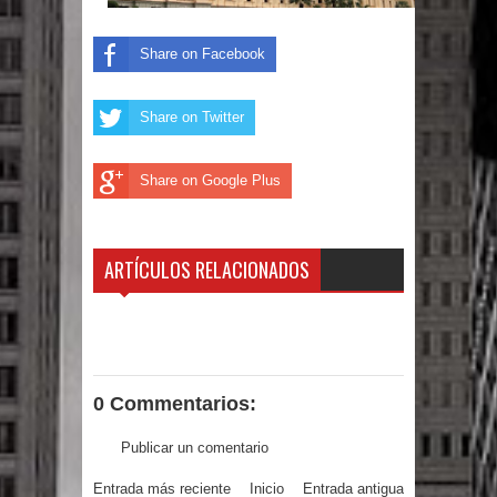
Humala queda en libertad tras la
Share on Facebook
anulación de condena de 15 años por
lavado
Share on Twitter
DIGEIG y Liga Municipal Dominicana
Share on Google Plus
impulsan nuevas metas de
transparencia a través SISMAP
ARTÍCULOS RELACIONADOS
municipal
La Fiscalía de Bolivia ordena la
detención del expresidente Evo
0 Commentarios:
Morales
Publicar un comentario
Calor extremo para este jueves en
Entrada más reciente
Inicio
Entrada antigua