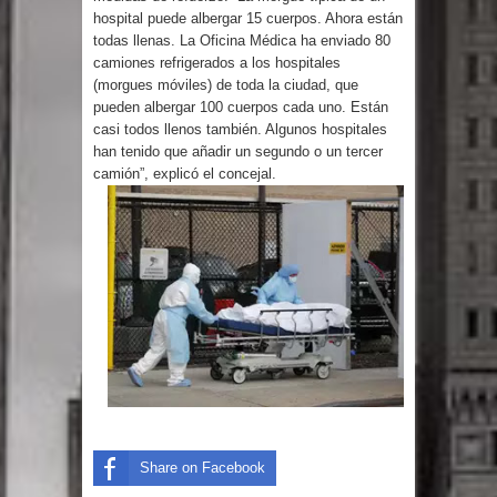
hospital puede albergar 15 cuerpos. Ahora están
gran parte del territorio nacional
todas llenas. La Oficina Médica ha enviado 80
camiones refrigerados a los hospitales
Miles de marroquíes cruzan la
(morgues móviles) de toda la ciudad, que
pueden albergar 100 cuerpos cada uno. Están
frontera en masa para entrar a
casi todos llenos también. Algunos hospitales
han tenido que añadir un segundo o un tercer
España
camión”, explicó el concejal.
TC declara inconstitucional decreto
sobre horarios de venta de alcohol
vigente desde 2006 y exige ley del
Congreso
Presidente LMD Víctor D´Aza
supervisa obra relleno sanitario y se
Share on Facebook
reúne con alcalde San Cristóbal