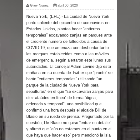
Grey Nunez
abril 06, 2020
por un delicado problema cardíaco
Nueva York, (EFE).- La ciudad de Nueva York,
punto caliente del epicentro de coronavirus en
Abel Martínez llama a los
Estados Unidos, plantea hacer “entierros
temporales” excavando zanjas en parques ante
dominicanos a unirse para sacar al
el creciente número de fallecidos a causa de
COVID-19, que amenaza con desbordar tanto
PRM del Gobierno
las morgues establecidas como a las móviles
de emergencia, según alertaron este lunes sus
Tres detenidos tras detectarse una
autoridades. El concejal Adam Levine dijo esta
mañana en su cuenta de Twitter que “pronto” se
presunta estafa contra el
harán “entierros temporales” utilizando “un
parque de la ciudad de Nueva York para
Ayuntamiento de Santiago
sepulturas” en el que “se excavarán zanjas para
diez ataúdes en línea” de forma “digna,
PRM votará “por aclamación” a sus
ordenada y temporal”, una posibilidad que
confirmó una hora después el alcalde Bill de
nuevas autoridades
Blasio en su rueda de prensa. Preguntado por la
cuestión, De Blasio no quiso “entrar en detalle”
y afirmó que “aún no estamos en el punto en el
El expresidente peruano Ollanta
que haya que hacer eso” pero mencionó la isla