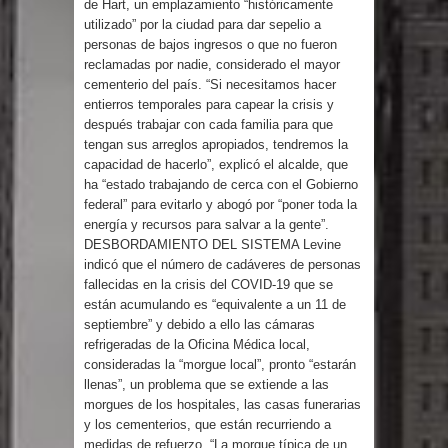
de Hart, un emplazamiento “históricamente
Humala queda en libertad tras la
utilizado” por la ciudad para dar sepelio a
personas de bajos ingresos o que no fueron
anulación de condena de 15 años por
reclamadas por nadie, considerado el mayor
cementerio del país. “Si necesitamos hacer
lavado
entierros temporales para capear la crisis y
después trabajar con cada familia para que
DIGEIG y Liga Municipal Dominicana
tengan sus arreglos apropiados, tendremos la
capacidad de hacerlo”, explicó el alcalde, que
impulsan nuevas metas de
ha “estado trabajando de cerca con el Gobierno
federal” para evitarlo y abogó por “poner toda la
transparencia a través SISMAP
energía y recursos para salvar a la gente”.
DESBORDAMIENTO DEL SISTEMA Levine
municipal
indicó que el número de cadáveres de personas
fallecidas en la crisis del COVID-19 que se
La Fiscalía de Bolivia ordena la
están acumulando es “equivalente a un 11 de
septiembre” y debido a ello las cámaras
detención del expresidente Evo
refrigeradas de la Oficina Médica local,
consideradas la “morgue local”, pronto “estarán
llenas”, un problema que se extiende a las
Morales
morgues de los hospitales, las casas funerarias
y los cementerios, que están recurriendo a
Calor extremo para este jueves en
medidas de refuerzo. “La morgue típica de un